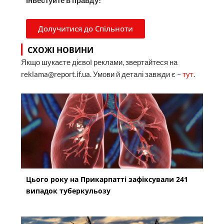
Інвестуйте в правду!
Долучитися до Спільноти
СХОЖІ НОВИНИ
Якщо шукаєте дієвої реклами, звертайтеся на
reklama@report.if.ua. Умови й деталі завжди є –
тут
.
Цього року на Прикарпатті зафіксували 241
випадок туберкульозу