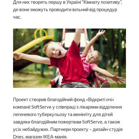
Для них творять першу в Україні “Кімнату позитиву”,
де вони зможуть проводити вільний від процедур
час.
Проект створив благодійний фонд «Відкриті очі»
компанії SoftServe у співпраці з лікарями відділення
легеневого туберкульозу та менінгіту для дітей
завдяки благодійним пожертвам SoftServe, а також
усіх небайдужих. Партнери проекту – дизайн-студія
Dnes, магазин ІКЕА-манія.