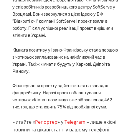
у співробітників розробницького центру SoftServe у
Вроцлаві. Вони звернулися з цією ідеєю у БФ
“Відкриті очі” компанії SoftServe і проект взяли в
роботу. Після успішної реалізації проект вирішили
втілити в Україні.
Кімната позитиву у Івано-Франківську стала першою
з чотирьох запланованих на найближчий час в
Україні. Такі ж кімнат и будуть у Харкові, Дніпрі та
Рівному.
Фінансування проекту здійснюється на засадах
фандрейзингу. Наразі проект облаштування
чотирьох «Кімнат позитиву» вже зібрав понад 462
тис. грн, що становить 75% від необхідної суми.
Читайте «
Репортер
» у
Telegram
– лише якісні
новини та цікаві статті у вашому телефоні.