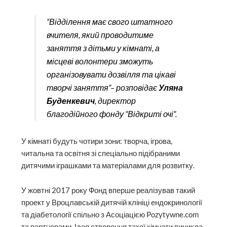
“Відділення має свого штатного
вчителя, який проводитиме
заняття з дітьми у кімнаті, а
місцеві волонтери зможуть
організовувати дозвілля та цікаві
творчі заняття”– розповідає
Уляна
Буденкевич
, директор
благодійного фонду “Відкриті очі”.
У кімнаті будуть чотири зони: творча, ігрова,
читальна та освітня зі спеціально підібраними
дитячими іграшками та матеріалами для розвитку.
У жовтні 2017 року Фонд вперше реалізував такий
проект у Вроцлавській дитячій клініці ендокринології
та діабетології спільно з Асоціацією Pozytywne.com
та партнерами. Ідея створення такої кімнати виникла