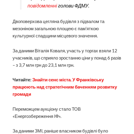
повідомленні
голови ФДМУ.
Двоповерхова цегляна будівля з підвалом та
мезоніном загальною площею є пам’яткою
культурної спадщини місцевого значення.
За даними Віталія Коваля, участь у торгах взяли 12
учасників, що сприяло зростанню ціни у понад 6 разів
– з 3,7 млн грн до 23,1 млн грн.
Читайте:
Знайти сенс міста. У Франківську
працюють над стратегічним баченням розвитку
громади
Переможцем аукціону стало ТОВ
«Енергозбереження ІФ».
За даними ЗМІ, раніше власником будівлі було