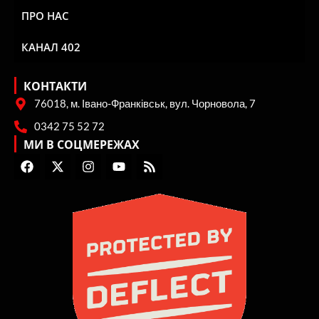
ПРО НАС
КАНАЛ 402
КОНТАКТИ
76018, м. Івано-Франківськ, вул. Чорновола, 7
0342 75 52 72
МИ В СОЦМЕРЕЖАХ
F
X
I
Y
R
a
-
n
o
s
c
t
s
u
s
e
w
t
t
b
i
a
u
o
t
g
b
o
t
r
e
k
e
a
r
m