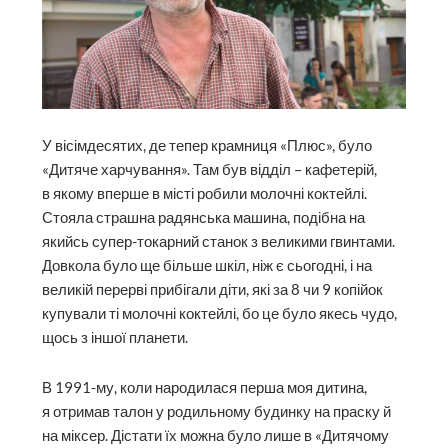
У вісімдесятих, де тепер крамниця «Плюс», було
«Дитяче харчування». Там був відділ – кафетерій,
в якому вперше в місті робили молочні коктейлі.
Стояла страшна радянська машина, подібна на
якийсь супер-токарний станок з великими гвинтами.
Довкола було ще більше шкіл, ніж є сьогодні, і на
великій перерві прибігали діти, які за 8 чи 9 копійок
купували ті молочні коктейлі, бо це було якесь чудо,
щось з іншої планети.
В 1991-му, коли народилася перша моя дитина,
я отримав талон у родильному будинку на праску й
на міксер. Дістати їх можна було лише в «Дитячому