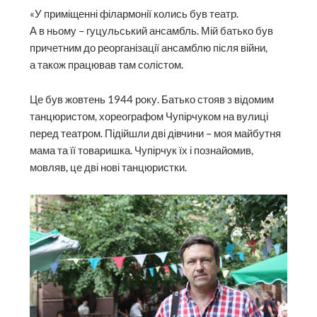
«У приміщенні філармонії колись був театр.
А в ньому – гуцульський ансамбль. Мій батько був
причетним до реорганізації ансамблю після війни,
а також працював там солістом.
Це був жовтень 1944 року. Батько стояв з відомим
танцюристом, хореографом Чупірчуком на вулиці
перед театром. Підійшли дві дівчини – моя майбутня
мама та її товаришка. Чупірчук їх і познайомив,
мовляв, це дві нові танцюристки.