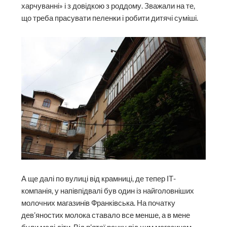
харчуванні» і з довідкою з роддому. Зважали на те,
що треба прасувати пеленки і робити дитячі суміші.
А ще далі по вулиці від крамниці, де тепер ІТ-
компанія, у напівпідвалі був один із найголовніших
молочних магазинів Франківська. На початку
дев’яностих молока ставало все менше, а в мене