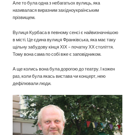
Але то була одна з небагатьох вулиць, яка
називалася виразним західноукраїнським
прізвищем.
Вулиця Курбаса в певному сенсі є найвиз­начнішою
в місті. Це єдина вулиця Франківська, яка має таку
щільну забудову кінця ХІХ – початку ХХ століття.
Тому вона сама по собі вже є заповідником.
А ще колись вона була дорогою до театру. І кожен
раз, коли була якась вистава чи концерт, нею
дефілювали люди.