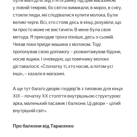
були малі діти. Від п’ятої ранку під цим магазином
у повній темряві, бо світло вимикали, в мороз, в снігу,
стояли люди, які сподівалися купити молока. Були
великі черги. Всі, хто стояв десь в кінці, розуміли, що
їм просто може не вистачити. В мене була своя
метода. Я приходив трохи пізніше, десь о сьомій.
Чекав поки приїде машина з молоком. Тоді
пропонував свою допомогу – розвантажував бідони,
носив ящики. І очевидно, що помічнику молоко
діставалося. «Спочатку ті, хто носив, а потом усі
інші», – казали в магазині.
А ще тут багато дворів і подвір’їв з типовою для кінця
ХІХ – початку ХХ століття внутрішньою структурою:
арка, маленький пасажик і балкони. Ці двори – цілий
внутрішній світ».
Про балкони від Тарасенко