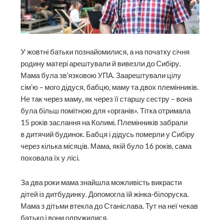
У жовтні батьки познайомилися, а на початку січня
родину матері арештували й вивезли до Сибіру.
Мама була зв’язковою УПА. Заарештували цілу
сім’ю – мого дідуся, бабцю, маму та двох племінників.
Не так через маму, як через її старшу сестру – вона
була більш помітною для «органів». Тітка отримала
15 років заслання на Колимі. Племінників забрали
в дитячий будинок. Бабця і дідусь померли у Сибіру
через кілька місяців. Мама, якій було 16 років, сама
поховала їх у лісі.
За два роки мама знайшла можливість викрасти
дітей із дитбудинку. Допомогла їй жінка-білоруска.
Мама з дітьми втекла до Станіслава. Тут на неї чекав
батько і вони одружилися.