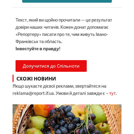
Текст, який ви щойно прочитали — це результат
довіри наших читачів. Кожен донат допомагає
«Репортеру» писати про те, чим живуть Івано-
Франківськ та область.
Інвестуйте в правду!
Долучитися до Спільноти
СХОЖІ НОВИНИ
Якщо шукаєте дієвої реклами, звертайтеся на
reklama@report.if.ua. Умови й деталі завжди є –
тут
.