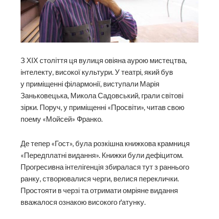
З ХІХ століття ця вулиця овіяна аурою мистецтва,
інтелекту, високої культури. У театрі, який був
у приміщенні філармонії, виступали Марія
Заньковецька, Микола Садовський, грали світові
зірки. Поруч, у приміщенні «Просвіти», читав свою
поему «Мойсей» Франко.
Де тепер «Гост», була розкішна книжкова крамниця
«Передплатні видання». Книжки були дефіцитом.
Прогресивна інтелігенція збиралася тут з раннього
ранку, створювалися черги, велися переклички.
Простояти в черзі та отримати омріяне видання
вважалося ознакою високого ґатунку.