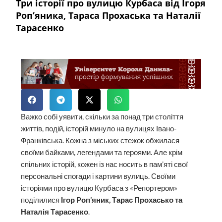
Три історії про вулицю Курбаса від Ігоря
Роп’яника, Тараса Прохаська та Наталії
Тарасенко
Важко собі уявити, скільки за понад три століття
життів, подій, історій минуло на вулицях Івано-
Франківська. Кожна з міських стежок обжилася
своїми байками, легендами та героями. Але крім
спільних історій, кожен із нас носить в пам’яті свої
персональні спогади і картини вулиць. Своїми
історіями про вулицю Курбаса з «Репортером»
поділилися
Ігор Роп’яник, Тарас Прохасько та
Наталія Тарасенко
.