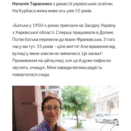
Наталія Тарасенко
з династії українських освітян.
На Курбаса жінка живе ось уже 55 років.
«Батьки у 1950-х роках приїхали на Західну Україну
з Харківської області. Спершу працювали в Долині.
Потім батька перевели до Івано-Франківська. З того
часу ми тут. 55 років – ціле життя! Але враження від
вулиці у мене зовсім не змінилися. Це захват!
Проживання на цій вулиці, хоч це й дуже пафосно
звучить, очищує. Мені завжди велика радість
повертатися сюди.