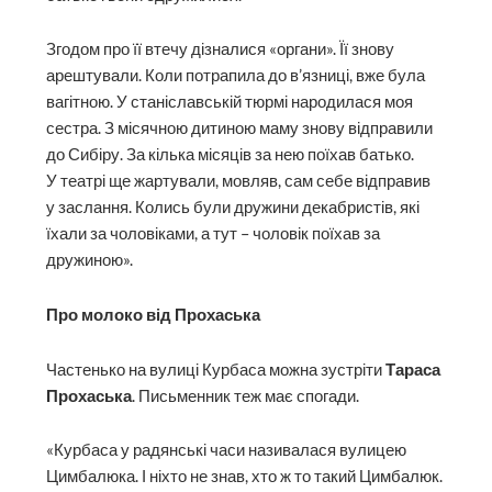
Згодом про її втечу дізналися «органи». Її знову
арештували. Коли потрапила до в’язниці, вже була
вагітною. У станіславській тюрмі народилася моя
сестра. З місячною дитиною маму знову відправили
до Сибіру. За кілька місяців за нею поїхав батько.
У театрі ще жартували, мовляв, сам себе відправив
у заслання. Колись були дружини декабристів, які
їхали за чоловіками, а тут – чоловік поїхав за
дружиною».
Про молоко від Прохаська
Частенько на вулиці Курбаса можна зустріти
Тараса
Прохаська
. Письменник теж має спогади.
«Курбаса у радянські часи називалася вулицею
Цимбалюка. І ніхто не знав, хто ж то такий Цимбалюк.