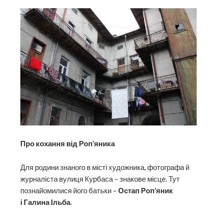
Про кохання від Роп’яника
Для родини знаного в місті художника, фотографа й
журналіста вулиця Курбаса – знакове місце. Тут
познайомилися його батьки –
Остап Роп’яник
і Галина Ільба.