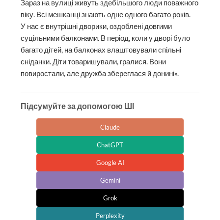
Зараз на вулиці живуть здебільшого люди поважного
віку. Всі мешканці знають одне одного багато років.
У нас є внутрішні дворики, оздоблені довгими
суцільними балконами. В період, коли у дворі було
багато дітей, на балконах влаштовували спільні
сніданки. Діти товаришували, гралися. Вони
повиростали, але дружба збереглася й донині».
Підсумуйте за допомогою ШІ
Claude
ChatGPT
Google AI
Gemini
Grok
Perplexity