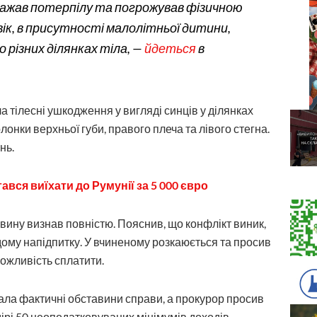
ражав потерпілу та погрожував фізичною
ік, в присутності малолітньої дитини,
по різних ділянках тіла, —
йдеться
в
 тілесні ушкодження у вигляді синців у ділянках
лонки верхньої губи, правого плеча та лівого стегна.
нь.
ся виїхати до Румунії за 5 000 євро
вину визнав повністю. Пояснив, що конфлікт виник,
ому напідпитку. У вчиненому розкаюється та просив
можливість сплатити.
ала фактичні обставини справи, а прокурор просив
рі 50 неоподатковуваних мінімумів доходів