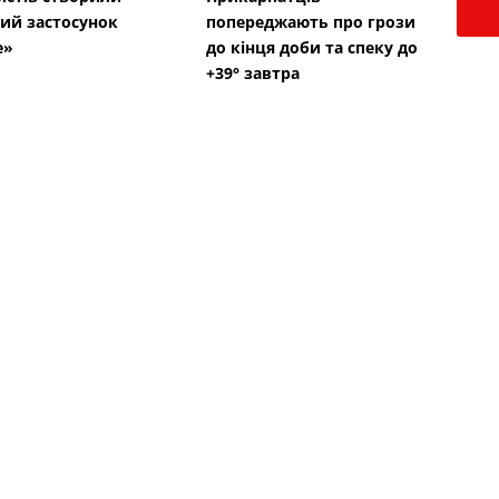
ий застосунок
попереджають про грози
е»
до кінця доби та спеку до
+39° завтра