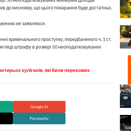
ов до висновку, що цього покарання буде достатньо.
дженню не заявлявся.
нні кримінального проступку, передбаченого ч. 1 ст.
вигляді штрафу в розмірі 50 неоподатковуваних
отирьох хуліганів, які били перехожих
Google AI
Perplexity