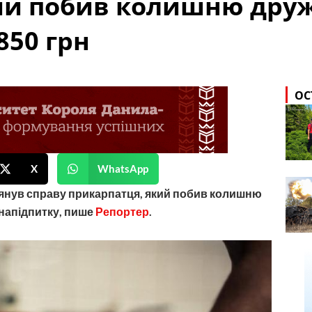
ий побив колишню дру
850 грн
ОС
X
WhatsApp
янув справу прикарпатця, який побив колишню
напідпитку, пише
Репортер
.