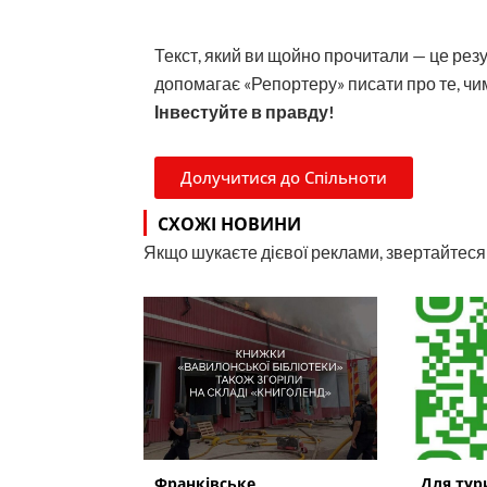
Текст, який ви щойно прочитали — це рез
допомагає «Репортеру» писати про те, чим
Інвестуйте в правду!
Долучитися до Спільноти
СХОЖІ НОВИНИ
Якщо шукаєте дієвої реклами, звертайтеся н
Франківське
Для тур