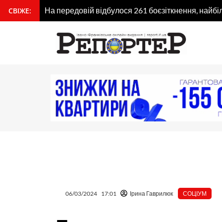
Перейти
На передовій відбулося 261 боєзіткнення, найбі
СВІЖЕ:
вмісту
до
вмісту
06/03/2024
17:01
Ірина Гаврилюк
СОЦІУМ