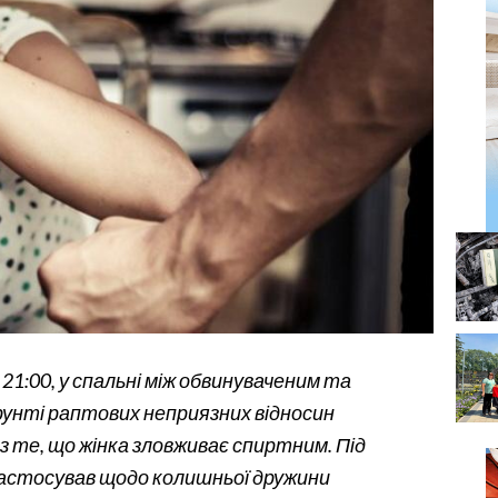
 21:00, у спальні між обвинуваченим та
рунті раптових неприязних відносин
з те, що жінка зловживає спиртним. Під
застосував щодо колишньої дружини