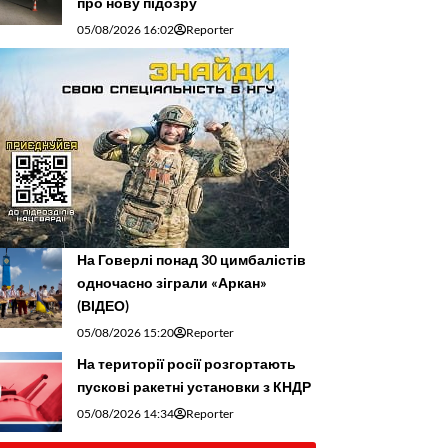
про нову підозру
05/08/2026 16:02
Reporter
На Говерлі понад 30 цимбалістів
одночасно зіграли «Аркан»
(ВІДЕО)
05/08/2026 15:20
Reporter
На території росії розгортають
пускові ракетні установки з КНДР
05/08/2026 14:34
Reporter