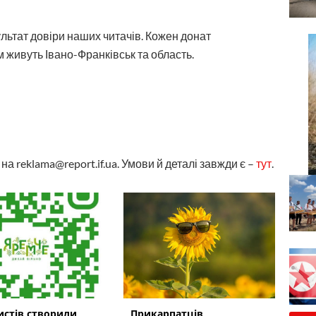
ультат довіри наших читачів. Кожен донат
 живуть Івано-Франківськ та область.
а reklama@report.if.ua. Умови й деталі завжди є –
тут
.
истів створили
Прикарпатців