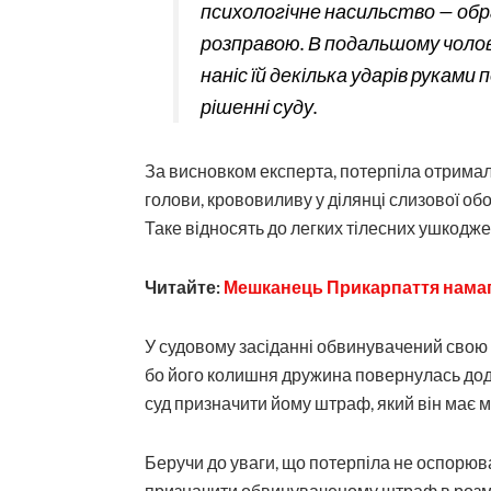
психологічне насильство — об
розправою. В подальшому чолов
наніс їй декілька ударів руками 
рішенні суду.
За висновком експерта, потерпіла отримала
голови, крововиливу у ділянці слизової обо
Таке відносять до легких тілесних ушкодже
Читайте:
Мешканець Прикарпаття намагав
У судовому засіданні обвинувачений свою 
бо його колишня дружина повернулась дод
суд призначити йому штраф, який він має 
Беручи до уваги, що потерпіла не оспорюв
призначити обвинуваченому штраф в розмі