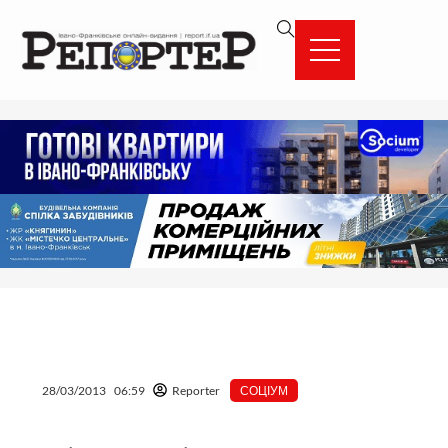
Перейти
вмісту
до
вмісту
28/03/2013
06:59
Reporter
СОЦІУМ