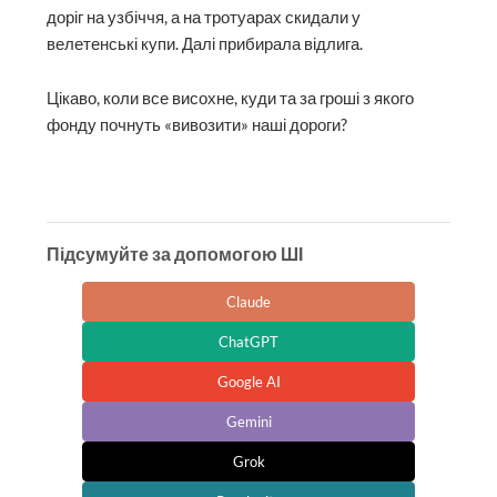
доріг на узбіччя, а на тротуарах скидали у
велетенські купи. Далі прибирала відлига.
Цікаво, коли все висохне, куди та за гроші з якого
фонду почнуть «вивозити» наші дороги?
Підсумуйте за допомогою ШІ
Claude
ChatGPT
Google AI
Gemini
Grok