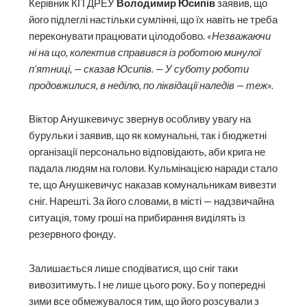
Керівник КП ДРЕУ
Володимир Юсипів
заявив, що
його підлеглі настільки сумлінні, що їх навіть не треба
переконувати працювати цілодобово.
«Незважаючи
ні на що, колектив справився із роботою минулої
п’ятниці, — сказав Юсипів. — У суботу роботи
продовжилися, в неділю, по ліквідації наледів — теж».
Віктор Анушкевичус звернув особливу увагу на
бурульки і заявив, що як комунальні, так і бюджетні
організації персонально відповідають, аби крига не
падала людям на голови. Кульмінацією наради стало
те, що Анушкевичус наказав комунальникам вивезти
сніг. Нарешті. За його словами, в місті — надзвичайна
ситуація, тому гроші на прибирання виділять із
резервного фонду.
Залишається лише сподіватися, що сніг таки
вивозитимуть. І не лише цього року. Бо у попередні
зими все обмежувалося тим, що його розсували з