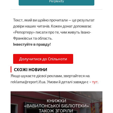
Perplexity
Текст, який ви щойно прочитали — це результат
довіри наших читачів. Кожен донат допомагає
«Репортеру» писати про те, чим живуть Івано-
Франківськ та область.
Інвестуйте в правду!
Долучитися до Спільноти
СХОЖІ НОВИНИ
Якщо шукаєте дієвої реклами, звертайтеся на
reklama@report.if.ua. Умови й деталі завжди є –
тут
.