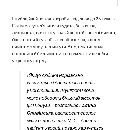
Інкубаційний період хвороби – від двох до 26 тижнів.
Потім можуть з’явитися нудота, блювання,
лихоманка, тяжкість у правій верхній частині живота,
біль голови й суглобів, свербіж шкіри, а потім
симптоми можуть зникнути. Втім, гепатит може
проходити й безсимптомно, а тим часом перейти
у хронічну форму.
«Якщо людина нормально
харчується і достатньо спить,
у неї стійкіший імунітет і вона
може побороти більший відсоток
цієї недуги, – розповідає
Галина
Сливінська
, гастроентеролог
міської поліклініки № 1. – А якщо
пацієнт хворий, погано харчується,