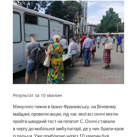
Результат за 10 хвилин
Минулого тижня в Івано-Франківську, на Вічевому
майдані, провели акцію, під час якої всі охочі могли
пройти швидкий тест на гепатит С. Охочі ставали
в чергу до мобільної амбулаторії, де у них брали кров
із пальця. Уже приблизно через 10 хвилин був