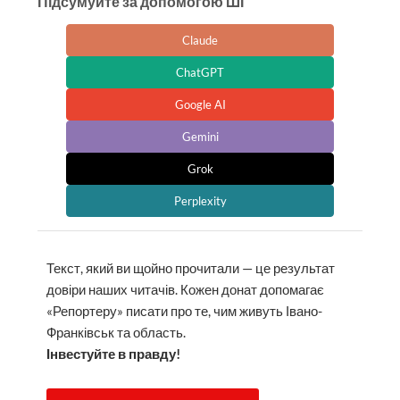
Підсумуйте за допомогою ШІ
Claude
ChatGPT
Google AI
Gemini
Grok
Perplexity
Текст, який ви щойно прочитали — це результат
довіри наших читачів. Кожен донат допомагає
«Репортеру» писати про те, чим живуть Івано-
Франківськ та область.
Інвестуйте в правду!