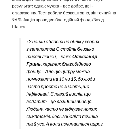
результат: одна смужка – все добре, дві –
є зараження. Тест робили безкош­товно, він точний на
96 %. Акцію проводив благодійний фонд «Захід
Шанс».
«У нашій області на обліку хворих
з гепатитом С стоїть близько
тисячі людей, – каже
Олександр
Гринь
, керівник благодійного
фонду. – Але цю цифру можна
помножити на 10 чи 15, бо люди
часто просто не знають, що
інфіковані. Є такий вислів, що
гепатит – це лагідний вбивця.
Людина часто не відчуває ніяких
симптомів: десь заболіла печінка
та й усе. А коли починається цироз,