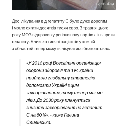
Досі лікування від гепатиту С було дуже дорогим
і могло сягати десятків тисяч євро. З травня цього
року МОЗ відправив у регіони нову партію ліків проти
гепатиту. Близько тисячі пацієнтів у кожній
з областей тепер можуть лікуватися безкоштовно.
«У 2016 році Всесвітня організація
охорони здоров’я та 194 країни
прийняли глобальну стратегію
допомогти Україні з цим
захворюванням, тому тепер маємо
ліки. До 2030 року планується
знизити захворювання на гепатит
С на 80 %», – каже Галина
Сливінська.