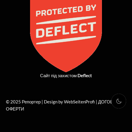
o
t
g
b
o
t
r
e
k
e
a
r
m
Сайт під захистом
Deflect
© 2025 Репортер | Design by WebSeitenProfi |
ДОГОВІР
ОФЕРТИ