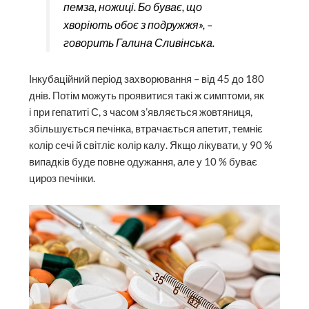
пемза, ножиці. Бо буває, що
хворіють обоє з подружжя», –
говорить Галина Сливінська.
Інкубаційний період захворювання – від 45 до 180
днів. Потім можуть проявитися такі ж симптоми, як
і при гепатиті С, з часом з’являється жовтяниця,
збільшується печінка, втрачається апетит, темніє
колір сечі й світліє колір калу. Якщо лікувати, у 90 %
випадків буде повне одужання, але у 10 % буває
цироз печінки.