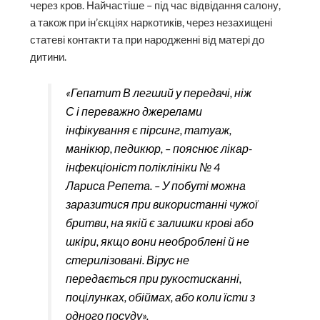
через кров. Найчастіше – під час відвідання салону,
а також при ін’єкціях наркотиків, через незахищені
статеві контакти та при народженні від матері до
дитини.
«Гепатит В легший у передачі, ніж
С і переважно джерелами
інфікування є пірсинг, татуаж,
манікюр, педикюр, – пояснює лікар-
інфекціоніст поліклініки № 4
Лариса Репета. – У побуті можна
заразитися при використанні чужої
бритви, на якій є залишки крові або
шкіри, якщо вони необроблені й не
стерилізовані. Вірус не
передається при рукостисканні,
поцілунках, обіймах, або коли їсти з
одного посуду».