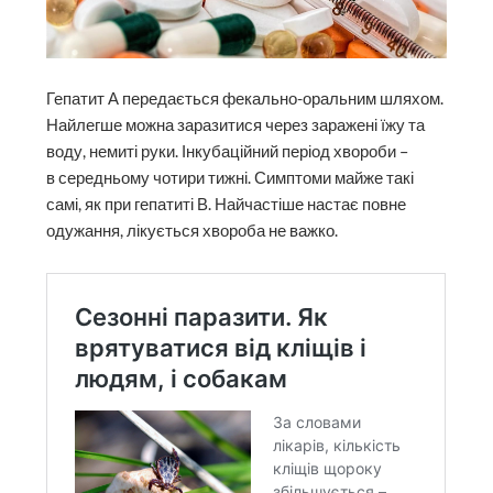
Гепатит А передається фекально-оральним шляхом.
Найлегше можна заразитися через заражені їжу та
воду, немиті руки. Інкубаційний період хвороби –
в середньому чотири тижні. Симптоми майже такі
самі, як при гепатиті В. Найчастіше настає повне
одужання, лікується хвороба не важко.