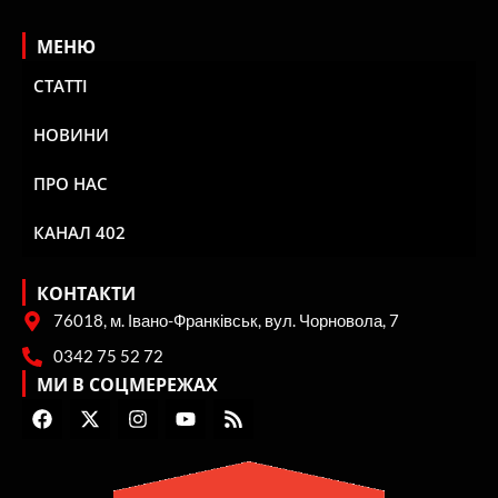
МЕНЮ
СТАТТІ
НОВИНИ
ПРО НАС
КАНАЛ 402
КОНТАКТИ
76018, м. Івано-Франківськ, вул. Чорновола, 7
0342 75 52 72
МИ В СОЦМЕРЕЖАХ
F
X
I
Y
R
a
-
n
o
s
c
t
s
u
s
e
w
t
t
b
i
a
u