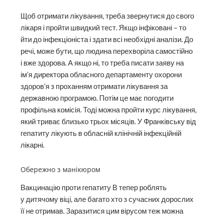
Щоб отримати лікування, треба звернутися до свого
лікаря і пройти швидкий тест. Якщо інфіковані – то
йти до інфекціоніста і здати всі необхідні аналізи. До
речі, може бути, що людина перехворіла самостійно
і вже здорова. А якщо ні, то треба писати заяву на
ім’я директора обласного департаменту охорони
здоров’я з проханням отримати лікування за
державною програмою. Потім це має погодити
профільна комісія. Тоді можна пройти курс лікування,
який триває близько трьох місяців. У Франківську від
гепатиту лікують в обласній клінічній інфекційній
лікарні.
Обережно з манікюром
Вакцинацію проти гепатиту В тепер роблять
у дитячому віці, але багато хто з сучасних дорослих
її не отримав. Заразитися цим вірусом теж можна