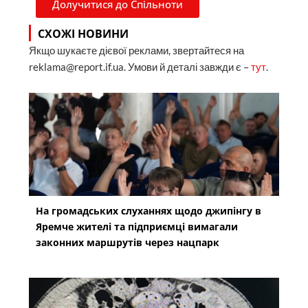
Долучитися до Спільноти
СХОЖІ НОВИНИ
Якщо шукаєте дієвої реклами, звертайтеся на
reklama@report.if.ua. Умови й деталі завжди є –
тут
.
На громадських слуханнях щодо джипінгу в
Яремче житeлі та підприємці вимагали
законних маршрутів через нацпарк