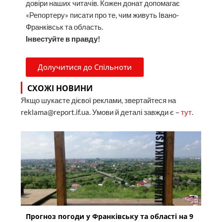
довіри наших читачів. Кожен донат допомагає
«Репортеру» писати про те, чим живуть Івано-
Франківськ та область.
Інвестуйте в правду!
Долучитися до Спільноти
СХОЖІ НОВИНИ
Якщо шукаєте дієвої реклами, звертайтеся на
reklama@report.if.ua. Умови й деталі завжди є –
тут
.
Прогноз погоди у Франківську та області на 9