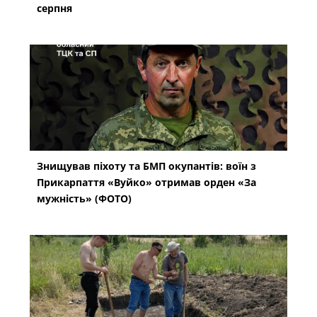
серпня
Знищував піхоту та БМП окупантів: воїн з
Прикарпаття «Вуйко» отримав орден «За
мужність» (ФОТО)