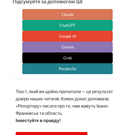
Підсумуйте за допомогою ШІ
Claude
ChatGPT
Google AI
Gemini
Grok
Perplexity
Текст, який ви щойно прочитали — це результат
довіри наших читачів. Кожен донат допомагає
«Репортеру» писати про те, чим живуть Івано-
Франківськ та область.
Інвестуйте в правду!