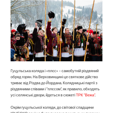
Гуцульська коляда і «плєс» – самобутній різдвяний
обряд горян. На Верховинщині це святкове дійство
триває від Різдва до Йордана. Колядницькі партії з
різдвяними співами і “плєсом”, як правило, обходять
усі селянські двори, йдеться в сюжеті
ТРК “Вежа”
.
Окрім гуцульської коляди, до світової спадщини