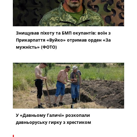
Знищував піхоту та БМП окупантів: воїн з
Прикарпаття «Вуйко» отримав орден «За
мужність» (ФОТО)
У «Давньому Галичі» розкопали
давньоруську гирку з хрестиком