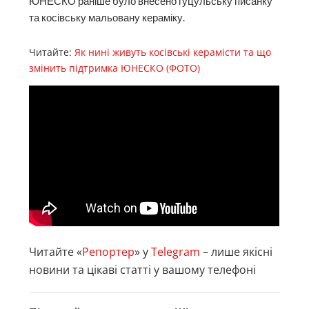
ЮНЕСКО раніше було внесено гуцульську писанку
та косівську мальовану кераміку.
Читайте:
Як нині живуть косівські керамісти та що
змінить підтримка ЮНЕСКО (ФОТО)
Читайте «
Репортер
» у
Telegram
– лише якісні
новини та цікаві статті у вашому телефоні