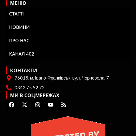
МЕНЮ
СТАТТІ
НОВИНИ
ПРО НАС
КАНАЛ 402
КОНТАКТИ
76018, м. Івано-Франківськ, вул. Чорновола, 7
0342 75 52 72
МИ В СОЦМЕРЕЖАХ
F
X
I
Y
R
a
-
n
o
s
c
t
s
u
s
e
w
t
t
b
i
a
u
o
t
g
b
o
t
r
e