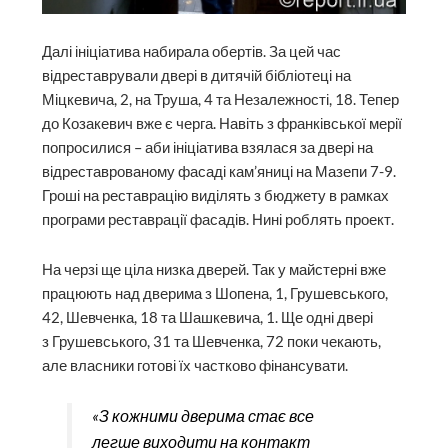
Далі ініціатива набирала обертів. За цей час
відреставрували двері в дитячій бібліотеці на
Міцкевича, 2, на Труша, 4 та Незалежності, 18. Тепер
до Козакевич вже є черга. Навіть з франківської мерії
попросилися – аби ініціатива взялася за двері на
відреставрованому фасаді кам’яниці на Мазепи 7-9.
Гроші на реставрацію виділять з бюджету в рамках
програми реставрації фасадів. Нині роб­лять проект.
На черзі ще ціла низка дверей. Так у майстерні вже
працюють над дверима з Шопена, 1, Грушевського,
42, Шевченка, 18 та Шашкевича, 1. Ще одні двері
з Грушевського, 31 та Шевченка, 72 поки чекають,
але власники готові їх частково фінансувати.
«З кожними дверима стає все
легше виходити на контакт