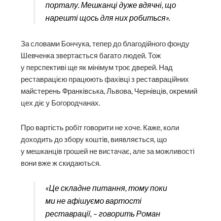
порталу. Мешканці дуже вдячні, що
нарешті щось для них робиться».
За словами Бончука, тепер до благодійного фонду
Шевченка звертається багато людей. Тож
у перспективі ще як мінімум троє дверей. Над
реставрацією працюють фахівці з реставраційних
майстерень Франківська, Львова, Чернівців, окремий
цех діє у Богородчанах.
Про вартість робіт говорити не хоче. Каже, коли
доходить до збору коштів, виявляється, що
у мешканців грошей не вистачає, але за можливості
вони вже ж скидаються.
«Це складне питання, тому поки
ми не афішуємо вартості
реставрації, – говорить Роман