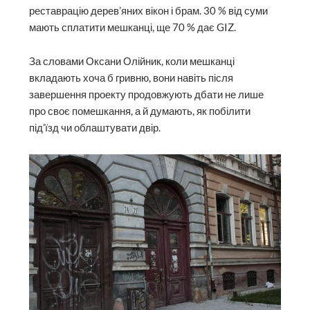
реставрацію дерев’яних вікон і брам. 30 % від суми
мають сплатити мешканці, ще 70 % дає GIZ.
За словами Оксани Олійник, коли мешканці
вкладають хоча б гривню, вони навіть після
завершення проекту продовжують дбати не лише
про своє помешкання, а й думають, як побілити
під’їзд чи облаш­тувати двір.