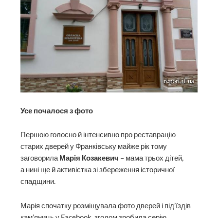
Усе почалося з фото
Першою голосно й інтенсивно про реставрацію
старих дверей у Франківську майже рік тому
заговорила
Марія Козакевич
– мама трьох дітей,
а нині ще й активістка зі збереження історичної
спадщини.
Марія спочатку розміщувала фото дверей і під’їздів
кам’яниць у Facebook, згодом зробила серію