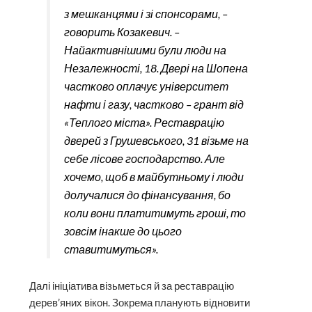
з мешканцями і зі спонсорами, –
говорить Козакевич. –
Найактивнішими були люди на
Незалежності, 18. Двері на Шопена
частково оплачує університет
нафти і газу, частково – грант від
«Теплого міста». Реставрацію
дверей з Грушевського, 31 візьме на
себе лісове господарство. Але
хочемо, щоб в майбутньому і люди
долучалися до фінансування, бо
коли вони платитимуть гроші, то
зовсім інакше до цього
ставитимуться».
Далі ініціатива візьметься й за реставрацію
дерев’яних вікон. Зокрема планують відновити