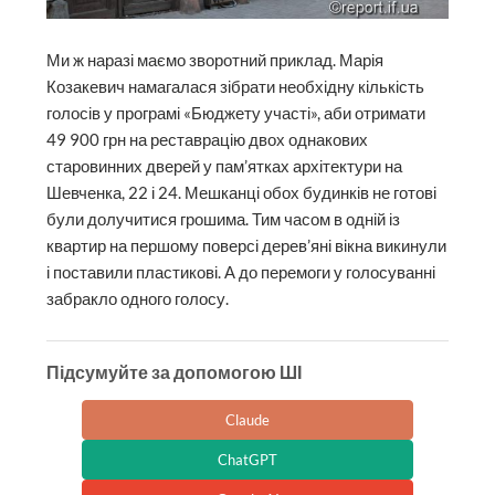
Ми ж наразі маємо зворотний приклад. Марія
Козакевич намагалася зібрати необхідну кількість
голосів у програмі «Бюд­жету участі», аби отримати
49 900 грн на реставрацію двох однакових
старовинних дверей у пам’ятках архітектури на
Шевченка, 22 і 24. Мешканці обох будинків не готові
були долучитися грошима. Тим часом в одній із
квартир на першому поверсі дерев’яні вікна викинули
і поставили пластикові. А до перемоги у голосуванні
забракло одного голосу.
Підсумуйте за допомогою ШІ
Claude
ChatGPT