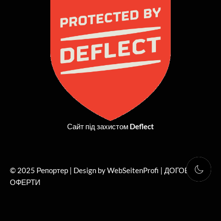
o
t
g
b
o
t
r
e
k
e
a
r
m
Сайт під захистом
Deflect
© 2025 Репортер | Design by WebSeitenProfi |
ДОГОВІР
ОФЕРТИ