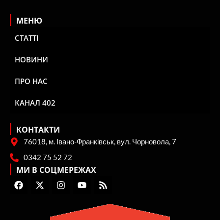
МЕНЮ
СТАТТІ
НОВИНИ
ПРО НАС
КАНАЛ 402
КОНТАКТИ
76018, м. Івано-Франківськ, вул. Чорновола, 7
0342 75 52 72
МИ В СОЦМЕРЕЖАХ
F
X
I
Y
R
a
-
n
o
s
c
t
s
u
s
e
w
t
t
b
i
a
u