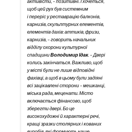
активісти, – позитивні. І хочеться,
щоб цей рух був системним
і переріс у реставрацію балконів,
карнизів, скульптурних елементів,
елементів дахів: аттиків, фризи,
карнизів, – говорить начальник
відділу охорони культурної
спадщини
Володимир Ідак
. – Двері
колись закінчаться. Важливо, щоб
у місті були не лише відповідні
фахівці, а щоб в цьому були задіяні
всі зацікавлені сторони – мешканці,
міська рада, меценати. Місто
включається фінансово, щоб
зберегти двері. Бо це
високохудожні й характерні речі,
кращі зразки столярних і кованих
виробів, які формують наше