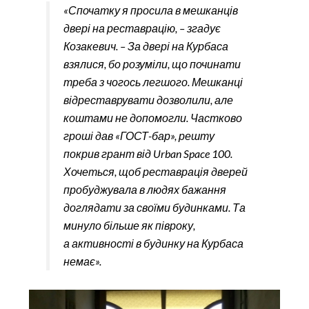
«Спочатку я просила в мешканців
двері на реставрацію, – згадує
Козакевич. – За двері на Курбаса
взялися, бо розуміли, що починати
треба з чогось легшого. Мешканці
відреставрувати дозволили, але
коштами не допомогли. Частково
гроші дав «ГОСТ-бар», решту
покрив грант від Urban Space 100.
Хочеться, щоб реставрація дверей
пробуджувала в людях бажання
доглядати за своїми будинками. Та
минуло більше як півроку,
а активності в будинку на Курбаса
немає».