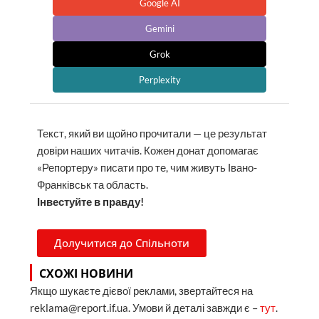
Google AI
Gemini
Grok
Perplexity
Текст, який ви щойно прочитали — це результат
довіри наших читачів. Кожен донат допомагає
«Репортеру» писати про те, чим живуть Івано-
Франківськ та область.
Інвестуйте в правду!
Долучитися до Спільноти
СХОЖІ НОВИНИ
Якщо шукаєте дієвої реклами, звертайтеся на
reklama@report.if.ua. Умови й деталі завжди є –
тут
.