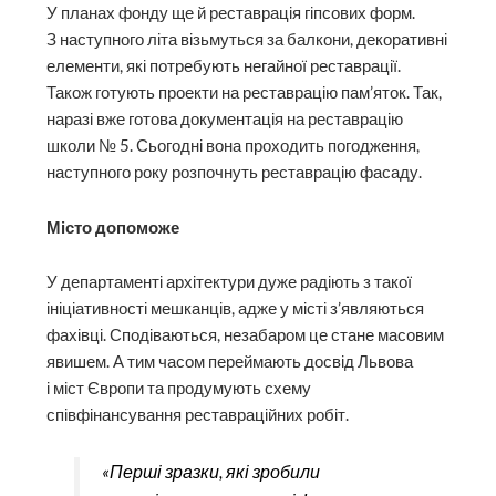
У планах фонду ще й реставрація гіпсових форм.
З наступного літа візьмуться за балкони, декоративні
елементи, які потребують негайної реставрації.
Також готують проекти на реставрацію пам’яток. Так,
наразі вже готова документація на реставрацію
школи № 5. Сьогодні вона проходить погодження,
наступного року розпочнуть реставрацію фасаду.
Місто допоможе
У департаменті архітектури дуже радіють з такої
ініціативності мешканців, адже у місті з’являються
фахівці. Сподіваються, незабаром це стане масовим
явишем. А тим часом переймають досвід Львова
і міст Європи та продумують схему
співфінансування реставраційних робіт.
«Перші зразки, які зробили