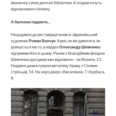
віконечка з вежі дитячої бібліотеки. А згодом хочуть
відновлювати ліпнину.
А балкони падають…
Нещодавно до реставрації взявся і франківський
художник
Роман Бончук
. Каже, не міг дивитися, як
руйнується місто, а нардеп
Олександр Шевченко
підтримав його в цьому. Разом з благодійним фондом
Шевченка одні двері вже відновили – на Мазепи, 23.
Недавно демонтували металеву браму з Січових
стрільців, 54. На черзі двері з Василіянок, 7 і Курбаса,
8.