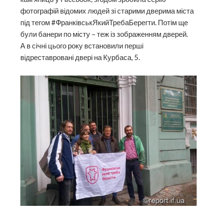
фотографій відомих людей зі старими дверима міста
під тегом #ФранківськЯкийТребаБерегти. Потім ще
були банери по місту – теж із зображенням дверей.
А в січні цього року встановили перші
відреставровані двері на Курбаса, 5.