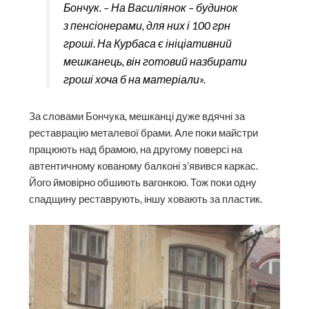
Бончук. – На Василіянок – будинок
з пенсіонерами, для них і 100 грн
гроші. На Курбаса є ініціативний
мешканець, він готовий назбирати
гроші хоча б на матеріали».
За словами Бончука, мешканці дуже вдячні за
реставрацію металевої брами. Але поки майстри
працюють над брамою, на другому поверсі на
автентичному кованому балконі з’явився каркас.
Його ймовірно обшиють вагонкою. Тож поки одну
спадщину реставрують, іншу ховають за пластик.