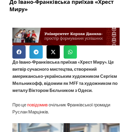
До Івано-Франківська приїхав «Хрест
Миру»
До Івано-Франківська приїхав «Хрест Миру». Це
витвір сучасного мистецтва, створений
американсько-українським художником Сергієм
Мельникофф, відомим як MFF та художником по
металу Віктором Бєльчиком з Одеси.
Про це
повідомив
очільник Франківської громади
Руслан Марцінків.