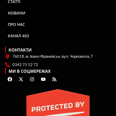
СТАТТІ
НОВИНИ
ПРО НАС
КАНАЛ 402
КОНТАКТИ
76018, м. Івано-Франківськ, вул. Чорновола, 7
0342 75 52 72
МИ В СОЦМЕРЕЖАХ
F
X
I
Y
R
a
-
n
o
s
c
t
s
u
s
e
w
t
t
b
i
a
u
o
t
g
b
o
t
r
e
k
e
a
r
m