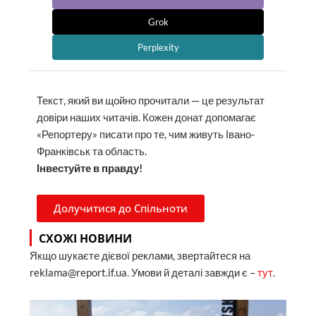
Grok
Perplexity
Текст, який ви щойно прочитали — це результат
довіри наших читачів. Кожен донат допомагає
«Репортеру» писати про те, чим живуть Івано-
Франківськ та область.
Інвестуйте в правду!
Долучитися до Спільноти
СХОЖІ НОВИНИ
Якщо шукаєте дієвої реклами, звертайтеся на
reklama@report.if.ua. Умови й деталі завжди є –
тут
.