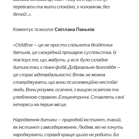
переїхати та жити спокійно, з чоловіком, без
дітей!..».
Коментує психолог
Світлана Паньків:
«Childfree — це не просто спільнота бездітних
батьків, це своєрідний прошарок суспільства. Їх
пов’язує те, що, мабуть, у всіх було складне
дитинство, є певні фобії. Добровільне безпліддя —
це страх відповідальності. Втім, не можна
стверджувати, що вони психо­емоційно нестійкі
люди. Вони розумні, освічені, з вищою освітою та
улюбленою справою. Егоцентричні. Ставлять свої
інтереси на перше місце.
Народження дитини — природній інстинкт, такий,
як інстинкт самозбереження. Людям, які не хочуть
народжувати, справді краще цього не робити. Бо