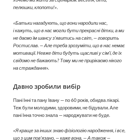
пелюшки, клопоти!»
.
«Батьки нагадують, що вони народили нас,
і кажуть, що в нас могли бути прекрасні дітки, а ми
не даємо їм шансу з’явитись на світ, — говорить
Ростислав. — Але треба зрозуміти, що в нас немає
мотивації. Невже діти будуть щасливі у сім’ї, де їх
свідомо не бажають? Тому ми не прирікаємо нікого
на страждання».
Давно зробили вибір
Пані Інні та пану Івану — по 60 років, обидва лікарі.
Теж були молодими, здоровими, не бідували. Але
пані Інна точно знала — народжувати не буде.
«Я краще за інших знаю фізіологію народження, і все,
що з цим пов’язано, — каже вона. — А також —