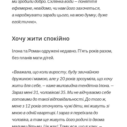
ми зробили добро. Склянка води — поняття
ефемерне, невідомо, чи нам його захочеться,
а народжувати заради цього, на мою думку, дуже
егоїстично».
Хочу жити спокійно
Ілона та Роман одружені недавно. П’ять років разом,
без планів мати дітей.
«Вважала, що коли виросту, буду звичайною
дружиною і мамою, але у 20 років зрозуміла, що хочу
жити для себе, — каже миловидна тендітна Ілона. —
Зараз мені 31, чоловікові 35. Ми не відчуваємо себе
готовими до такої відповідальності. До того ж,
мене з 12 років оточують чужі діти, які живуть зі
мною в одній квартирі. І зараз я переїхала до
чоловіка, а там ще живуть його родичі із двома
малими дітьми. Це жах! Тому все, що я хочу, —