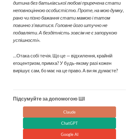
дитина без батьківської любові приречена стати
неповноцінною особистістю. Проте, на мою думку,
рано чи пізно бажання стати мамою і татом
повинно з’явитися. Головне його штучно не
подавляти. А бездітність зовсім не є запорукою
успішності».
…Отака собі течія. Що це — відхилення, крайній
егоцентризм, примха? У будь-якому разі кожен
вирішує сам, бо має на це право. А ви як думаєте?
Підсумуйте за допомогою ШІ
Claude
ChatGPT
Google AI