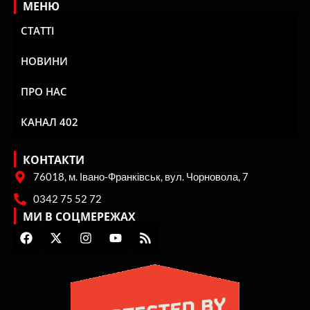
МЕНЮ
СТАТТІ
НОВИНИ
ПРО НАС
КАНАЛ 402
КОНТАКТИ
76018, м. Івано-Франківськ, вул. Чорновола, 7
0342 75 52 72
МИ В СОЦМЕРЕЖАХ
F
X
I
Y
R
a
-
n
o
s
c
t
s
u
s
e
w
t
t
b
i
a
u
o
t
g
b
o
t
r
e