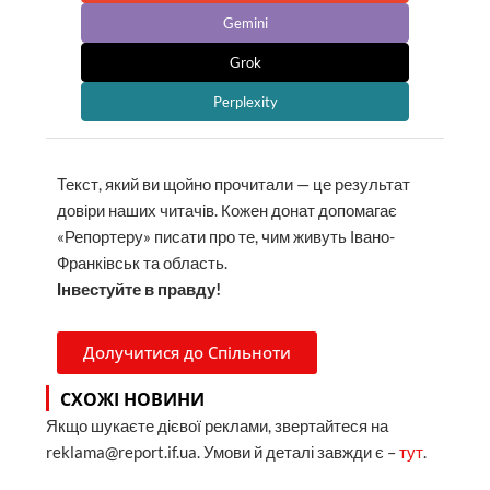
Gemini
Grok
Perplexity
Текст, який ви щойно прочитали — це результат
довіри наших читачів. Кожен донат допомагає
«Репортеру» писати про те, чим живуть Івано-
Франківськ та область.
Інвестуйте в правду!
Долучитися до Спільноти
СХОЖІ НОВИНИ
Якщо шукаєте дієвої реклами, звертайтеся на
reklama@report.if.ua. Умови й деталі завжди є –
тут
.