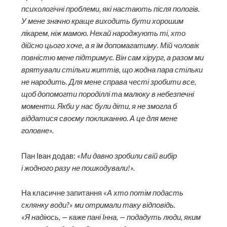
психологічні проблеми, які настають після пологів.
У мене знач­но краще виходить бути хорошим
лікарем, ніж мамою. Нехай народ­жують ті, хто
дійсно цього хоче, а я їм допомагатиму. Мій чоловік
повністю мене підтримує. Він сам хірург, а разом ми
врятували стільки життів, що жодна пара стільки
не народить. Для мене справа честі зробити все,
щоб допомогти породіллі та малюку в небезпечні
моменти. Якби у нас були діти, я не змогла б
віддатися своєму покликанню. А це для мене
головне».
Пан Іван додав:
«Ми давно зробили свій вибір
і жодного разу не пошкодували!».
На класичне запитання
«А хто потім подасть
склянку води?» ми отримали таку відповідь.
«Я надіюсь, — каже пані Інна, — подадуть люди, яким