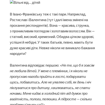
В Івано-Франківську теж є такі пари. Наприклад,
Ростислав і Валентина (тут і далі імена змінені на
прохання респондентів). Вона — красива, струнка,
з проникливим поглядом і золотавим волоссям. Він —
статний, високий, кремезний. Обидва цілком здорові,
успішні й небідні. У таких батьків, певно, мають бути
дуже красиві діти. Невже ніколи не виникало бажання
народити?
Валентина відповідає першою: «
Не те, що б я зовсім
не любила дітей. У мене є племінник, і я ніколи не
пропускаю нагоди прийти в гості, подарувати
щось, побавитись. Але не уявляю собі, як день і ніч
піклуватися про дитину, хвилюватись, не спати
ночами. Мене кидає в холодний піт від думок про
вагітність, пологи, пелюшки. А підросте — скільки
проблем з’явиться?!».