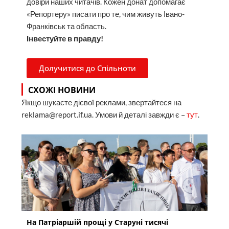
довіри наших читачів. Кожен донат допомагає
«Репортеру» писати про те, чим живуть Івано-
Франківськ та область.
Інвестуйте в правду!
Долучитися до Спільноти
СХОЖІ НОВИНИ
Якщо шукаєте дієвої реклами, звертайтеся на
reklama@report.if.ua. Умови й деталі завжди є –
тут
.
На Патріаршій прощі у Старуні тисячі