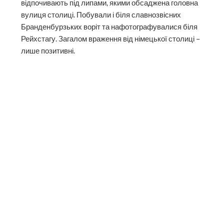
відпочивають під липами, якими обсаджена головна
вулиця столиці. Побували і біля славнозвісних
Бранденбурзьких воріт та нафотографувалися біля
Рейхстагу. Загалом враження від німецької столиці –
лише позитивні.