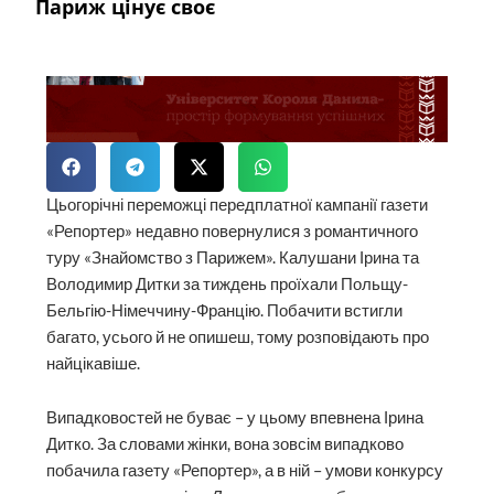
Париж цінує своє
Цьогорічні переможці передплатної кампанії газети
«Репортер» недавно повернулися з романтичного
туру «Знайомство з Парижем». Калушани Ірина та
Володимир Дитки за тиждень проїхали Польщу-
Бельгію-Німеччину-Францію. Побачити встигли
багато, усього й не опишеш, тому розповідають про
найцікавіше.
Випадковостей не буває – у цьому впевнена Ірина
Дитко. За словами жінки, вона зовсім випадково
побачила газету «Репортер», а в ній – умови конкурсу