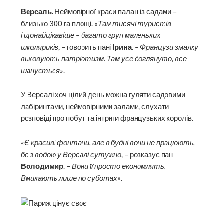
Версаль.
Неймовірної краси палац із садами –
близько 300 га площі.
«Там тисячі туристів
і щонайцікавіше – багато груп маленьких
школяриків
, – говорить пані
Ірина
. –
Французи змалку
виховують патріотизм. Там усе доглянуто, все
шанується»
.
У Версалі хоч цілий день можна гуляти садовими
лабіринтами, неймовірними залами, слухати
розповіді про побут та інтриги французьких королів.
«Є красиві фонтани, але в будні вони не працюють,
бо з водою у Версалі сутужно
, – розказує пан
Володимир
. –
Вони її просто економлять.
Вмикають лише по суботах»
.