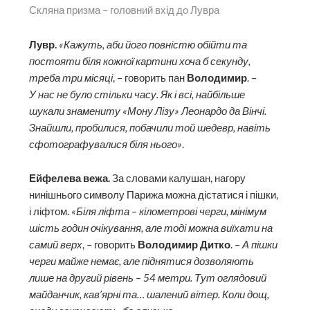
Скляна призма – головний вхід до Лувра
Лувр.
«Кажуть, аби його пов­ністю обійти та
постояти біля кожної картини хоча б секунду,
треба три місяці
, – говорить пан
Володимир
. –
У нас не було стільки часу. Як і всі, найбільше
шукали знамениту «Мону Лізу» Леонардо да Вінчі.
Знайшли, пробилися, побачили той шедевр, навіть
сфотографувалися біля нього»
.
Ейфелева вежа.
За словами калушан, нагору
нинішнього символу Парижа можна дістатися і пішки,
і ліфтом.
«Біля ліфта – кілометрові черги, мінімум
шість годин очікування, але тоді можна виїхати на
самий верх
, – говорить
Володимир Дитко
. –
А пішки
черги майже немає, але піднятися дозволяють
лише на другий рівень – 54 метри. Тут оглядовий
майданчик, кав’ярні та… шалений вітер. Коли дощ,