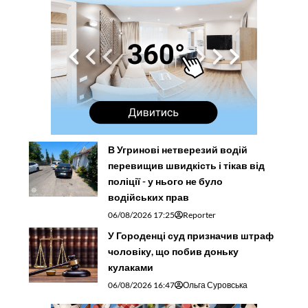
В Угринові нетверезий водій
перевищив швидкість і тікав від
поліції - у нього не було
водійських прав
06/08/2026 17:25
Reporter
У Городенці суд призначив штраф
чоловіку, що побив доньку
кулаками
06/08/2026 16:47
Ольга Суровська