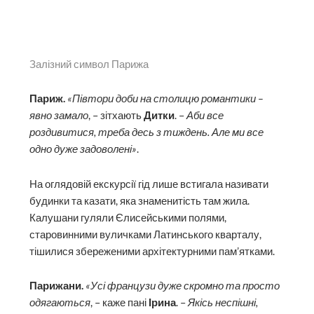
Залізний символ Парижа
Париж.
«Півтори доби на столицю романтики –
явно замало
, – зітхають
Дитки
. –
Аби все
роздивитися, треба десь з тиждень. Але ми все
одно дуже задоволені»
.
На оглядовій екскурсії гід лише встигала називати
будинки та казати, яка знаменитість там жила.
Калушани гуляли Єлисейськими полями,
старовинними вуличками Латинського кварталу,
тішилися збереженими архітектурними пам’ятками.
Парижани.
«Усі французи дуже скромно та просто
одягаються
, – каже пані
Ірина
. –
Якісь неспішні,