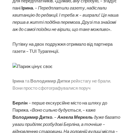
для передплатників.
«Думаю, ану спробую
, – згадує
пані
Ірина
. –
Передплатили газету, надіслали
квитанцію до редакції. І треба ж – виграли! Це наша
перша в житті подібна перемога. Друзі та знайомі
аж до самої поїздки не вірили, що таке можливо»
.
Путівку на двох подружжя отримало від партнера
газети – TUI Турагенції.
Ірина
та
Володимир Дитки
рейхстагу не брали.
Вони просто сфотографувалися поруч
Берлін
– перше екскурсійне місто на шляху до
Парижа.
«Воно сильно будується
, – каже
Володимир Дитко
. –
Ангела Меркель
дуже багато
уваги приділяє розбудові Берліна, а точніше –
відновленню старовини. На головній вулиці міста –