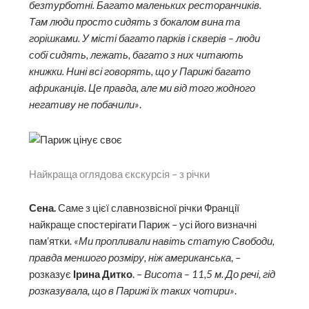
безтурботні. Багато маленьких ресторанчиків.
Там люди просто сидять з бокалом вина та
горішками. У місті багато парків і скверів – люди
собі сидять, лежать, багато з них читають
книжки. Нині всі говорять, що у Парижі багато
африканців. Це правда, але ми від того жодного
негативу не побачили»
.
Найкраща оглядова єкскурсія – з річки
Сена.
Саме з цієї славнозвісної річки Франції
найкраще спостерігати Париж – усі його визначні
пам’ятки.
«Ми пропливали навіть статую Свободи,
правда меншого розміру, ніж американська
, –
розказує
Ірина Дитко
. –
Висота – 11,5 м. До речі, гід
розказувала, що в Парижі їх таких чотири»
.