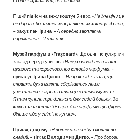
сходи закривають, бо слизько»
.
Піший підйом на вежу коштує 5 євро.
«На їхні ціни це
не дорого, бо пляшка мінералки там кош­тує 4 євро
,
– рахує пані
Ірина
. –
А середня зарплата
парижанина – 2 тисячі»
.
Музей парфумів «Fragonard».
Ще один популярний
заклад серед туристів.
«Нам розповідали багато
цікавого та корисного про історію парфумів
, –
пригадує
Ірина Дитко
. –
Наприклад, казали, що
справжні духи мають зберігатися лише
у металевій закритій пляшці і в темному місці.
Я там купила три флакони для себе й доньок. За
кожен заплатила 39 євро. Але парфумів цієї фірми
більше ніде у світі не купиш»
.
Приїзд додому.
«Я потім три дні був морально
слабий
, – зітхає
Володимир Дитко
. –
Про дороги