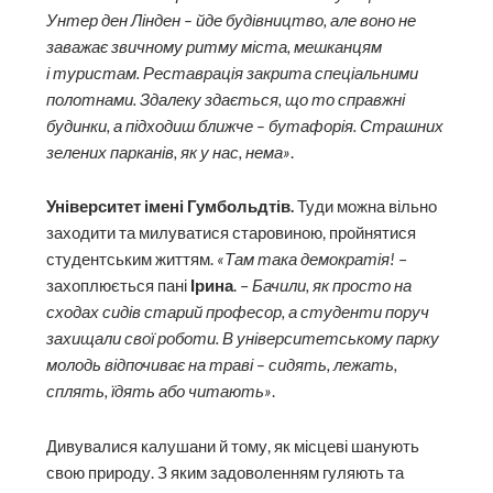
Унтер ден Лінден – йде будівництво, але воно не
заважає звичному ритму міста, мешканцям
і туристам. Реставрація закрита спеціальними
полотнами. Здалеку здається, що то справжні
будинки, а підходиш ближче – бутафорія. Страшних
зелених парканів, як у нас, нема»
.
Університет імені Гумбольд­тів.
Туди можна вільно
заходити та милуватися старовиною, пройнятися
студентським життям.
«Там така демократія!
–
захоплюється пані
Ірина
. –
Бачили, як просто на
сходах сидів старий професор, а студенти поруч
захищали свої роботи. В університетському парку
молодь відпочиває на траві – сидять, лежать,
сплять, їдять або читають»
.
Дивувалися калушани й тому, як місцеві шанують
свою природу. З яким задоволенням гуляють та