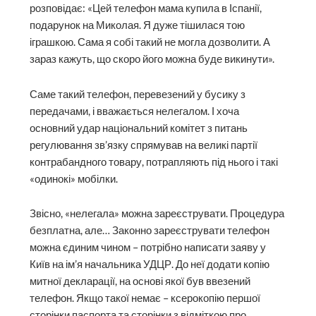
розповідає: «Цей телефон мама купила в Іспанії,
подарунок на Миколая. Я дуже тішилася тою
іграшкою. Сама я собі такий не могла дозволити. А
зараз кажуть, що скоро його можна буде викинути».
Саме такий телефон, перевезений у бусику з
передачами, і вважається нелегалом. І хоча
основний удар національний комітет з питань
регулювання зв’язку спрямував на великі партії
контрабандного товару, потрапляють під нього і такі
«одинокі» мобілки.
Звісно, «нелегала» можна зареєструвати. Процедура
безплатна, але… Законно зареєструвати телефон
можна єдиним чином – потрібно написати заяву у
Київ на ім’я начальника УДЦР. До неї додати копію
митної декларації, на основі якої був ввезений
телефон. Якщо такої немає – ксерокопію першої
сторінки паспорта та сторінки з відміткою про