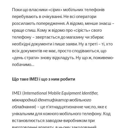
Поки що власники «сірих» мобільних телефонів
перебувають в очікуванні. Не всі оператори
розсилають попередження. А відомо, менше знаєш –
краще спиш. Кому ж відомо про «сірість» свого
телефону – звертається до магазину чи збирає
необхідні документи і пише заяви. Ну а треті – ті, хто
всіх документів не має, просто сподіваються, що
«день страти» знову відкладуть. Ну що ж, поживемо-
побачимо…
Що таке ІМЕІ і що з ним робити
IMEI (
International Mobile Equipment Identifier,
міжнародний ідентифікатор мобільного
обладнання
) – це п’ятнадцятизначне число, яке є
унікальним для кожного мобільного телефону. Код
встановлюється заводом-виробником при
виготовленні апарату, в ньому закодований