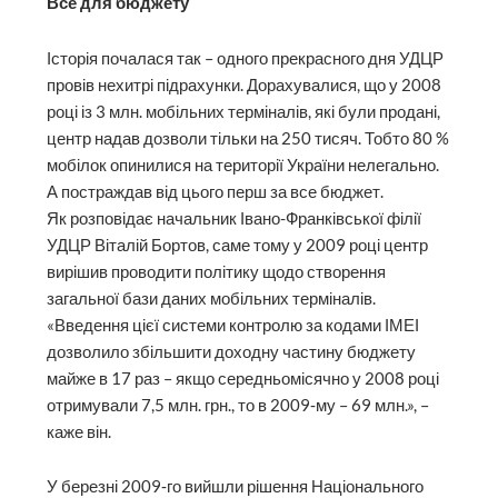
Все для бюджету
Історія почалася так – одного прекрасного дня УДЦР
провів нехитрі підрахунки. Дорахувалися, що у 2008
році із 3 млн. мобільних терміналів, які були продані,
центр надав дозволи тільки на 250 тисяч. Тобто 80 %
мобілок опинилися на території України нелегально.
А постраждав від цього перш за все бюджет.
Як розповідає начальник Івано-Франківської філії
УДЦР Віталій Бортов, саме тому у 2009 році центр
вирішив проводити політику щодо створення
загальної бази даних мобільних терміналів.
«Введення цієї системи контролю за кодами ІМЕІ
дозволило збільшити доходну частину бюджету
майже в 17 раз – якщо середньомісячно у 2008 році
отримували 7,5 млн. грн., то в 2009‑му – 69 млн.», –
каже він.
У березні 2009‑го вийшли рішення Національного