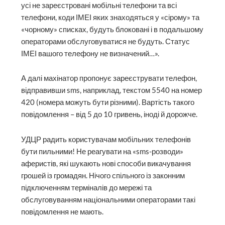
усі не зареєстровані мобільні телефони та всі
телефони, коди ІМЕІ яких знаходяться у «сірому» та
«чорному» списках, будуть блоковані і в подальшому
операторами обслуговуватися не будуть. Статус
ІМЕІ вашого телефону не визначений…».
А далі махінатор пропонує зареєструвати телефон,
відправивши sms, наприклад, текстом 5540 на номер
420 (номера можуть бути різними). Вартість такого
повідомлення – від 5 до 10 гривень, іноді й дорожче.
УДЦР радить користувачам мобільних телефонів
бути пильними! Не реагувати на «sms-розводи»
аферистів, які шукають нові способи викачування
грошей із громадян. Нічого спільного із законним
підключенням терміналів до мережі та
обслуговуванням національними операторами такі
повідомлення не мають.