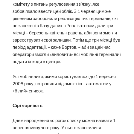
комітету з питань регулювання зв’язку, яке
зобов’язало ввести цей облік. З 1 червня цим же
рішенням заборонили реалізацію тих терміналів, які
не занесені в базу даних. «Реалізаторам дали три
місяці – березень-квітень-травень, аби вони змогли
зареєструвати свої залишки. Потім ще три місяці був
період адаптації, – каже Бортов, – аби за цей час
оператори змогли «виловити» всі мобільні термінали і
подати їх коди в центр».
Усі мобільники, якими користувалися до 1 вересня
2009 року, потрапили під амністію – автоматом у
«білий» список.
Сірі чорніють
Днем народження «сірого» списку можна назвати 1
вересня минулого року. У нього заносилися