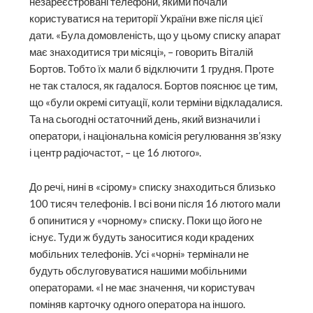
незареєстровані телефони, якими почали
користуватися на території України вже після цієї
дати. «Була домовленість, що у цьому списку апарат
має знаходитися три місяці», – говорить Віталій
Бортов. Тобто їх мали б відключити 1 грудня. Проте
не так сталося, як гадалося. Бортов пояснює це тим,
що «були окремі ситуації, коли терміни відкладалися.
Та на сьогодні остаточний день, який визначили і
оператори, і національна комісія регулювання зв’язку
і центр радіочастот, – це 16 лютого».
До речі, нині в «сірому» списку знаходиться близько
100 тисяч телефонів. І всі вони після 16 лютого мали
б опинитися у «чорному» списку. Поки що його не
існує. Туди ж будуть заноситися коди крадених
мобільних телефонів. Усі «чорні» термінали не
будуть обслуговуватися нашими мобільними
операторами. «І не має значення, чи користувач
поміняв карточку одного оператора на іншого.