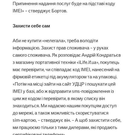
Припинення надання послуг буде на підставі коду
ІМЕІ» – стверджує Бортов.
Захисти себе сам
Аби не купити «нелегала», треба володіти
інформацією. Захист прав споживача – у руках
самого споживача. Як розповідає Андрій Кондратьєв
з магазину портативної техніки «iLife.if.ua», покупець
має перевірити, чи співпадає код ІМЕІ, нанесений на
фірмовій етикетці під акумулятором та на упаковці.
«Потім на місці зайти на сайт УДЦР і пошукати цей
ІМЕІ у базі, або ж відправити sms-повідомлення із
цим же кодом і перевірити, в якому списку він
знаходиться. Ми надаємо нашим покупцям доступ
до мережі, а також можливість скористуватися
sim‑картою, – стверджує він. – А щоб захистити себе,
ми працюємо тільки з тими дилерами, які продають
сертифіковані телефони».