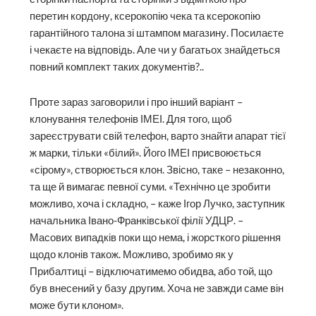
перетин кордону, ксерокопію чека та ксерокопію
гарантійного талона зі штампом магазину. Посилаєте
і чекаєте на відповідь. Але чи у багатьох знайдеться
повний комплект таких документів?..
Проте зараз заговорили і про інший варіант –
клонування телефонів ІМЕІ. Для того, щоб
зареєструвати свій телефон, варто знайти апарат тієї
ж марки, тільки «білий». Його ІМЕІ присвоюється
«сірому», створюється клон. Звісно, таке – незаконно,
та ще й вимагає певної суми. «Технічно це зробити
можливо, хоча і складно, – каже Ігор Лучко, заступник
начальника Івано-Франківської філії УДЦР. –
Масових випадків поки що нема, і жорсткого рішення
щодо клонів також. Можливо, зробимо як у
Прибалтиці – відключатимемо обидва, або той, що
був внесений у базу другим. Хоча не завжди саме він
може бути клоном».