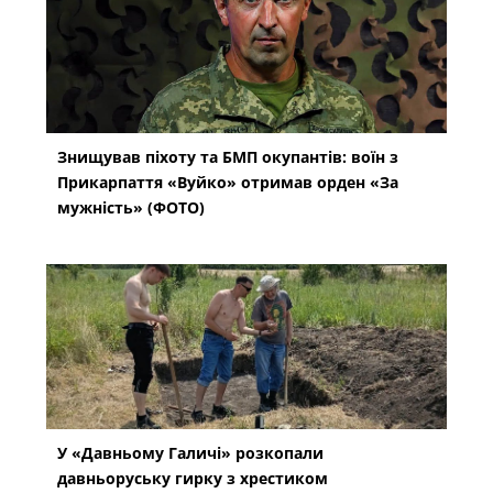
Знищував піхоту та БМП окупантів: воїн з
Прикарпаття «Вуйко» отримав орден «За
мужність» (ФОТО)
У «Давньому Галичі» розкопали
давньоруську гирку з хрестиком