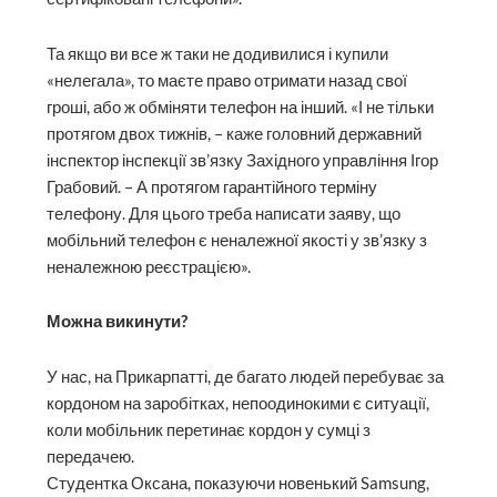
Та якщо ви все ж таки не додивилися і купили
«нелегала», то маєте право отримати назад свої
гроші, або ж обміняти телефон на інший. «І не тільки
протягом двох тижнів, – каже головний державний
інспектор інспекції зв’язку Західного управління Ігор
Грабовий. – А протягом гарантійного терміну
телефону. Для цього треба написати заяву, що
мобільний телефон є неналежної якості у зв’язку з
неналежною реєстрацією».
Можна викинути?
У нас, на Прикарпатті, де багато людей перебуває за
кордоном на заробітках, непоодинокими є ситуації,
коли мобільник перетинає кордон у сумці з
передачею.
Студентка Оксана, показуючи новенький Samsung,