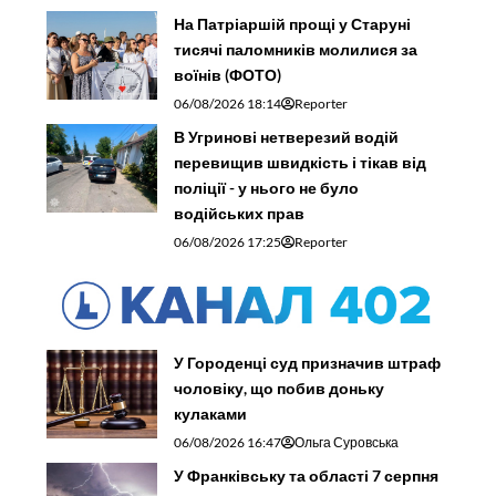
На Патріаршій прощі у Старуні
тисячі паломників молилися за
воїнів (ФОТО)
06/08/2026 18:14
Reporter
В Угринові нетверезий водій
перевищив швидкість і тікав від
поліції - у нього не було
водійських прав
06/08/2026 17:25
Reporter
У Городенці суд призначив штраф
чоловіку, що побив доньку
кулаками
06/08/2026 16:47
Ольга Суровська
У Франківську та області 7 серпня