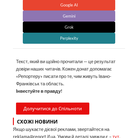
Google AI
Gemini
Grok
Perplexity
Текст, який ви щойно прочитали — це результат
довіри наших читачів. Кожен донат допомагає
«Репортеру» писати про те, чим живуть Івано-
Франківськ та область.
Інвестуйте в правду!
Долучитися до Спільноти
СХОЖІ НОВИНИ
Якщо шукаєте дієвої реклами, звертайтеся на
reklama@report.if.ua. Умови й деталі завжди є –
тут
.