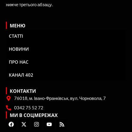
нижче третього абзацу.
МЕНЮ
СТАТТІ
НОВИНИ
ПРО НАС
КАНАЛ 402
КОНТАКТИ
76018, м. Івано-Франківськ, вул. Чорновола, 7
0342 75 52 72
МИ В СОЦМЕРЕЖАХ
F
X
I
Y
R
a
-
n
o
s
c
t
s
u
s