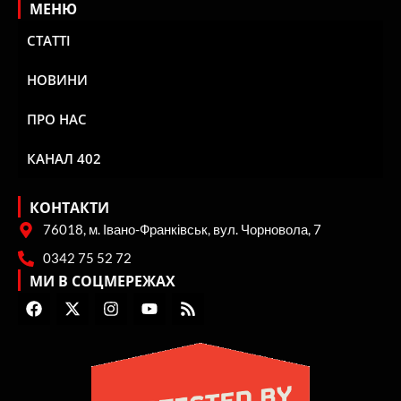
МЕНЮ
СТАТТІ
НОВИНИ
ПРО НАС
КАНАЛ 402
КОНТАКТИ
76018, м. Івано-Франківськ, вул. Чорновола, 7
0342 75 52 72
МИ В СОЦМЕРЕЖАХ
F
X
I
Y
R
a
-
n
o
s
c
t
s
u
s
e
w
t
t
b
i
a
u
o
t
g
b
o
t
r
e