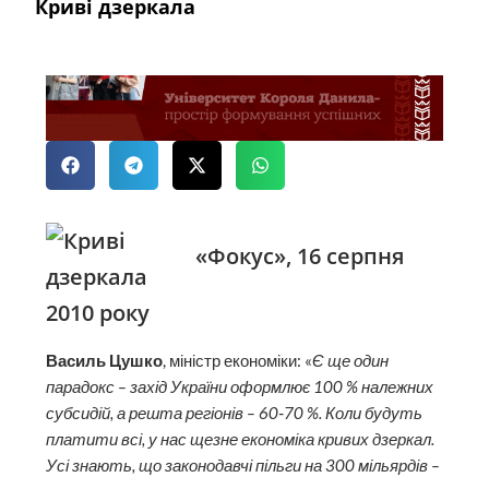
Криві дзеркала
«Фокус», 16 серпня
2010 року
Василь Цушко
, міністр економіки: «
Є ще один
парадокс – захід України оформлює 100 % належних
субсидій, а решта регіонів – 60‑70 %. Коли будуть
платити всі, у нас щезне економіка кривих дзер­кал.
Усі знають, що законодавчі пільги на 300 мільярдів –