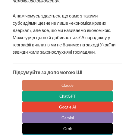
неможливо виконати
».
А нам чомусь здається, що саме з такими
субсидіями щезне не лише «економіка кривих
дзеркал», але все, що ми називаємо економікою.
Може уряд цього й добивається? А парадоксу у
географії виплатів ми не бачимо: на заході України
завжди жили законослухняні громадяни.
Підсумуйте за допомогою ШІ
Claude
ChatGPT
Google AI
Gemini
Grok