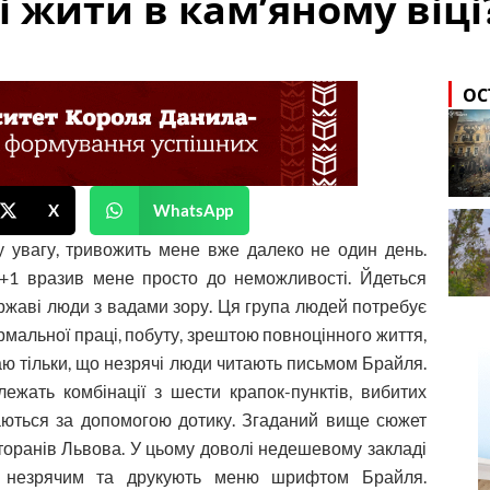
і жити в кам’яному віці
ОС
X
WhatsApp
 увагу, тривожить мене вже далеко не один день.
+1 вразив мене просто до неможливості. Йдеться
ржаві люди з вадами зору. Ця група людей потребує
мальної праці, побуту, зрештою повноцінного життя,
даю тільки, що незрячі люди читають письмом Брайля.
ежать комбінації з шести крапок-пунктів, вибитих
аються за допомогою дотику. Згаданий вище сюжет
торанів Львова. У цьому доволі недешевому закладі
іч незрячим та друкують меню шрифтом Брайля.