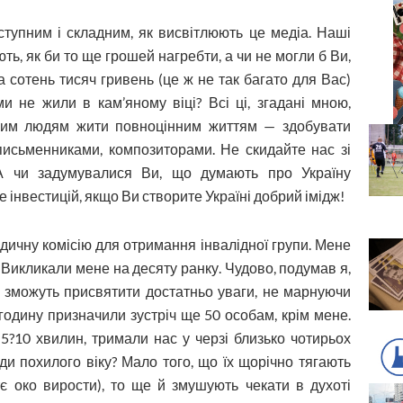
ступним і складним, як висвітлюють це медіа. Наші
ть, як би то ще грошей нагребти, а чи не могли б Ви,
 сотень тисяч гривень (це ж не так багато для Вас)
 не жили в кам’яному віці? Всі ці, згадані мною,
чим людям жити повноцінним життям — здобувати
 письменниками, композиторами. Не скидайте нас зі
А чи задумувалися Ви, що думають про Україну
 інвестицій, якщо Ви створите Україні добрий імідж!
дичну комісію для отримання інвалідної групи. Мене
. Викликали мене на десяту ранку. Чудово, подумав я,
ні зможуть присвятити достатньо уваги, не марнуючи
 годину призначили зустріч ще 50 особам, крім мене.
 5?10 хвилин, тримали нас у черзі близько чотирьох
ди похилого віку? Мало того, що їх щорічно тягають
етє око вирости), то ще й змушують чекати в духоті