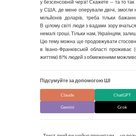
у безсенсовній черзі! Скажете — та то так 
у США, де мене оперували двічі, змогли 
мільйонів доларів, треба тільки бажанн
В цілому світі люди з вадами зору вчатьс
немалі гроші. Тільки нам, Українцям, залиш
Цю тему можна ще продовжувати стосовно
в Івано-Франківській області проживає 
життям) 8?% людей з обмеженими можливост
Підсумуйте за допомогою ШІ
Claude
ChatGPT
Gemini
Grok
Текст, який ви щойно прочитали — це рез