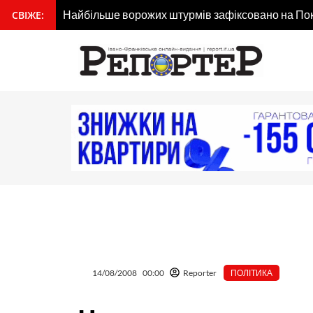
Перейти
Найбільше ворожих штурмів зафіксовано на По
СВІЖЕ:
вмісту
до
вмісту
14/08/2008
00:00
Reporter
ПОЛІТИКА