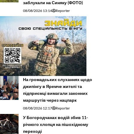
заблукали на Синяку (ФОТО)
08/08/2026 13:14
Reporter
На громадських слуханнях щодо
джипінгу в Яремче житeлі та
підприємці вимагали законних
маршрутів через нацпарк
08/08/2026 12:17
Reporter
У Богородчанах водій збив 11-
річного хлопця на пішохідному
переході