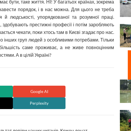
має бути, таке життя. НІ! У багатьох країнах, зокрема
навести порядок, і в нас можна. Для цього не треба
я й людськості, упорядкованої та розумної праці.
я, здобувають престижні професії і потім заробляють
ається чекати, поки хтось там в Києві згадає про нас.
 інших груп людей з особливими потребами. Тільки
(більшість саме проживає, а не живе повноцінним
ями. А в цілій Україні?
Google AI
Perplexity
ультат довіри наших читачів. Кожен донат