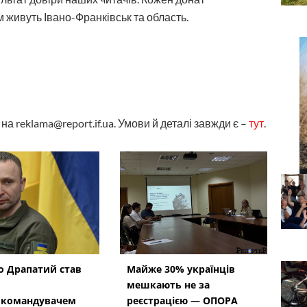
 живуть Івано-Франківськ та область.
а reklama@report.if.ua. Умови й деталі завжди є –
тут
.
 Драпатий став
Майже 30% українців
мешкають не за
окомандувачем
реєстрацією — ОПОРА