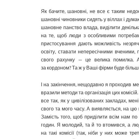
Як бачите, шановні, не все є таким недо
шановні чиновники сидять у віллах і думаю
шановне панство влада, виділити декілька
на те, щоб люди з особливими потребами
пристосування дають можливість незря
освіту, ставати непересічними вченими,
свого рахунку — це велика помилка. 
за кордоном? Та ж у Ваші фірми буде більше
І на закінчення, нещодавно я проходив ме
вразили методи та організація цих комісій
все так, як у цивілізованих закладах, ме
свого та мого часу. А виявляється, на цю
Замість того, щоб приділити всім нам по
годин. Я молодий, та й то втомився, а лю
на такі комісії (так, ніби у них може тр