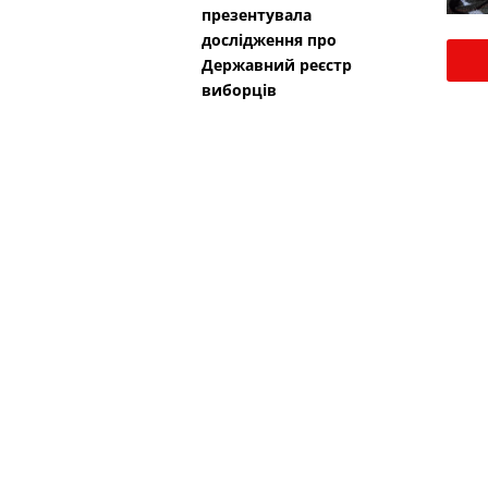
презентувала
дослідження про
Державний реєстр
виборців