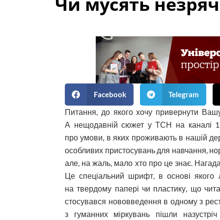
Чи мусять незряч
Facebook
Telegram
Питання, до якого хочу привернути Вашу
А нещодавній сюжет у ТСН на каналі 1
про умови, в яких проживають в нашій де
особливих пристосувань для навчання, нор
але, на жаль, мало хто про це знає. Нага
Це спеціальний шрифт, в основі якого л
на твердому папері чи пластику, що чит
стосувався нововведення в одному з рес
з гуманних міркувань пішли назустр