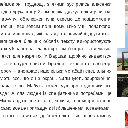
ймовірні труднощі, з якими зустрілись власники
 одна друкарня у Харкові, яка друкує текси у письмі
я вручну, тобто кожен пункт окремо. Це повідомлення
Польщі все зовсім по?іншому. Вже учні початкової
м на машинках, які нагадують звичайні друкарські.
аписання більших обсягів тексту використовують
а комбінацій на клавіатурі комп’ютера і за декілька
й текст для незрячих. У Варшаві щорічно видаються
ої літератури в письмі Брайля. Незрячі та слабозорі
тером — вистачає лише кілька мегабайт спеціальних
чують все, що є на екрані, збільшують зображення,
вача тощо. Мабуть, кожен чув про годинники, які
авда? А для людей із спеціальними потребами це
 Мушу додати ще є ваги, лінійки, тонометри та інші
 само все це приладдя є зі збільшеними позначками і
 на які ставиться дрібний текст і він через камеру