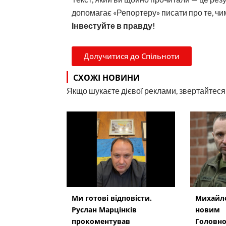
допомагає «Репортеру» писати про те, чим
Інвестуйте в правду!
Долучитися до Спільноти
СХОЖІ НОВИНИ
Якщо шукаєте дієвої реклами, звертайтеся н
Ми готові відповісти.
Михайло
Руслан Марцінків
новим
прокоментував
Головн