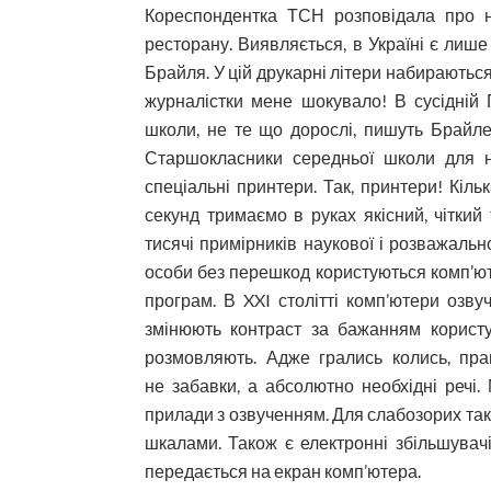
Кореспондентка ТСН розповідала про не
ресторану. Виявляється, в Україні є лише
Брайля. У цій друкарні літери набираютьс
журналістки мене шокувало! В сусідній 
школи, не те що дорослі, пишуть Брайле
Старшокласники середньої школи для н
спеціальні принтери. Так, принтери! Кільк
секунд тримаємо в руках якісний, чітки
тисячі примірників наукової і розважальн
особи без перешкод користуються комп’ю
програм. В XXI столітті комп’ютери озву
змінюють контраст за бажанням користу
розмовляють. Адже грались колись, пр
не забавки, а абсолютно необхідні речі.
прилади з озвученням. Для слабозорих так
шкалами. Також є електронні збільшувачі,
передається на екран комп’ютера.