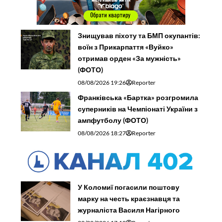
Знищував піхоту та БМП окупантів:
воїн з Прикарпаття «Вуйко»
отримав орден «За мужність»
(ФОТО)
08/08/2026 19:26
Reporter
Франківська «Бартка» розгромила
суперників на Чемпіонаті України з
ампфутболу (ФОТО)
08/08/2026 18:27
Reporter
У Коломиї погасили поштову
марку на честь краєзнавця та
журналіста Василя Нагірного