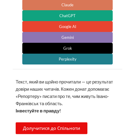
Claude
ChatGPT
Google AI
Gemini
Grok
Perplexity
Текст, який ви щойно прочитали — це результат
довіри наших читачів. Кожен донат допомагає
«Репортеру» писати про те, чим живуть Івано-
Франківськ та область.
Інвестуйте в правду!
Долучитися до Спільноти