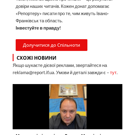
довіри наших читачів. Кожен донат допомагає
«Репортеру» писати про те, чим живуть Івано-
Франківськ та область.
Інвестуйте в правду!
Долучитися до Спільноти
СХОЖІ НОВИНИ
Якщо шукаєте дієвої реклами, звертайтеся на
reklama@report.if.ua. Умови й деталі завжди є –
тут
.