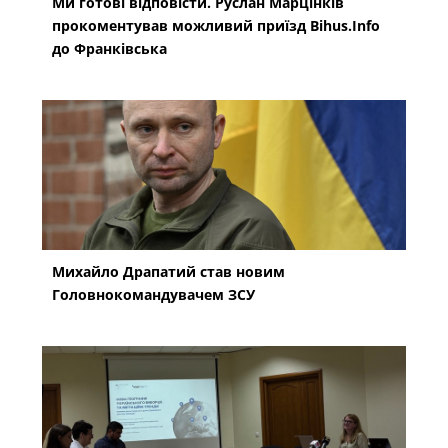
Ми готові відповісти. Руслан Марцінків
прокоментував можливий приїзд Bihus.Info
до Франківська
Михайло Драпатий став новим
Головнокомандувачем ЗСУ