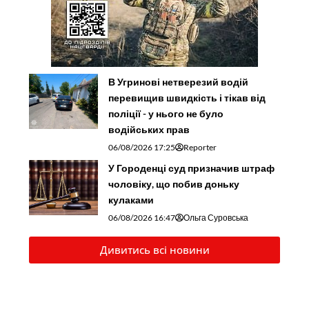
В Угринові нетверезий водій
перевищив швидкість і тікав від
поліції - у нього не було
водійських прав
06/08/2026 17:25
Reporter
У Городенці суд призначив штраф
чоловіку, що побив доньку
кулаками
06/08/2026 16:47
Ольга Суровська
Дивитись всі новини