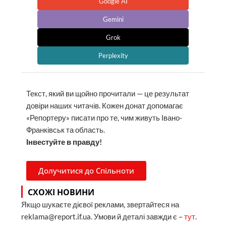
Google AI
Gemini
Grok
Perplexity
Текст, який ви щойно прочитали — це результат
довіри наших читачів. Кожен донат допомагає
«Репортеру» писати про те, чим живуть Івано-
Франківськ та область.
Інвестуйте в правду!
Долучитися до Спільноти
СХОЖІ НОВИНИ
Якщо шукаєте дієвої реклами, звертайтеся на
reklama@report.if.ua. Умови й деталі завжди є –
тут
.