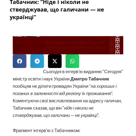
Табачник: “Ніде і ніколи не
стверджував, що галичани — не
українці”
Сьогодні в інтерв’ю виданню “Сегодня”
міністр освіти і наук України
Дмитро Табачник
пообіцяв не ділити громадян України “
на хороших і
поганих в залежності від регіону їх проживання
“.
Коментуючи свої висловлювання на адресу галичан,
Табачник сказав, що він “
ніде і ніколи не
стверджував, що галичани — не українці
“.
Фрагмент інтерв’ю з Табачником: