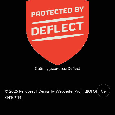
b
i
a
u
o
t
g
b
o
t
r
e
k
e
a
r
m
Сайт під захистом
Deflect
© 2025 Репортер | Design by WebSeitenProfi |
ДОГОВІР
ОФЕРТИ