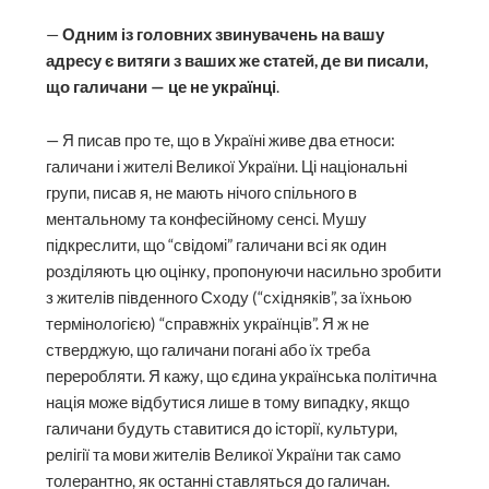
—
Одним із головних звинувачень на вашу
адресу є витяги з ваших же статей, де ви писали,
що галичани — це не українці
.
— Я писав про те, що в Україні живе два етноси:
галичани і жителі Великої України. Ці національні
групи, писав я, не мають нічого спільного в
ментальному та конфесійному сенсі. Мушу
підкреслити, що “свідомі” галичани всі як один
розділяють цю оцінку, пропонуючи насильно зробити
з жителів південного Сходу (“східняків”, за їхньою
термінологією) “справжніх українців”. Я ж не
стверджую, що галичани погані або їх треба
переробляти. Я кажу, що єдина українська політична
нація може відбутися лише в тому випадку, якщо
галичани будуть ставитися до історії, культури,
релігії та мови жителів Великої України так само
толерантно, як останні ставляться до галичан.