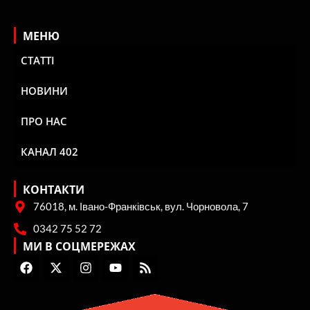
МЕНЮ
СТАТТІ
НОВИНИ
ПРО НАС
КАНАЛ 402
КОНТАКТИ
76018, м. Івано-Франківськ, вул. Чорновола, 7
0342 75 52 72
МИ В СОЦМЕРЕЖАХ
F
X
I
Y
R
a
-
n
o
s
c
t
s
u
s
e
w
t
t