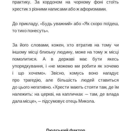
практику. За кордоном на чорному фоні стоїть
хрестик з різними написами або ж афоризмами.
До прикладу, «Будь уважний» або «Як скоро поїдеш,
то тихо понесуть».
За його словами, кожен, хто втратив на тому чи
іншому місці близьку людину, може на тому ж місці
помолитися. А в державі має бути якесь
упорядкування, і «не можемо ми робити як хочемо
і що хочемо». Звісно, комусь воно нагадує
про трагедію, але більшість людей ставиться
до цього негативно. «Хрести мають стояти там, де їм
належить: на церкві, на капличках — там, де влада
дала місце», — підсумовує отець Микола.
Людський фактор