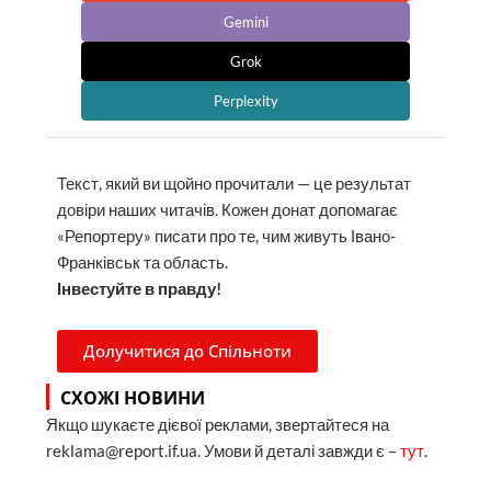
Gemini
Grok
Perplexity
Текст, який ви щойно прочитали — це результат
довіри наших читачів. Кожен донат допомагає
«Репортеру» писати про те, чим живуть Івано-
Франківськ та область.
Інвестуйте в правду!
Долучитися до Спільноти
СХОЖІ НОВИНИ
Якщо шукаєте дієвої реклами, звертайтеся на
reklama@report.if.ua. Умови й деталі завжди є –
тут
.