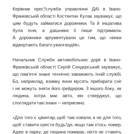
Керівник прес?служби управ­ління ДАІ в Івано-
Франківській області Костянтин Кулак зауважує, що
цим будуть займатися дорожники. Та й ініціатива
була їхня, а даішники її лише підтримали.
А дорожники аргументували це тим, що «вінки
відвертають багато уваги водіїв».
Начальник Служби автомобільних доріг в Івано-
Франківській області Сергій Сендерський зауважує,
що пам’ятні знаки технічно заважають їхній службі.
Бо, наприклад, взимку вони мусять прибирати сніг
і не можуть зняти його грейдером. З іншого боку, як
людина, котра має авто, він стверджує, що
споглядати такі знаки — неприємно.
«Для того є цвинтар, щоб там ховали, а не для того,
щоб ставити хрести будь?де, якщо там хтось помер.
Адже в парку, де людина помирає, ніхто не ставить