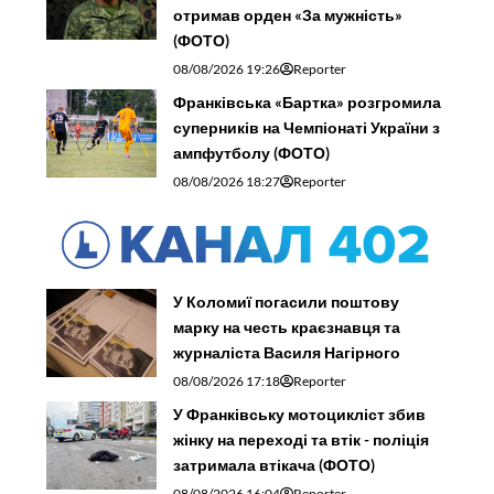
отримав орден «За мужність»
(ФОТО)
08/08/2026 19:26
Reporter
Франківська «Бартка» розгромила
суперників на Чемпіонаті України з
ампфутболу (ФОТО)
08/08/2026 18:27
Reporter
У Коломиї погасили поштову
марку на честь краєзнавця та
журналіста Василя Нагірного
08/08/2026 17:18
Reporter
У Франківську мотоцикліст збив
жінку на переході та втік - поліція
затримала втікача (ФОТО)
08/08/2026 16:04
Reporter