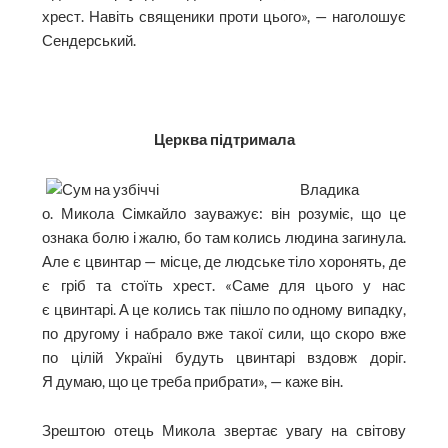
хрест. Навіть священики проти цього», — наголошує
Сендерський.
Церква підтримала
Владика
о. Микола Сімкайло зауважує: він розуміє, що це
ознака болю і жалю, бо там колись людина загинула.
Але є цвинтар — місце, де людське тіло хоронять, де
є гріб та стоїть хрест. «Саме для цього у нас
є цвинтарі. А це колись так пішло по одному випадку,
по другому і набрало вже такої сили, що скоро вже
по цілій Україні будуть цвинтарі вздовж доріг.
Я думаю, що це треба прибрати», — каже він.
Зрештою отець Микола звертає увагу на світову