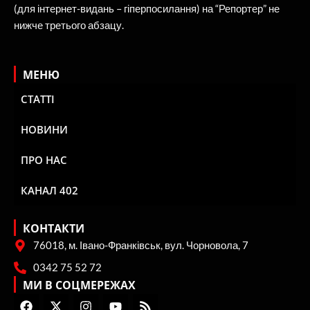
(для інтернет-видань – гіперпосилання) на “Репортер” не
нижче третього абзацу.
МЕНЮ
СТАТТІ
НОВИНИ
ПРО НАС
КАНАЛ 402
КОНТАКТИ
76018, м. Івано-Франківськ, вул. Чорновола, 7
0342 75 52 72
МИ В СОЦМЕРЕЖАХ
F
X
I
Y
R