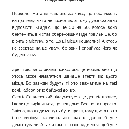
Психолог Наталія Чаплинська каже, що досліджень
на цю тему ніхто не проводив, а тому дуже складно
відповісти: «Гадаю, що це 50 на 50. Когось воно
бентежить, він стає обережнішим і їде повільніше, бо
вірить в містику, в те, що ці місця нещасливі. А хтось
не звертає на це увагу, бо звик і сприймає його як
буденність».
Зрештою, за словами психолога, це нормально, що
хтось може намагатися швидше втекти від цього
місця. Бо завжди будуть ті, хто зважатиме на такі
речі, і абсолютно байдужі до них.
Сергій Сендерський підсумовує: «Це довгий процес,
і коли це вирішиться, ще невідомо. Все не так просто.
Звісно, що люди можуть бути проти, тому цього ніхто
і не вирішує кардинально. Інакше давно б усе
демонтували. А так я такого розпорядження, щоб усе