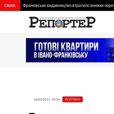
Перейти
Франківське видавництво втратило книжки через 
СВІЖЕ:
вмісту
до
вмісту
16/03/2011
09:56
ПОЛІТИКА