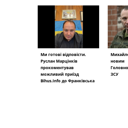
Ми готові відповісти.
Михайло
Руслан Марцінків
новим
прокоментував
Головн
можливий приїзд
ЗСУ
Bihus.Info до Франківська