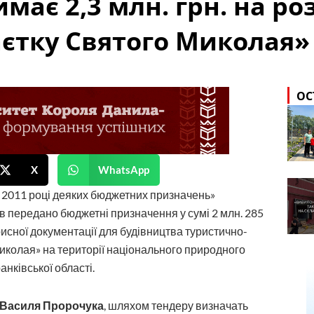
має 2,3 млн. грн. на ро
аєтку Святого Миколая»
ОС
X
WhatsApp
2011 році деяких бюджетних призначень»
ів передано бюджетні призначення у сумі 2 млн. 285
исної документації для будівництва туристично-
иколая» на території національного природного
нківської області.
Василя Пророчука
, шляхом тендеру визначать