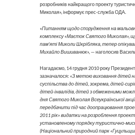
розробників найкращого проекту туристич
Миколая», інформує прес-служба ОДА.
«
Питанням щодо спорудження на мальовн
комплексу «Маєток Святого Миколая», що с
пам’яті Миколи Шкрібляка, тепер опікува
Михайло Вишиванюк
», — наголосив Васил
Нагадаємо, 14 грудня 2010 року Президен
зазначалося: «
З метою виховання дітей на
суспільства до дітей, зокрема, дітей-сир
дітей-інвалідів, дітей з обмеженими мож
дня Святого Миколая Всеукраїнської акції
передбачити під час доопрацювання про
2011 рік» видатки на розроблення проек
установленому порядку туристично-мис
(Національний природний парк «Гуцульщин