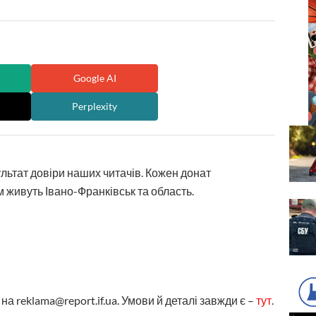
Google AI
Perplexity
ультат довіри наших читачів. Кожен донат
 живуть Івано-Франківськ та область.
а reklama@report.if.ua. Умови й деталі завжди є –
тут
.