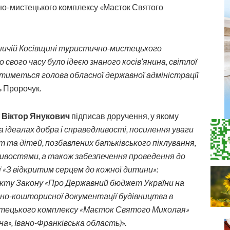
но-мистецького комплексу «Маєток Святого
ичій Косівщині туристично-мистецького
вого часу було ідеєю знаного косів’янина, світлої
тиметься голова обласної державної адміністрації
ь Пророчук.
т
Віктор Янукович
підписав доручення, у якому
 ідеалах добра і справедливості, посилення уваги
іт та дітей, позбавлених батьківського піклування,
ливостями, а також забезпечення проведення до
 «З відкритим серцем до кожної дитини»:
екту Закону «Про Державний бюджет України на
тно-кошторисної документації будівництва в
тецького комплексу «Маєток Святого Миколая»
а», Івано-Франківська область)
».