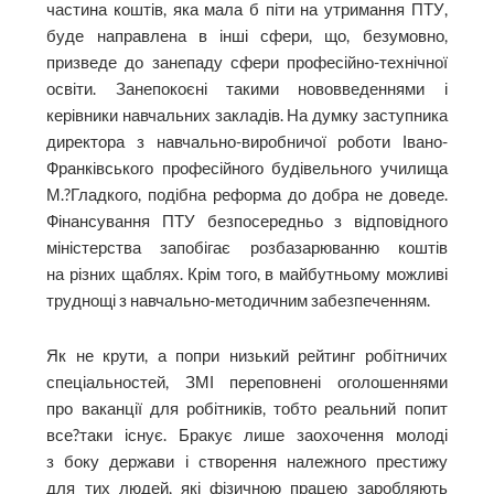
частина коштів, яка мала б піти на утримання ПТУ,
буде направлена в інші сфери, що, безумовно,
призведе до занепаду сфери професійно-технічної
освіти. Занепокоєні такими нововведеннями і
керівники навчальних закладів. На думку заступника
директора з навчально-виробничої роботи Івано-
Франківського професійного будівельного училища
М.?Гладкого, подібна реформа до добра не доведе.
Фінансування ПТУ безпосередньо з відповідного
міністерства запобігає розбазарюванню коштів
на різних щаблях. Крім того, в майбутньому можливі
труднощі з навчально-методичним забезпеченням.
Як не крути, а попри низький рейтинг робітничих
спеціальностей, ЗМІ переповнені оголошеннями
про ваканції для робітників, тобто реальний попит
все?таки існує. Бракує лише заохочення молоді
з боку держави і створення належного престижу
для тих людей, які фізичною працею заробляють