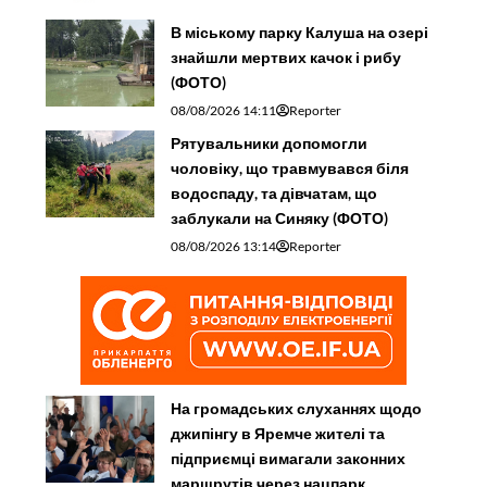
В міському парку Калуша на озері
знайшли мертвих качок і рибу
(ФОТО)
08/08/2026 14:11
Reporter
Рятувальники допомогли
чоловіку, що травмувався біля
водоспаду, та дівчатам, що
заблукали на Синяку (ФОТО)
08/08/2026 13:14
Reporter
На громадських слуханнях щодо
джипінгу в Яремче житeлі та
підприємці вимагали законних
маршрутів через нацпарк