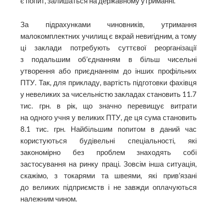
є попит, залишаться на державному утриманні.
За підрахунками чиновників, утримання
малокомплектних училищ є вкрай невигідним, а тому
ці заклади потребують суттєвої реорганізації
з подальшим об’єднанням в більш чисельні
утворення або приєднанням до інших профільних
ПТУ. Так, для прикладу, вартість підготовки фахівця
у невеликих за чисельністю закладах становить 11.7
тис. грн. в рік, що значно перевищує витрати
на одного учня у великих ПТУ, де ця сума становить
8.1 тис. грн. Найбільшим попитом в даний час
користуються будівельні спеціальності, які
закономірно без проблем знаходять собі
застосування на ринку праці. Зовсім інша ситуація,
скажімо, з токарями та швеями, які прив’язані
до великих підприємств і не завжди оплачуються
належним чином.