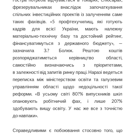
фрезерувальниках внаслідок започаткування
спільних інвестиційних проектів із залученням саме
таких фахівців. «5 профтехучилищ, які готують
кадрів для всієї України, мають належну
матеріально-технічну базу та достойний рейтинг,
фінансуватимуться з державного бюджету», —
зазначила З.? Болюк. Рештою коштів
розпоряджатиметься керівництво області,
самостійно визначаючись з пріоритетами,
в залежності від запитів ринку праці. Наразі ведеться
переписка між міністерством освіти та галузевим
управлінням області щодо недоцільності такої
реформи. «В усьому світі 80?% випускників шкіл
опановують робітничий фах, і лише 20?%
здобувають вищу освіту. У нас же все з точністю
до навпаки».
Справедливими є побоювання стосовно того, що