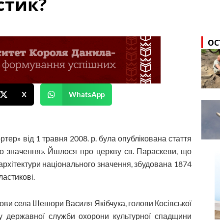
стик?
ОС
X
WhatsApp
ортер» від 1 травня 2008. р. була опублікована стаття
го значення». Йшлося про церкву св. Параскеви, що
 архітектури національного значення, збудована 1874
пластикові.
ови села Шешори Василя Якібчука, голови Косівської
у державної служби охорони культурної спадщини