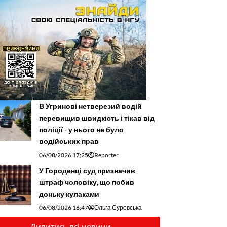
В Угринові нетверезий водій
перевищив швидкість і тікав від
поліції - у нього не було
водійських прав
06/08/2026 17:25
Reporter
У Городенці суд призначив
штраф чоловіку, що побив
доньку кулаками
06/08/2026 16:47
Ольга Суровська
Дивитись всі новини