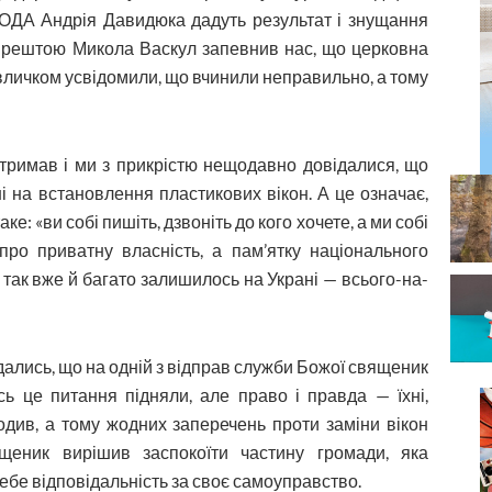
и ОДА Андрія Давидюка дадуть результат і знущання
 Зрештою Микола Васкул запевнив нас, що церковна
личком усвідомили, що вчинили неправильно, а тому
тримав і ми з прикрістю нещодавно довідалися, що
і на встановлення пластикових вікон. А це означає,
е: «ви собі пишіть, дзвоніть до кого хочете, а ми собі
про приватну власність, а пам’ятку національного
 так вже й багато залишилось на Украні — всього-на-
дались, що на одній з відправ служби Божої священик
ь це питання підняли, але право і правда — їхні,
годив, а тому жодних заперечень проти заміни вікон
щеник вирішив заспокоїти частину громади, яка
себе відповідальність за своє самоуправство.