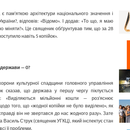
 є пам’яткою архітектури національного значення і
раїни?, відповів: «Відомо». І додав: «То що, я маю
но міняти?». Це священик обґрунтував тим, що за 28
оступило навіть 5 копійок».
 держави — 0?
хорони культурної спадщини головного управління
к сказав, що держава у першу чергу піклується
я: «Виділяються мільйонні кошти — роз’яснює
одо того, що «жодної копійки не було виділено», як
правді він не звертався до нас жодного разу». Зате
а Василь Струк (священик УГКЦ), який інспектує стан
сі її проблеми.