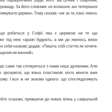
ромаду. За його словами «ні колишня, ані теперішня
римувати церкви». Тому сказав: «не за те, пані, певно,
 що робиться у Софії, яка є церквою не те що
дже під нею гаражі будують, а ми до якихось вікон
ін себе назвав) додав: «Пишіть собі статтю як хочете.
ященик не винний».
що саме так спілкуються з нами наші духівники. Але
 зрозуміло, що вікна пластикові ніхто міняти вже
ікому. І все ж не знаємо одного: що споглядатимуть
бто існуємо, прямуючи до нових віянь у сакральній