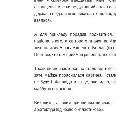
а священик має лише духовний вплив на г
держава не дала ні копійки на те, щоб підт
взялася».
А для прикладу порадив подивитися,
національного, а світового значення. А
«вчепилися». А насамкінець о. Богдан (як в
Не знаю, хто там приймав рішення, але св
Трохи дивно і моторошно стало від того, 
зате майже прояснилася картина і стало
не буде і відповідати за це, очевидно, н
майбутні покоління…
Виходить, за таким принципом живемо, се
архітектурі під назвою «пластикова».