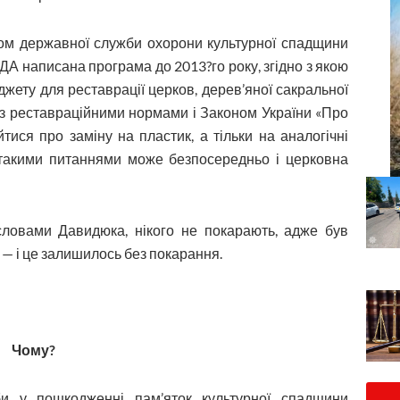
ілом державної служби охорони культурної спадщини
ДА написана програма до 2013?го року, згідно з якою
жету для реставрації церков, дерев’яної сакральної
о з реставраційними нормами і Законом України «Про
тися про заміну на пластик, а тільки на аналогічні
з такими питаннями може безпосередньо і церковна
 словами Давидюка, нікого не покарають, адже був
. — і це залишилось без покарання.
Чому?
би у пошкодженні пам’яток культурної спадщини