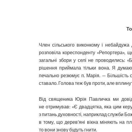
То
Член сільського виконкому і небайдужа д
розповіла кореспонденту «Репортера», що
загальні збори у селі не проводились: «
рішення приймала тільки вона. Я думаю,
печально резюмує п. Марія. — Більшість с
ставало. Голова теж був проти, але вплинути
Від священика Юрія Павличка ми довіда
не отримував: «Є двадцятка, яка цим керу
з питань духовності, наприклад служби Божо
в тому, що дерев’яні вікна міняють на пл
то вони знову будуть гнити.