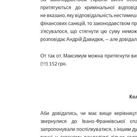
притягуються до кримінальної відпові
не вказано, яку відповідальність нестиме
фінансових санкцій, то законодавством про
з’я­сувалося, що стягнути цю суму немо
розповідає Андрій Давидюк, — але довідал
От так от. Максимум можна притягнути ви
(!!!) 152 грн.
Ко
Аби довідатись, чи має вище керівництв
звернулися до Івано-Франківської є
запропонували поспілкуватися, з іншим дух
винні у скоєному вандалізмі тільки гол