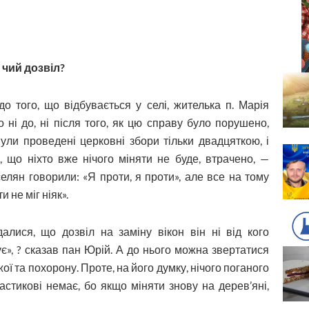
 чий дозвіл?
о того, що відбувається у селі, жителька п. Марія
 ні до, ні після того, як цю справу було порушено,
Були проведені церковні збори тільки двадцяткою, і
 що ніхто вже нічого міняти не буде, втрачено, —
елян говорили: «Я проти, я проти», але все на тому
 не міг ніяк».
лися, що дозвіл на заміну вікон він ні від кого
є», ? сказав пан Юрій. А до нього можна звертатися
ї та похорону. Проте, на його думку, нічого поганого
астикові немає, бо якщо міняти знову на дерев’яні,