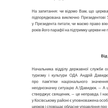
На запитання: чи відомо Вам, що церква
підпорядкована виключно Президентові Ук
у Президента питати, чи маємо право вік
років його парафії на підтримку церкви не п
Від
Начальника відділу державної служби о
туризму і культури ОДА Андрій Давидю
про пам’ятки національного значенн
неоднозначну ситуацію А.?Да­видюк. — А щ
стверджує священик, — це неправда. І нас
у Косівському районі є уповноважена особ
церков і сповіщає обласне управління про в