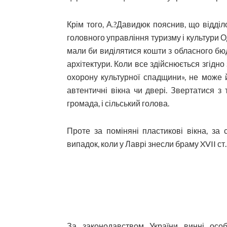
Крім того, А.?Давидюк пояснив, що відд
головного управління туризму і культури О
мали би виділятися кошти з обласного бюд
архітектури. Коли все здійснюється згідн
охорону культурної спадщини», не може й
автентичні вікна чи двері. Звертатися 
громада, і сільський голова.
Проте за поміняні пластикові вікна, за
випадок, коли у Лаврі знесли браму XVII ст
За законодавством України винні осо