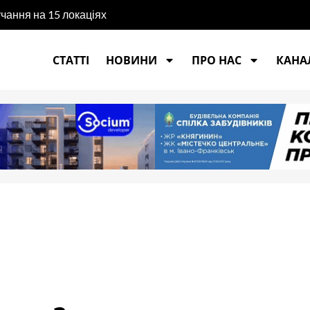
учання на 15 локаціях
СТАТТІ
НОВИНИ
ПРО НАС
КАНАЛ