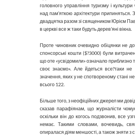
головного управління туризму і культур
над пам’яткою архітектури припиняться.
двадцятка разом зі священиком Юрієм Пав
в церкві все ж таки будуть дерев’яні вікна.
Проте чиновник очевидно обіцянки не до
спонсорські кошти ($?3000) були витрачен
що оте «усвідомили» означало приблизно так
своє знаємо». Але йдеться все?таки не 
значення, яких у не спотвореному стані не
всього 122.
Більше того, з неофіційних джерел ми дові
сказав парафіянам, що журналісти чомус
оскільки він до когось подзвонив, все уз
немає. Такими словами, вочевидь, свя
опиралася діям меншості, а також зняти з 