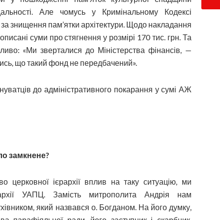
дальності. Але чомусь у Кримінальному Кодексі
ш за знищення пам’ятки архітектури. Щодо накладання
писані суми про стягнення у розмірі 170 тис. грн. Та
жливо: «Ми зверталися до Міністерства фінансів, —
ись, що такий фонд не передбачений».
нуватців до адміністративного покарання у сумі АЖ
ло замкнене?
о церковної ієрархії вплив на таку ситуацію, ми
пархії УАПЦ. Замість митрополита Андрія нам
івником, який назвався о. Бог­даном. На його думку,
ова парафіяльної ради, його заступник і скарбник,