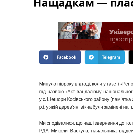
Нащадкам — пла
Facebook
Telegram
Минуло півроку відтоді, коли у газеті «Реп
під назвою «Акт вандалізму національно
у с. Шешори Косівського району (пам’ятка
р.), у якій дерев’яні вікна були замінені на 
Ми сподівалися, що наші звернення до гол
РДА Миколи Васкула, начальника відділ