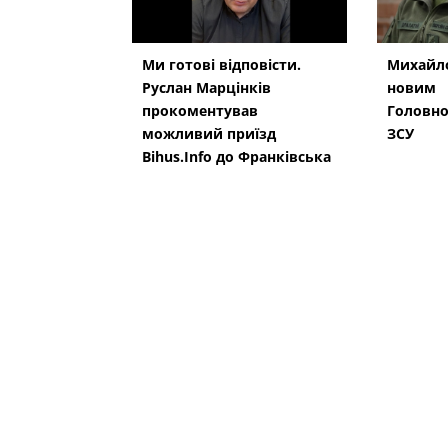
Ми готові відповісти.
Михайло
Руслан Марцінків
новим
прокоментував
Головн
можливий приїзд
ЗСУ
Bihus.Info до Франківська