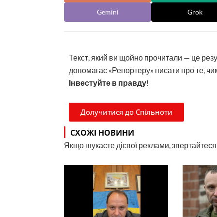
Gemini
Grok
Текст, який ви щойно прочитали — це рез
допомагає «Репортеру» писати про те, чим
Інвестуйте в правду!
Долучитися до Спільноти
СХОЖІ НОВИНИ
Якщо шукаєте дієвої реклами, звертайтеся н