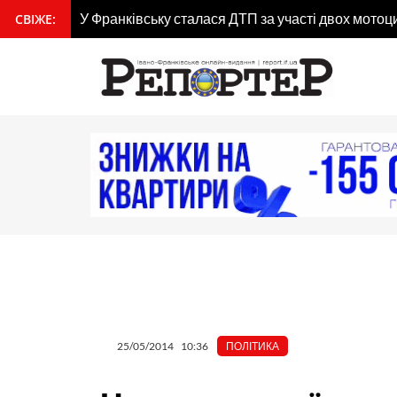
Перейти
гдана
У Франківську сталася ДТП за участі двох мотоц
СВІЖЕ:
вмісту
до
вмісту
25/05/2014
10:36
ПОЛІТИКА