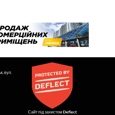
к, вул.
Сайт під захистом
Deflect