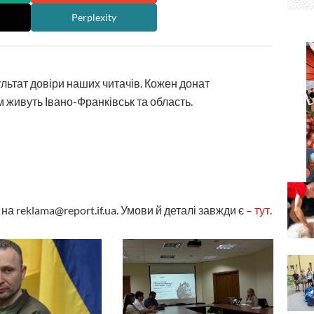
Perplexity
ультат довіри наших читачів. Кожен донат
 живуть Івано-Франківськ та область.
а reklama@report.if.ua. Умови й деталі завжди є –
тут
.