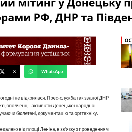
ий мітинг у Донецьку 
рами РФ, ДНР та Півден
ОС
X
WhatsApp
ьогодні не відкрилася. Прес-служба так званої ДНР
риті, ополченці і активісти Донецької народної
учаючи бюлетені, документацію та оргтехніку.
далеко від площі Леніна, в зв’язку з проведенням