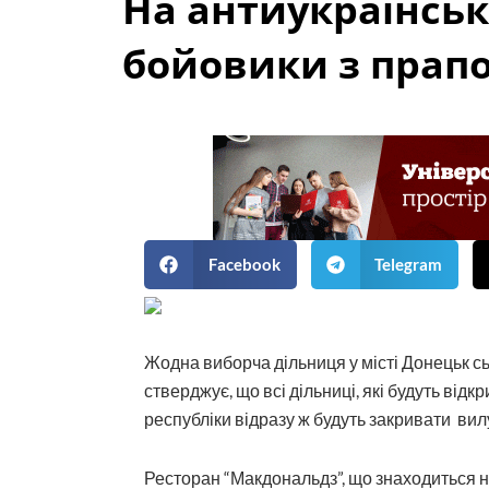
На антиукраїнськ
бойовики з прапо
Facebook
Telegram
Жодна виборча дільниця у місті Донецьк с
стверджує, що всі дільниці, які будуть відк
республіки відразу ж будуть закривати вил
Ресторан “Макдональдз”, що знаходиться не