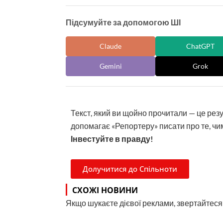
Підсумуйте за допомогою ШІ
Claude
ChatGPT
Gemini
Grok
Текст, який ви щойно прочитали — це рез
допомагає «Репортеру» писати про те, чим
Інвестуйте в правду!
Долучитися до Спільноти
СХОЖІ НОВИНИ
Якщо шукаєте дієвої реклами, звертайтеся н