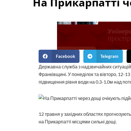
На Прикарпатті ч
Facebook
Telegram
Державна служба з надзвичайних ситуаці
Франківщині. У понеділок та вівторо, 12-13
підвищення рівня води на 0.3-1.0м над по
12 травня у західних областях прогнозують 
на Прикарпатті місцями сильні дощі.