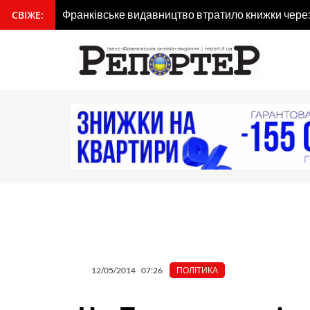
Перейти
Франківське видавництво втратило книжки через 
СВІЖЕ:
вмісту
до
вмісту
12/05/2014
07:26
ПОЛІТИКА