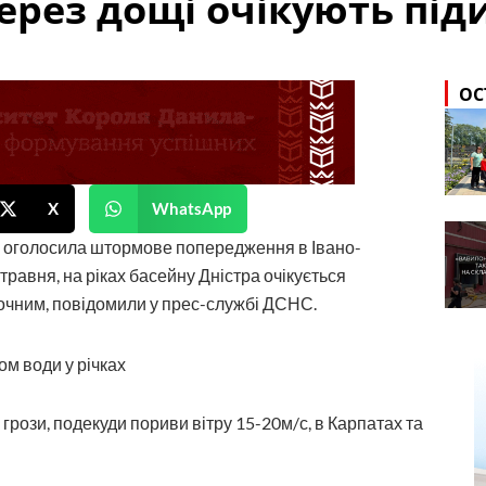
ерез дощі очікують під
ОС
X
WhatsApp
й оголосила штормове попередження в Івано-
 травня, на ріках басейну Дністра очікується
точним, повідомили у прес-службі ДСНС.
грози, подекуди пориви вітру 15-20м/с, в Карпатах та