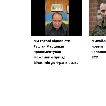
Ми готові відповісти.
Михайло
Руслан Марцінків
новим
прокоментував
Головн
можливий приїзд
ЗСУ
Bihus.Info до Франківська