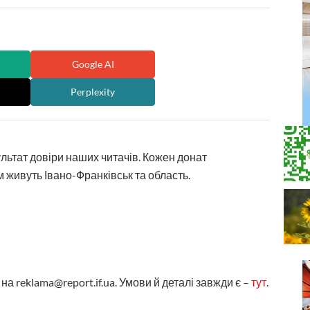
Google AI
Perplexity
ультат довіри наших читачів. Кожен донат
 живуть Івано-Франківськ та область.
а reklama@report.if.ua. Умови й деталі завжди є –
тут
.