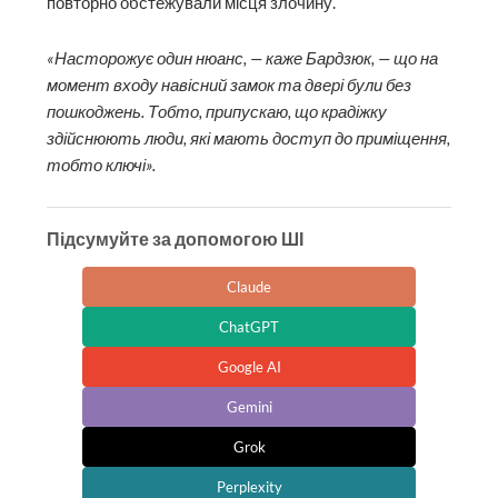
повторно обстежували місця злочину.
«Насторожує один нюанс, — каже Бардзюк, — що на
момент входу навісний замок та двері були без
пошкоджень. Тобто, припускаю, що крадіжку
здійснюють люди, які мають доступ до приміщення,
тобто ключі».
Підсумуйте за допомогою ШІ
Claude
ChatGPT
Google AI
Gemini
Grok
Perplexity