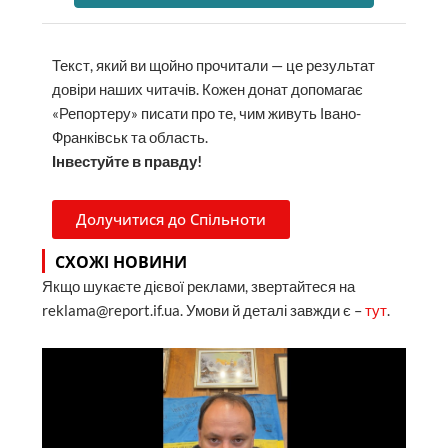
Текст, який ви щойно прочитали — це результат
довіри наших читачів. Кожен донат допомагає
«Репортеру» писати про те, чим живуть Івано-
Франківськ та область.
Інвестуйте в правду!
Долучитися до Спільноти
СХОЖІ НОВИНИ
Якщо шукаєте дієвої реклами, звертайтеся на
reklama@report.if.ua. Умови й деталі завжди є –
тут
.