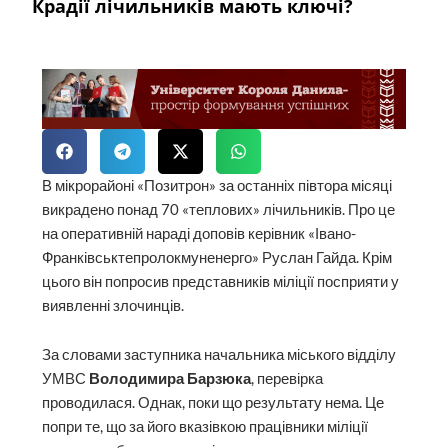
Крадії лічильників мають ключі?
В мікрорайоні «Позитрон» за останніх півтора місяці
викрадено понад 70 «теплових» лічильників. Про це
на оперативній нараді доповів керівник «Івано-
Франківськтепролокмуненерго» Руслан Гайда. Крім
цього він попросив представників міліції посприяти у
виявленні злочинців.
За словами заступника начальника міського відділу
УМВС
Володимира Барзюка
, перевірка
проводилася. Однак, поки що результату нема. Це
попри те, що за його вказівкою працівники міліції