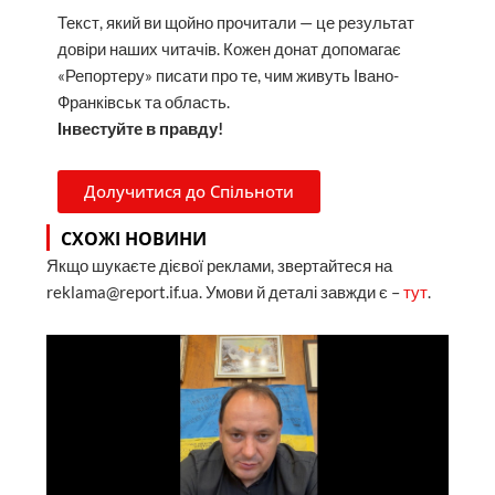
Текст, який ви щойно прочитали — це результат
довіри наших читачів. Кожен донат допомагає
«Репортеру» писати про те, чим живуть Івано-
Франківськ та область.
Інвестуйте в правду!
Долучитися до Спільноти
СХОЖІ НОВИНИ
Якщо шукаєте дієвої реклами, звертайтеся на
reklama@report.if.ua. Умови й деталі завжди є –
тут
.