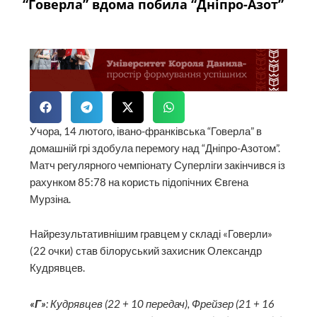
“Говерла” вдома побила “Дніпро-Азот”
Учора, 14 лютого, івано-франківська “Говерла” в
домашній грі здобула перемогу над “Дніпро-Азотом”.
Матч регулярного чемпіонату Суперліги закінчився із
рахунком 85:78 на користь підопічних Євгена
Мурзіна.
Найрезультативнішим гравцем у складі «Говерли»
(22 очки) став білоруський захисник Олександр
Кудрявцев.
«Г»
: Кудрявцев (22 + 10 передач), Фрейзер (21 + 16