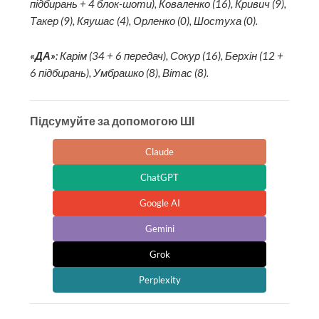
підбирань + 4 блок-шоти), Коваленко (16), Кривич (9),
Такер (9), Кяушас (4), Орленко (0), Шостуха (0).
«ДА»
: Карім (34 + 6 передач), Сокур (16), Берхін (12 +
6 підбирань), Умбрашко (8), Вітас (8).
Підсумуйте за допомогою ШІ
Claude
ChatGPT
Google AI
Gemini
Grok
Perplexity