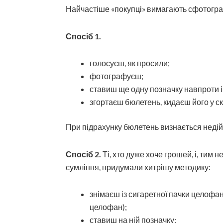
Найчастіше «покупці» вимагають сфотогра
Спосіб 1.
голосуєш, як просили;
фотографуєш;
ставиш ще одну позначку навпроти 
згортаєш бюлетень, кидаєш його у ск
При підрахунку бюлетень визнається неді
Спосіб 2.
Ті, хто дуже хоче грошей, і, тим 
сумління, придумали хитрішу методику:
знімаєш із сигаретної пачки целофан
целофан);
ставиш на ній позначку;