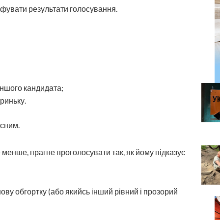
фувати результати голосування.
іншого кандидата;
риньку.
йсним.
не менше, прагне проголосувати так, як йому підказує
ову обгортку (або якийсь інший рівний і прозорий