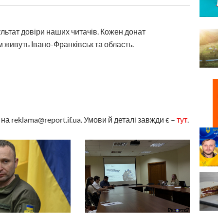
ультат довіри наших читачів. Кожен донат
 живуть Івано-Франківськ та область.
а reklama@report.if.ua. Умови й деталі завжди є –
тут
.