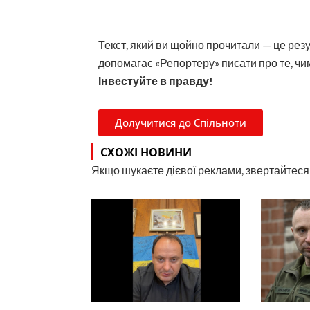
Текст, який ви щойно прочитали — це рез
допомагає «Репортеру» писати про те, чим
Інвестуйте в правду!
Долучитися до Спільноти
СХОЖІ НОВИНИ
Якщо шукаєте дієвої реклами, звертайтеся н