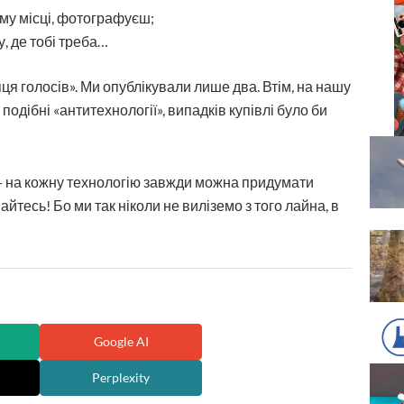
ому місці, фотографуєш;
, де тобі треба…
ця голосів». Ми опублікували лише два. Втім, на нашу
подібні «антитехнології», випадків купівлі було би
 на кожну технологію завжди можна придумати
йтесь! Бо ми так ніколи не виліземо з того лайна, в
Google AI
Perplexity