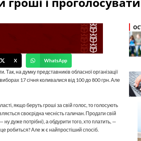
и гроші і проголосуват
ОС
X
WhatsApp
. Так, на думку представників обласної організації
 виборах 17 січня коливалися від 100 до 800 грн. Але
сті, якщо беруть гроші за свій голос, то голосують
являється своєрідна чесність галичан. Продати свій
 ну дуже потрібні), а обдурити того, хто платить, —
 це робиться? Але ж є найпростіший спосіб.