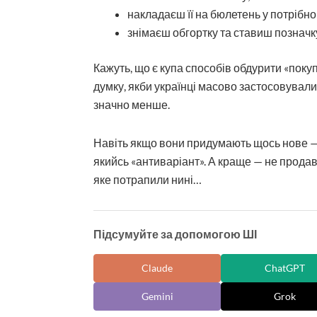
накладаєш її на бюлетень у потрібн
знімаєш обгортку та ставиш позначку
Кажуть, що є купа способів обдурити «покуп
думку, якби українці масово застосовували 
значно менше.
Навіть якщо вони придумають щось нове —
якийсь «антиваріант». А краще — не продава
яке потрапили нині…
Підсумуйте за допомогою ШІ
Claude
ChatGPT
Gemini
Grok