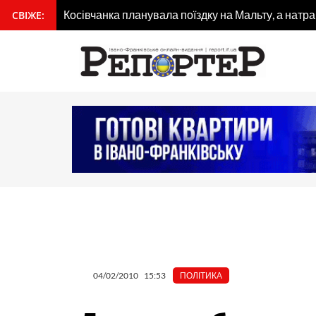
Перейти
Косівчанка планувала поїздку на Мальту, а натр
СВІЖЕ:
вмісту
до
вмісту
04/02/2010
15:53
ПОЛІТИКА