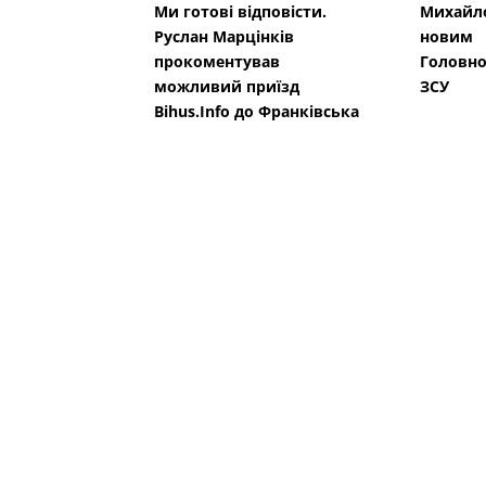
Ми готові відповісти.
Михайло
Руслан Марцінків
новим
прокоментував
Головн
можливий приїзд
ЗСУ
Bihus.Info до Франківська