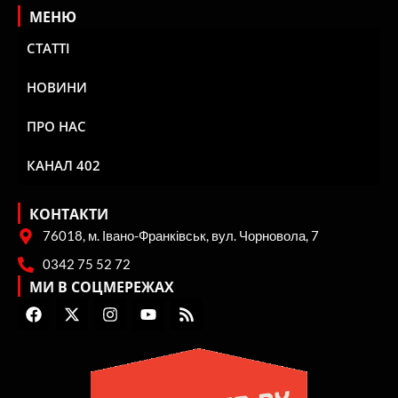
МЕНЮ
СТАТТІ
НОВИНИ
ПРО НАС
КАНАЛ 402
КОНТАКТИ
76018, м. Івано-Франківськ, вул. Чорновола, 7
0342 75 52 72
МИ В СОЦМЕРЕЖАХ
F
X
I
Y
R
a
-
n
o
s
c
t
s
u
s
e
w
t
t
b
i
a
u
o
t
g
b