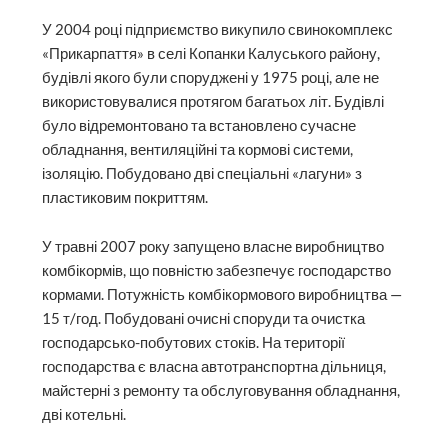
У 2004 році підприємство викупило свинокомплекс
«Прикарпаття» в селі Копанки Калуського району,
будівлі якого були споруджені у 1975 році, але не
використовувалися протягом багатьох літ. Будівлі
було відремонтовано та встановлено сучасне
обладнання, вентиляційні та кормові системи,
ізоляцію. Побудовано дві спеціальні «лагуни» з
пластиковим покриттям.
У травні 2007 року запущено власне виробництво
комбікормів, що повністю забезпечує господарство
кормами. Потужність комбікормового виробництва —
15 т/год. Побудовані очисні споруди та очистка
господарсько-побутових стоків. На території
господарства є власна автотранспортна дільниця,
майстерні з ремонту та обслуговування обладнання,
дві котельні.