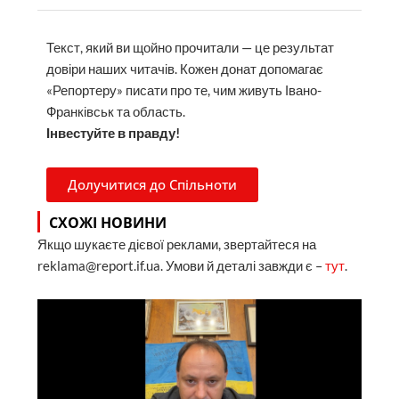
Текст, який ви щойно прочитали — це результат
довіри наших читачів. Кожен донат допомагає
«Репортеру» писати про те, чим живуть Івано-
Франківськ та область.
Інвестуйте в правду!
Долучитися до Спільноти
СХОЖІ НОВИНИ
Якщо шукаєте дієвої реклами, звертайтеся на
reklama@report.if.ua. Умови й деталі завжди є –
тут
.