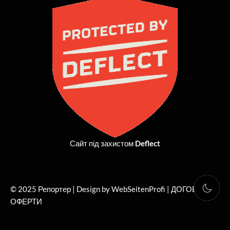
b
i
a
u
o
t
g
b
o
t
r
e
k
e
a
r
m
Сайт під захистом
Deflect
© 2025 Репортер | Design by WebSeitenProfi |
ДОГОВІР
ОФЕРТИ