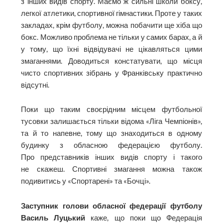
з інших видів спорту. Маємо ж сильні школи боксу,
легкої атлетики, спортивної гімнастики. Проте у таких
закладах, крім футболу, можна побачити ще хіба що
бокс. Можливо проблема не тільки у самих барах, а й
у тому, що їхні відвідувачі не цікавляться цими
змаганнями. Доводиться констатувати, що місця
чисто спортивних зібрань у Франківську практично
відсутні.
Поки що таким своєрідним місцем футбольної
тусовки залишається тільки відома «Ліга Чемпіонів»,
та й то напевне, тому що знаходиться в одному
будинку з обласною федерацією футболу.
Про представників інших видів спорту і такого
не скажеш. Спортивні змагання можна також
подивитись у «Спортарені» та «Бочці».
Заступник голови обласної федерації футболу
Василь Луцький
каже, що поки що Федерація