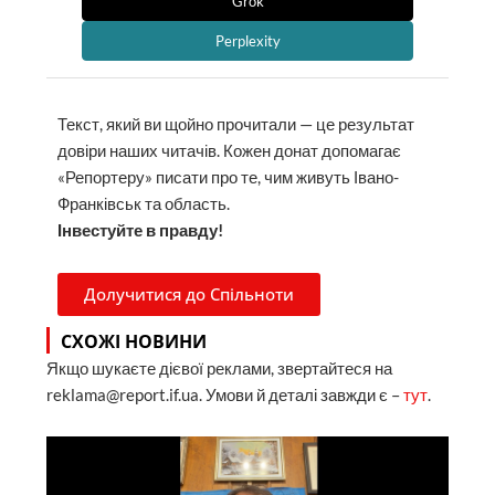
Grok
Perplexity
Текст, який ви щойно прочитали — це результат
довіри наших читачів. Кожен донат допомагає
«Репортеру» писати про те, чим живуть Івано-
Франківськ та область.
Інвестуйте в правду!
Долучитися до Спільноти
СХОЖІ НОВИНИ
Якщо шукаєте дієвої реклами, звертайтеся на
reklama@report.if.ua. Умови й деталі завжди є –
тут
.