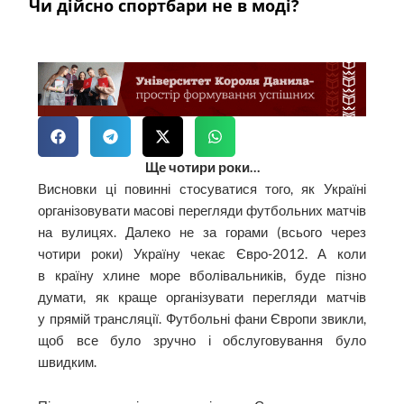
Чи дійсно спортбари не в моді?
Ще чотири роки…
Висновки ці повинні стосуватися того, як Україні
організовувати масові перегляди футбольних матчів
на вулицях. Далеко не за горами (всього через
чотири роки) Україну чекає Євро-2012. А коли
в країну хлине море вболівальників, буде пізно
думати, як краще організувати перегляди матчів
у прямій трансляції. Футбольні фани Європи звикли,
щоб все було зручно і обслуговування було
швидким.