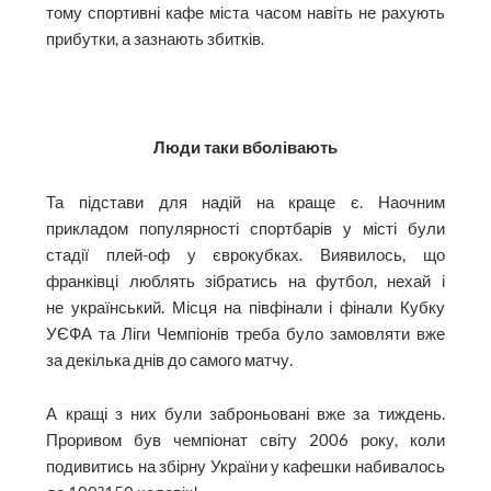
тому спортивні кафе міста часом навіть не рахують
прибутки, а зазнають збитків.
Люди таки вболівають
Та підстави для надій на краще є. Наочним
прикладом популярності спортбарів у місті були
стадії плей-оф у єврокубках. Виявилось, що
франківці люблять зібратись на футбол, нехай і
не український. Місця на півфінали і фінали Кубку
УЄФА та Ліги Чемпіонів треба було замовляти вже
за декілька днів до самого матчу.
А кращі з них були заброньовані вже за тиждень.
Проривом був чемпіонат світу 2006 року, коли
подивитись на збірну України у кафешки набивалось