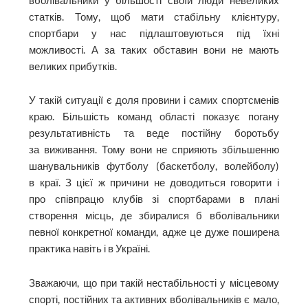
вболівальники у більшості своїй люди невеликих
статків. Тому, щоб мати стабільну клієнтуру,
спортбари у нас підлаштовуються під їхні
можливості. А за таких обставин вони не мають
великих прибутків.
У такій ситуації є доля провини і самих спортсменів
краю. Більшість команд області показує погану
результативність та веде постійну боротьбу
за виживання. Тому вони не сприяють збільшенню
шанувальників футболу (баскетболу, волейболу)
в краї. З цієї ж причини не доводиться говорити і
про співпрацю клубів зі спортбарами в плані
створення місць, де збиралися б вболівальники
певної конкретної команди, адже це дуже поширена
практика навіть і в Україні.
Зважаючи, що при такій нестабільності у місцевому
спорті, постійних та активних вболівальників є мало,