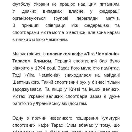
футболу України не працює над цим питанням.
У деяких випадках власне у федерації
організовуються групові перегляди матчів.
В принципі співпраця між федерацією та
спортбарами міста могла б вестись, але вона наразі
є тільки з «Лігою Чемпіонів».
Ми зустрілись із
власником кафе «Ліга Чемпіонів»
Тарасом Климом
. Перший спортивний бар було
відкрито у 1994 році. Зараз його мало хто пам’ятає.
Тоді «Ліга Чемпіонів» знаходилася на майдані
Шептицького. Такий спортивний рух у бізнесі тільки
зароджувався. Та якщо у Києві та інших великих
містах України великих спортбарів зараз є дуже
багато, то у Франківську віз і досі там.
Одну з причин невеликого поширення культури
спортивних кафе Тарас Клим вбачає у тому, що