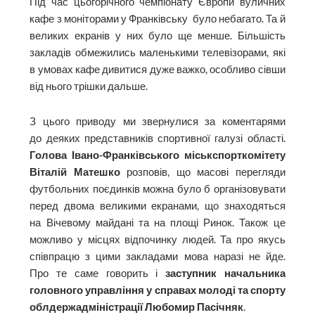
Під час цьогорічного чемпіонату Європи вуличних
кафе з моніторами у Франківську було небагато. Та й
великих екранів у них було ще менше. Більшість
закладів обмежились маленькими телевізорами, які
в умовах кафе дивитися дуже важко, особливо сівши
від нього трішки дальше.
З цього приводу ми звернулися за коментарями
до деяких представників спортивної галузі області.
Голова Івано-Франківського міськспорткомітету
Віталій Матешко
розповів, що масові перегляди
футбольних поєдинків можна було б організовувати
перед двома великими екранами, що знаходяться
на Вічевому майдані та на площі Ринок. Також це
можливо у місцях відпочинку людей. Та про якусь
співпрацю з цими закладами мова наразі не йде.
Про те саме говорить і
заступник начальника
головного управління у справах молоді та спорту
облдержадміністрації Любомир Пасічняк
.