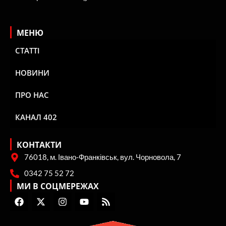
МЕНЮ
СТАТТІ
НОВИНИ
ПРО НАС
КАНАЛ 402
КОНТАКТИ
76018, м. Івано-Франківськ, вул. Чорновола, 7
0342 75 52 72
МИ В СОЦМЕРЕЖАХ
F
X
I
Y
R
a
-
n
o
s
c
t
s
u
s
e
w
t
t