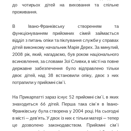
до чотирьох дітей на виховання та спільне
проживання.
В Івано-Франківську створенням та
функціонуванням прийомних сімей займається
відділ з питань опіки та піклування служби у справах
дітей виконкому начальник Марія Дерех. За минулий,
2008 рік, який, нагадаємо, був роком національного
всиновлення, за словами Зої Сливки, в місті на повне
державне забезпечення було відправлено тільки
двоє дітей, над 38 встановили опіку, двоє з них
потрапили у прийомні сім`ї.
На Прикарпатті зараз існує 52 прийомні сім`ї, в яких
знаходиться 66 дітей. Перша така сім`я в Івано-
Франківську була створена у 2004 році. На сьогодні
в місті — дев’ять. У двох із них є тільки матері — тепер
це дозволено законодавством. Прийомні сім`ї