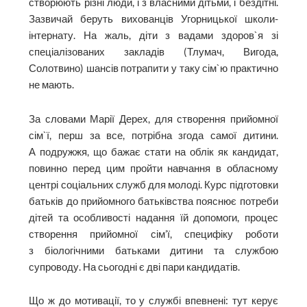
створюють різні люди, і з власними дітьми, і бездітні.
Зазвичай беруть вихованців Угорницької школи-
інтернату. На жаль, діти з вадами здоров`я зі
спеціалізованих закладів (Тлумач, Вигода,
Солотвино) шансів потрапити у таку сім`ю практично
не мають.
За словами Марії Дерех, для створення прийомної
сім`ї, перш за все, потрібна згода самої дитини.
А подружжя, що бажає стати на облік як кандидат,
повинно перед цим пройти навчання в обласному
центрі соціальних служб для молоді. Курс підготовки
батьків до прийомного батьківства пояснює потреби
дітей та особливості надання їй допомоги, процес
створення прийомної сім’ї, специфіку роботи
з біологічними батьками дитини та службою
супроводу. На сьогодні є дві пари кандидатів.
Що ж до мотивації, то у службі впевнені: тут керує