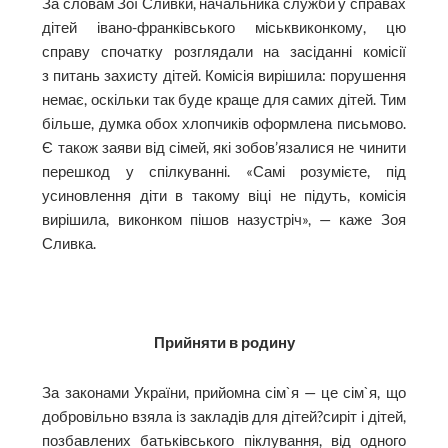
За словам Зої Сливки, начальника служби у справах
дітей івано-франківського міськвиконкому, цю
справу спочатку розглядали на засіданні комісії
з питань захисту дітей. Комісія вирішила: порушення
немає, оскільки так буде краще для самих дітей. Тим
більше, думка обох хлопчиків оформлена письмово.
Є також заяви від сімей, які зобов’язалися не чинити
перешкод у спілкуванні. «Самі розумієте, під
усиновлення діти в такому віці не підуть, комісія
вирішила, виконком пішов назустріч», — каже Зоя
Сливка.
Прийняти в родину
За законами України, прийомна сім`я — це сім`я, що
добровільно взяла із закладів для дітей?сиріт і дітей,
позбавлених батьківського піклування, від одного