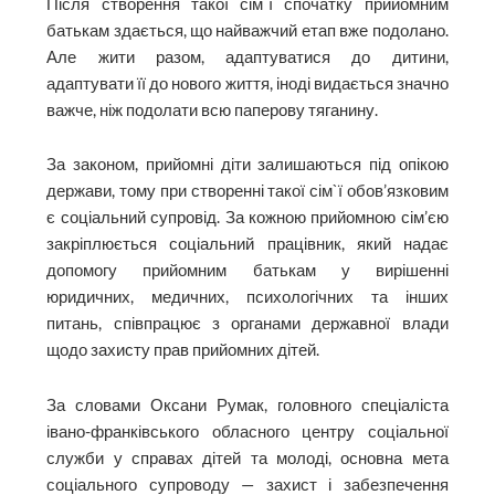
Після створення такої сім`ї спочатку прийомним
батькам здається, що найважчий етап вже подолано.
Але жити разом, адаптуватися до дитини,
адаптувати її до нового життя, іноді видається значно
важче, ніж подолати всю паперову тяганину.
За законом, прийомні діти залишаються під опікою
держави, тому при створенні такої сім`ї обов’язковим
є соціальний супровід. За кожною прийомною сім’єю
закріплюється соціальний працівник, який надає
допомогу прийомним батькам у вирішенні
юридичних, медичних, психологічних та інших
питань, співпрацює з органами державної влади
щодо захисту прав прийомних дітей.
За словами Оксани Румак, головного спеціаліста
івано-франківського обласного центру соціальної
служби у справах дітей та молоді, основна мета
соціального супроводу — захист і забезпечення