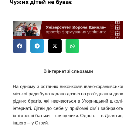
Чужих дітей не буває
В інтернат зі сльозами
На одному з останніх викон­комів івано-франківської
міської ради було надано дозвіл на роз’єднання двох
рідних братів, які навчаються в Угорницький школі-
інтернаті. Дітей до себе у прийомні сім`ї забирають
їхні хресні батьки — священики. Одного — в Делятин,
іншого — у Стрий.