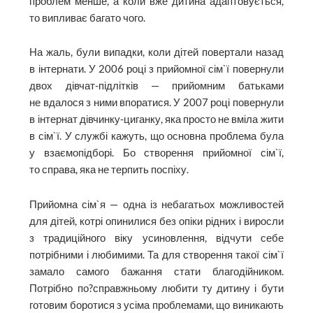
проблем менше, а коли вже дитина адаптовується,
то випливає багато чого.
На жаль, були випадки, коли дітей повертали назад
в інтернати. У 2006 році з прийомної сім`ї повернули
двох дівчат-підлітків — прийомним батьками
не вдалося з ними впоратися. У 2007 році повернули
в інтернат дівчинку-циганку, яка просто не вміла жити
в сім`ї. У службі кажуть, що основна проблема була
у взаємопідборі. Бо створення прийомної сім`ї,
то справа, яка не терпить поспіху.
Прийомна сім`я — одна із небагатьох можливостей
для дітей, котрі опинилися без опіки рідних і виросли
з традиційного віку усиновлення, відчути себе
потрібними і любимими. Та для створення такої сім`ї
замало самого бажання стати благодійником.
Потрібно по?справжньому любити ту дитину і бути
готовим боротися з усіма проблемами, що виникають