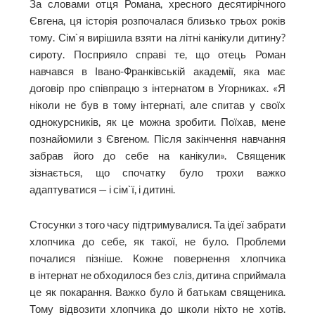
За словами отця Романа, хресного десятирічного
Євгена, ця історія розпочалася близько трьох років
тому. Сім`я вирішила взяти на літні канікули дитину?
сироту. Посприяло справі те, що отець Роман
навчався в Івано-Франківській академії, яка має
договір про співпрацю з інтернатом в Угорниках. «Я
ніколи не був в тому інтернаті, але спитав у своїх
однокурсників, як це можна зробити. Поїхав, мене
познайомили з Євгеном. Після закінчення навчання
забрав його до себе на канікули». Священик
зізнається, що спочатку було трохи важко
адаптуватися — і сім`ї, і дитині.
Стосунки з того часу підтримувалися. Та ідеї забрати
хлопчика до себе, як такої, не було. Проблеми
почалися пізніше. Кожне повернення хлопчика
в інтернат не обходилося без сліз, дитина сприймала
це як покарання. Важко було й батькам священика.
Тому відвозити хлопчика до школи ніхто не хотів.