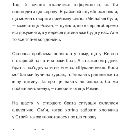
Тоді й почали цікавитися інформацією, як би
налагодити цю справу. В районній службі розповіли,
що можна створити прийомну сім`ю. «Ми наївні були,
— каже отець Роман, — думали, що в серпні зберемо
всі документи, а у вересні дитина вже буде у нас. Але
то все тягнеться донині».
Основна проблема полягала у тому, що у Євгена
є старший на чотири роки брат. А за законом рідних
братів роз’єднувати не можна. «Шукали вихід. Коли
мої батьки були на курсах, то їм навіть радили взяти
іншу дитину. Та про це навіть не йшлося, бо ми
пообіцяли Євгену», — говорить отець Роман.
На щастя, у старшого брата ситуація склалася
аналогічно. Сім`я, котра хотіла забрати хлопчика
у Стрий, також клопоталася про цю справу.