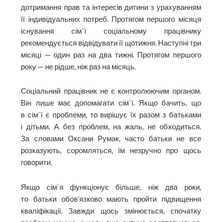
дотримання прав та інтересів дитини з урахуванням
її індивідуальних потреб. Протягом першого місяця
існування сім`ї соціальному працівнику
рекомендується відвідувати її щотижня. Наступні три
місяці — один раз на два тижні. Протягом першого
року — не рідше, ніж раз на місяць.
Соціальний працівник не є контролюючим органом.
Він лише має допомагати сім`ї. Якщо бачить, що
в сім`ї є проблеми, то вирішує їх разом з батьками
і дітьми. А без проблем, на жаль, не обходиться.
За словами Оксани Румак, часто батьки не все
розказують, соромляться, їм незручно про щось
говорити.
Якщо сім`я функціонує більше, ніж два роки,
то батьки обов’язково мають пройти підвищення
кваліфікації. Завжди щось змінюється, спочатку