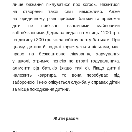
лише бажання піклуватися про когось. Нажитися
на створенні такої сім`ї неможливо. Адже
на юридичному рівні прийомні батьки та прийомні
діти не пов’язані взаємними майновими
зобов’язаннями. Держава видає на місяць 1200 грн.
на дитину і 300 грн. як заробітну плату батькам. При
цьому дитина й надалі користується пільгами, має
право на безкоштовне лікування, харчування
у школі, отримує пенсію по втраті годувальника,
аліменти від батьків (якщо такі є). Якщо дитині
належить квартира, то вона перебуває під
забороною, і нею опікується служба у справах дітей
за місце походження дитини.
Жити разом