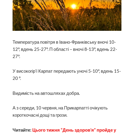
Температура повітря в Івано-Франківську вночі 10-
12°, вдень 25-27°. П області – вночі 8-13°, вдень 22-
27°.
У високогір’ї Карпат передають уночі 5-10°, вдень 15-
20 °.
Видимість на автошляхах добра.
А з середи, 10 червня, на Прикарпатті очікують
короткочасні дощі та грози.
Читайте:
Цього тижня “День здоров’я” пройде у