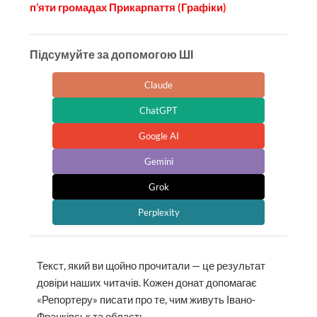
п’яти громадах Прикарпаття (Графіки)
Підсумуйте за допомогою ШІ
Claude
ChatGPT
Google AI
Gemini
Grok
Perplexity
Текст, який ви щойно прочитали — це результат
довіри наших читачів. Кожен донат допомагає
«Репортеру» писати про те, чим живуть Івано-
Франківськ та область.