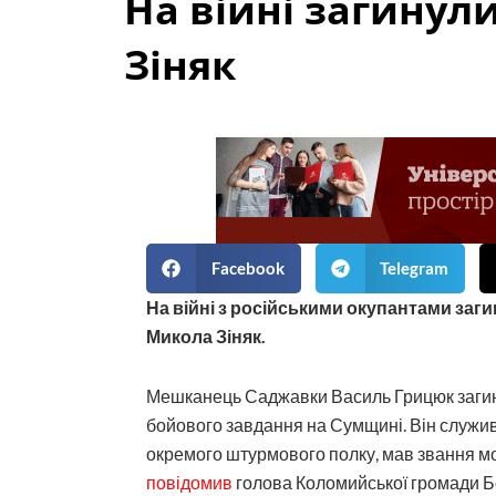
На війні загинул
Зіняк
Facebook
Telegram
На війні з російськими окупантами заг
Микола Зіняк.
Мешканець Саджавки Василь Грицюк загину
бойового завдання на Сумщині. Він служ
окремого штурмового полку, мав звання м
повідомив
голова Коломийської громади Б