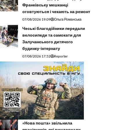
Франківську мешканці
оговтуються і чекають на ремонт
07/08/2026 19:09
Ольга Романська
Чеські благодійники передали
велосипеди та самокати для
Залучанського дитячого
будинку-інтернату
07/08/2026 17:52
Reporter
«Нова пошта» звільнила
працівників, які виштовхали