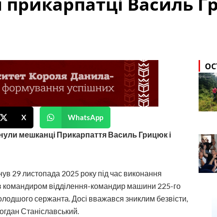
и прикарпатці Василь Г
ОС
X
WhatsApp
инули мешканці Прикарпаття Василь Грицюк і
в 29 листопада 2025 року під час виконання
ив командиром відділення-командир машини 225-го
олодшого сержанта. Досі вважався зниклим безвісти,
огдан Станіславський.