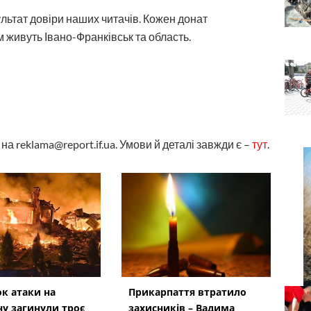
ультат довіри наших читачів. Кожен донат
 живуть Івано-Франківськ та область.
а reklama@report.if.ua. Умови й деталі завжди є –
тут
.
ок атаки на
Прикарпаття втратило
у загинули троє
захисників – Вадима