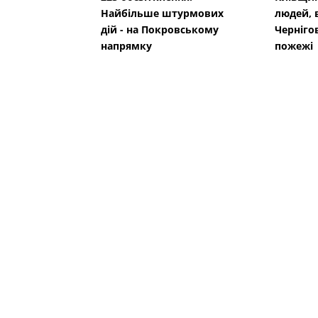
Найбільше штурмових
людей, в
дій - на Покровському
Черніго
напрямку
пожежі