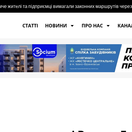
че житeлі та підприємці вимагали законних маршрутів чере
СТАТТІ
НОВИНИ
ПРО НАС
КАНАЛ