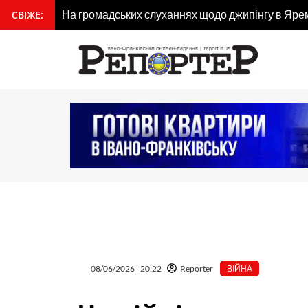
Перейти
На громадських слуханнях щодо джипінгу в Ярем
СВІЖЕ:
вмісту
до
вмісту
08/06/2026
20:22
Reporter
ВІЙНА