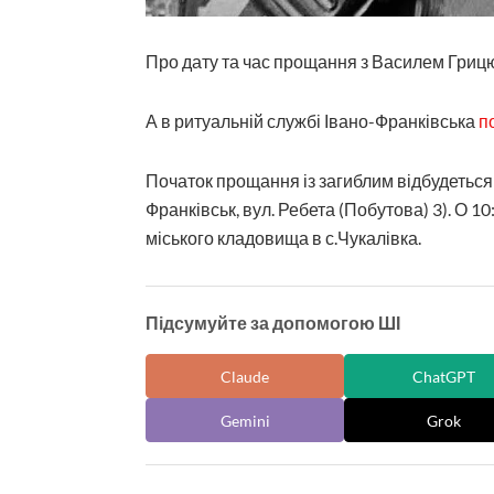
Про дату та час прощання з Василем Гриц
А в ритуальній службі Івано-Франківська
п
Початок прощання із загиблим відбудеться 1
Франківськ, вул. Ребета (Побутова) 3). О 1
міського кладовища в с.Чукалівка.
Підсумуйте за допомогою ШІ
Claude
ChatGPT
Gemini
Grok