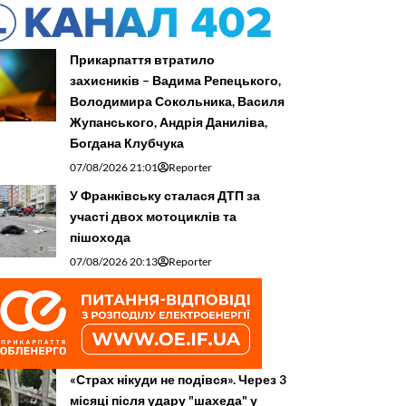
Прикарпаття втратило
захисників – Вадима Репецького,
Володимира Сокольника, Василя
Жупанського, Андрія Даниліва,
Богдана Клубчука
07/08/2026 21:01
Reporter
У Франківську сталася ДТП за
участі двох мотоциклів та
пішохода
07/08/2026 20:13
Reporter
«Страх нікуди не подівся». Через 3
місяці після удару "шахеда" у