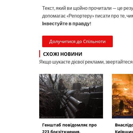
Текст, який ви щойно прочитали — це рез
допомагає «Репортеру» писати про те, чим
Інвестуйте в правду!
Долучитися до Спільноти
СХОЖІ НОВИНИ
Якщо шукаєте дієвої реклами, звертайтеся н
Генштаб повідомляє про
Внаслід
223 боєзіткнення.
Київщин