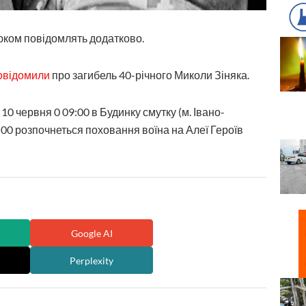
юком повідомлять додатково.
овідомили
про загибель 40-річного Миколи Зіняка.
0 червня 0 09:00 в Будинку смутку (м. Івано-
0:00 розпочнеться поховання воїна на Алеї Героїв
Google AI
Perplexity