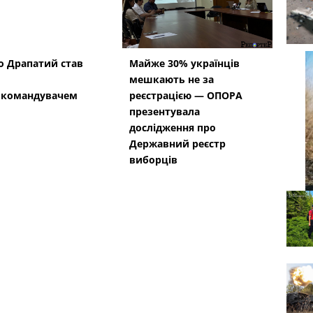
 Драпатий став
Майже 30% українців
мешкають не за
окомандувачем
реєстрацією — ОПОРА
презентувала
дослідження про
Державний реєстр
виборців