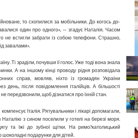
уйноване, то схопилися за мобільники. До когось до­
навалися один про одного», — згадує Наталія. Часом
о не встигли забрати із собою телефони. Страшно,
ід завалами».
ну. Ті зраділи, почувши її голос. Уже тоді вона знала
вчинки. А на іншому кінці проводу рідня розповідала
онних справ, мовляв, ніхто із громадян України
з день, після повідомлення італійців. А більшості
і не передзвонили, щоб дізнатися про їхній стан.
компенсує Італія. Рятувальники і лікарі допомагали,
 Наталію з сином поселили у готелі на березі моря.
гу та їжі до зубної щітки. На римо?католицький
 шоколадні подарунки для дітей.