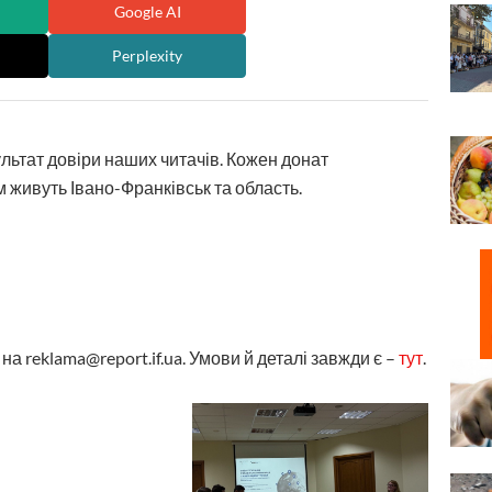
Google AI
Perplexity
ультат довіри наших читачів. Кожен донат
 живуть Івано-Франківськ та область.
а reklama@report.if.ua. Умови й деталі завжди є –
тут
.