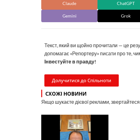
Claude
ChatGPT
Gemini
Grok
Текст, який ви щойно прочитали — це рез
допомагає «Репортеру» писати про те, чим
Інвестуйте в правду!
Долучитися до Спільноти
СХОЖІ НОВИНИ
Якщо шукаєте дієвої реклами, звертайтеся н