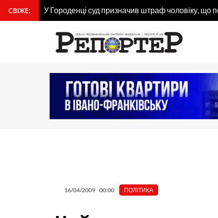
Перейти
У Городенці суд призначив штраф чоловіку, що 
СВІЖЕ:
вмісту
до
вмісту
16/04/2009
00:00
ПОЛІТИКА