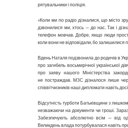
рятувальники і поліція.
«Коли ми по радіо дізналися, що місто зр
дзвонилися ми, хтось — до нас. Так і діз
телефон мовчав. Добре, якщо люди прост
коли вони не відповідали, бо залишилися п
Вдень Наталя подзвонила до родичів в Украї
про загибель восьмирічної української ді
про заяву нашого Міністерства закорд
не постраждав. МЗС дізналося лише чере
співвітчизників наші дип­ломати навіть дос
Відсутність турботи Батьківщини з лишком 
незважаючи на документи чи гроші. Зараз
Забезпечують абсолютно всім — від одя
Великдень влада потурбувалася навіть про