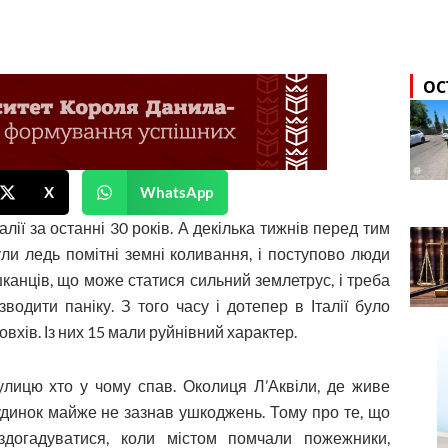
ОС
X
WhatsApp
лії за останні 30 років. А декілька тижнів перед тим
ули ледь помітні земні коливання, і поступово люди
канців, що може статися сильний землетрус, і треба
водити паніку. З того часу і дотепер в Італії було
вхів. Із них 15 мали руйнівний характер.
улицю хто у чому спав. Околиця Л’Аквіли, де живе
удинок майже не зазнав ушкоджень. Тому про те, що
здогадуватися, коли містом помчали пожежники,