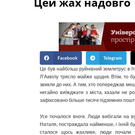
Цей жах надовго
Facebook
Telegram
Це був найбільш руйнівний землетрус в Іта
Л’Аквілу трясло майже щодня. Втім, то б
звикли до них. А тим, хто попереджав меш
негайно виїжджати з міста, казали не роз
зафіксовано більше тисячі підземних пошто
Усе почалося вночі. Люди вибігали на в
Наталя, постраждала найменше, і їхній б
сталося щось жах­ливе, люди почали 