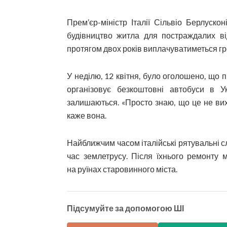
Прем’єр-міністр Італії Сільвіо Берлуск
будівництво житла для постраждалих від
протягом двох років виплачуватиметься г
У неділю, 12 квітня, було оголошено, що п
організовує безкоштовні автобуси в 
залишаються. «Просто знаю, що це не вих
каже вона.
Найближчим часом італійські рятувальні сл
час землетрусу. Після їхнього ремонту 
на руїнах старовинного міста.
Підсумуйте за допомогою ШІ