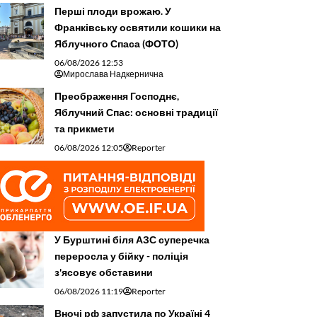
Перші плоди врожаю. У
Франківську освятили кошики на
Яблучного Спаса (ФОТО)
06/08/2026 12:53
Мирослава Надкернична
Преображення Господнє,
Яблучний Спас: основні традиції
та прикмети
06/08/2026 12:05
Reporter
У Бурштині біля АЗС суперечка
переросла у бійку - поліція
з'ясовує обставини
06/08/2026 11:19
Reporter
Вночі рф запустила по Україні 4