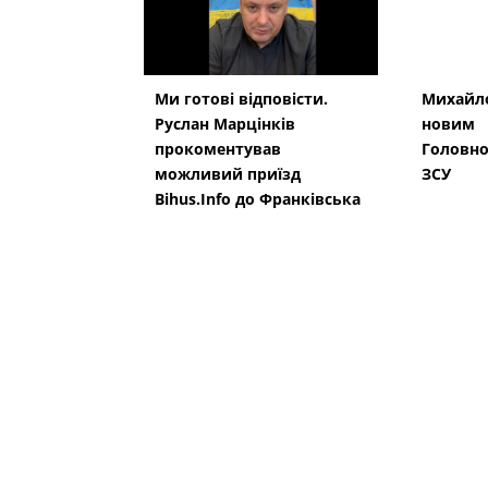
Ми готові відповісти.
Михайло
Руслан Марцінків
новим
прокоментував
Головн
можливий приїзд
ЗСУ
Bihus.Info до Франківська