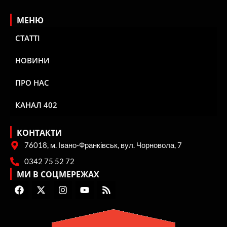
МЕНЮ
СТАТТІ
НОВИНИ
ПРО НАС
КАНАЛ 402
КОНТАКТИ
76018, м. Івано-Франківськ, вул. Чорновола, 7
0342 75 52 72
МИ В СОЦМЕРЕЖАХ
F
X
I
Y
R
a
-
n
o
s
c
t
s
u
s
e
w
t
t
b
i
a
u