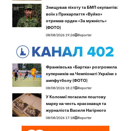
Знищував піхоту та БМП окупантів:
воїн з Прикарпаття «Вуйко»
отримав орден «За мужність»
(ФОТО)
08/08/2026 19:26
Reporter
Франківська «Бартка» розгромила
суперників на Чемпіонаті України з
ампфутболу (ФОТО)
08/08/2026 18:27
Reporter
У Коломиї погасили поштову
марку на честь краєзнавця та
журналіста Василя Нагірного
08/08/2026 17:18
Reporter