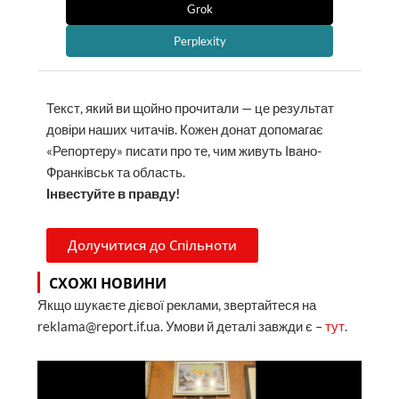
Grok
Perplexity
Текст, який ви щойно прочитали — це результат
довіри наших читачів. Кожен донат допомагає
«Репортеру» писати про те, чим живуть Івано-
Франківськ та область.
Інвестуйте в правду!
Долучитися до Спільноти
СХОЖІ НОВИНИ
Якщо шукаєте дієвої реклами, звертайтеся на
reklama@report.if.ua. Умови й деталі завжди є –
тут
.