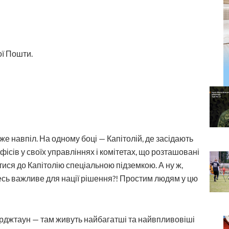
ї Пошти.
е навпіл. На одному боці — Капітолій, де засідають
ісів у своїх управліннях і комітетах, що розташовані
тися до Капітолію спеціальною підземкою. А ну ж,
сь важливе для нації рішення?! Простим людям у цю
орджтаун — там живуть найбагатші та найвпливовіші