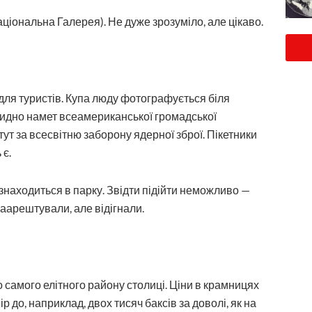
ціональна Галерея). Не дуже зрозуміло, але цікаво.
— для туристів. Купа люду фотографується біля
видно намет всеамериканської громадської
 тут за всесвітню заборону ядерної зброї. Пікетники
 є.
 знаходиться в парку. Звідти підійти неможливо —
заарештували, але відігнали.
о самого елітного району столиці. Ціни в крамницях
ір до, наприклад, двох тисяч баксів за доволі, як на