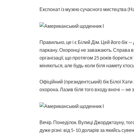
Експонат із музею сучасного мистецтва (На
Правильно, це і є Білий Дім. Цей його бік 
паркану. Охоронці не заважають. Справа 
організації, що протягом 25 років бореться
міняються, але будь-коли біля намету хтось
Офіційний (президентський) бік Білої Хати
охорона. Лазив біля того входу вночі — не 
Вечір. Понеділок. Вулиці Джорджтауну, тог
дуже різні: від 5-10 доларів за якийсь сувен