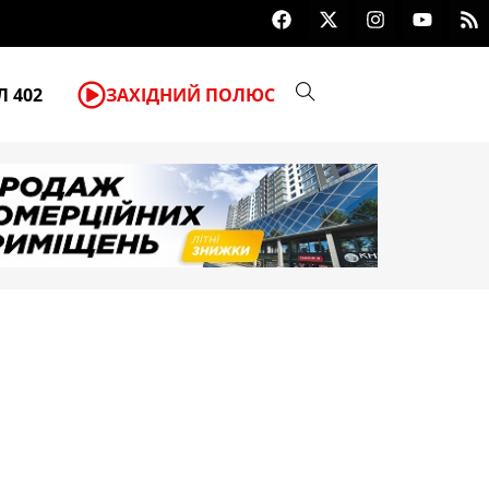
F
X
I
Y
R
Знищував піхоту та БМП окупант
a
-
n
o
s
c
t
s
u
s
e
w
t
t
b
i
a
u
 402
ЗАХІДНИЙ ПОЛЮС
o
t
g
b
o
t
r
e
k
e
a
r
m