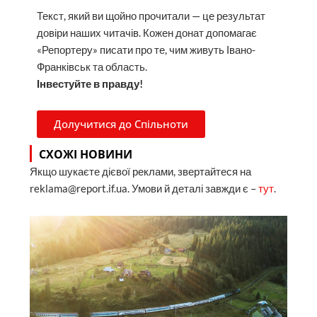
Текст, який ви щойно прочитали — це результат
довіри наших читачів. Кожен донат допомагає
«Репортеру» писати про те, чим живуть Івано-
Франківськ та область.
Інвестуйте в правду!
Долучитися до Спільноти
СХОЖІ НОВИНИ
Якщо шукаєте дієвої реклами, звертайтеся на
reklama@report.if.ua. Умови й деталі завжди є –
тут
.