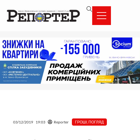
Перейти
вмісту
до
вмісту
03/12/2019
19:03
Reporter
ГРОШІ
,
ПОГЛЯД