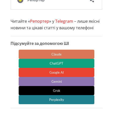
Читайте «
Репортер
» у
Telegram
– лише якісні
новини та цікаві статті у вашому телефоні
Підсумуйте за допомогою ШІ
Claude
ChatGPT
Google AI
Gemini
Grok
Perplexity