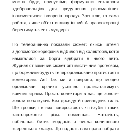
можна буде, припустімо, формувати ескадрони
«добровольців» для придушення різноманітних
інакомислячих і «ворогів народу». Зрештою, та сама
робота, лише об’єкт впливу інший. А правоохоронці
берегтимуть честь мундирів.
По телебаченню показали сюжет: якійсь штемп
з допомогою корєфанів відбився від колекторів, котрі
намагалися за борги відібрати в нього авто.
Журналіст закінчив сюжет оптимістичним прогнозом,
що боржники будуть тепер організовано протистояти
колекторам. Ая! Так ми й повірили, що мощно
організовані крілики успішно протистоятимуть
вовчим зграям. Просто колектори в нас ще зовсім-
зовсім початкуючі. Без досвіду й принагід­них тилів.
Ще трошки, і в них повиростають кігті-зуби і таких
«автопроколів» різко поменшає. Натомість,
побільшає би­тих мордасів з числа колишнього
«середнього класу». Що надасть нам право набрати