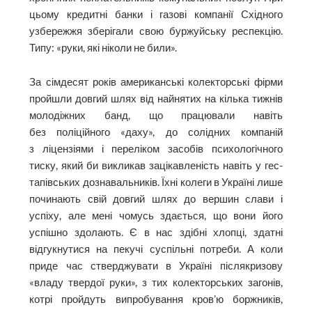
цьому кредитні банки і газові компанії Східного
узбережжя зберігали свою буржуйську респекцію.
Типу: «руки, які ніколи не били».
За сімдесят років американські колекторські фірми
пройшли довгий шлях від найнятих на кілька тижнів
молодіжних банд, що працювали навіть
без поліційного «даху», до солідних компаній
з ліцензіями і переліком засобів психологічного
тиску, який би викликав зацікавленість навіть у гес­
тапівських дознавальників. Їхні колеги в Україні лише
починають свій довгий шлях до вершин слави і
успіху, але мені чомусь здається, що вони його
успішно здолають. Є в нас здібні хлопці, здатні
відгукнутися на пекучі суспільні потреби. А коли
приде час стверджувати в Україні післякризову
«владу твердої руки», з тих колекторських загонів,
котрі пройдуть випробування кров’ю боржників,