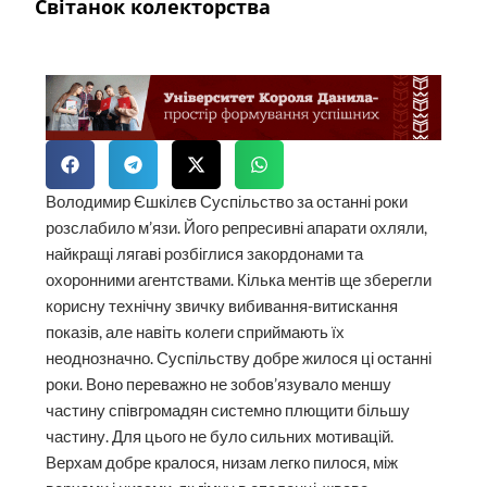
Світанок колекторства
Володимир Єшкілєв Суспільство за останні роки
розслабило м’язи. Його репресивні апарати охляли,
найкращі лягаві розбіглися закордонами та
охоронними агентствами. Кілька ментів ще зберегли
корисну технічну звичку вибивання-витискання
показів, але навіть колеги сприймають їх
неоднозначно. Суспільству добре жилося ці останні
роки. Воно переважно не зобов’язувало меншу
частину співгромадян системно плющити більшу
час­тину. Для цього не було сильних мотивацій.
Верхам добре кралося, низам легко пилося, між