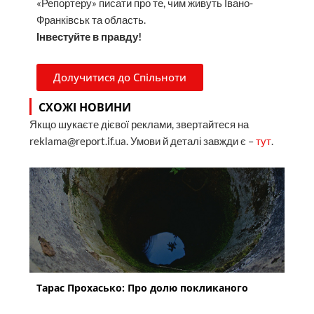
«Репортеру» писати про те, чим живуть Івано-
Франківськ та область.
Інвестуйте в правду!
Долучитися до Спільноти
СХОЖІ НОВИНИ
Якщо шукаєте дієвої реклами, звертайтеся на
reklama@report.if.ua. Умови й деталі завжди є –
тут
.
Тарас Прохасько: Про долю покликаного