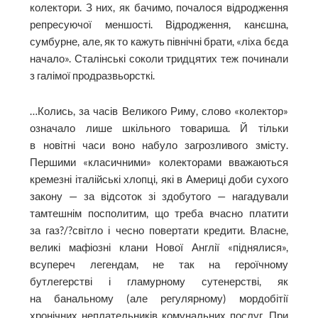
колектори. З них, як бачимо, почалося відродження
репресуючої меншості. Відродження, канєшна,
сумбурне, але, як то кажуть північні брати, «ліха бєда
начало». Сталінські соколи тридцятих теж починали
з галімої продразвьорсткі.
…Колись, за часів Великого Риму, слово «колектор»
означало лише шкільного товариша. Й тільки
в новітні часи воно набуло загрозливого змісту.
Першими «класичними» колекторами вважаються
кремезні італійські хлопці, які в Америці доби сухого
закону — за відсоток зі здобутого — нагадували
тамтешнім посполитим, що треба вчасно платити
за газ?/?світло і чесно повертати кредити. Власне,
великі мафіозні клани Нової Англії «піднялися»,
всупереч легендам, не так на героїчному
бутлегерстві і гламурному сутенерстві, як
на банальному (але регулярному) мордобі­тії
хронічних неплательників комунальних послуг. При