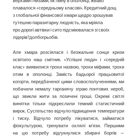
верхами і низами, як гімну в ополонці, жваво
плавалося «середньому класові». Кредитний дощ
з глобальної фінансової хмари щедро зрошував
тутешню паразитарну людність, яка мріяла
про дорогі автівки і сито підсміювалася зі своїх
лідерів?долбогрьобів.
Але хмара розсіялася і безжальне сонце кризи
освітило наш смітник. «Успішні люди» і «середній
клас» виявилися трохи назвою, трохи міфами, трохи
отим в ополонці. Замість бадьорої працьовитої
когорти, передбаченої цими словосполученнями, ми
побачили немалу тарганячу зграю понтових нероб,
що звикли жити за позичені гроші. Окремі світлі
винятки тільки підкреслили темний статистичний
вирок. Суспільство відчуло підвищення температури
і тиску. Відчуло потребу лікуватися, займатися
фізкультурою, тренувати охлялі м’язи. Першими
на цю потребу відгукнулися збирачі боргів —