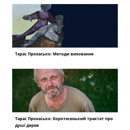
Тарас Прохасько: Методи виховання
Тарас Прохасько: Коротесенький трактат про
душі дерев