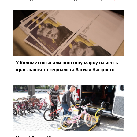
У Коломиї погасили поштову марку на честь
краєзнавця та журналіста Василя Нагірного