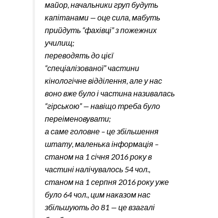
майор, начальники груп будуть
капітанами — оце сила, мабуть
прийдуть “фахівці” з пожежних
училищ;
переводять до цієї
“спеціалізованої” частини
кінологічне відділення, але у нас
воно вже було і частина називалась
“гірською” — навіщо треба було
переіменовувати;
а саме головне – це збільшення
штату, маленька інформація –
станом на 1 січня 2016 року в
частині налічувалось 54 чол.,
станом на 1 серпня 2016 року уже
було 64 чол., цим наказом нас
збільшують до 81 — це взагалі