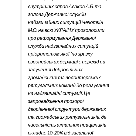
внутрішніх справ Аваков А.Б. та
голова Державної служби
надзвичайних ситуацій Чечоткін
М.О. на всю УКРАЇНУ проголосили
про реформування Державної
служби надзвичайних ситуацій
пріоритетом якої (по зразку
європейських держав) є перехід на
залучення добровільних,
громадських та волонтерських
рятувальних команд до реагування
на надзвичайні ситуації. Це
запровадження прозорої
дворівневої структури державних
та громадських рятувальників, де
чисельність штатних працівників
складає 10-20% від загальної