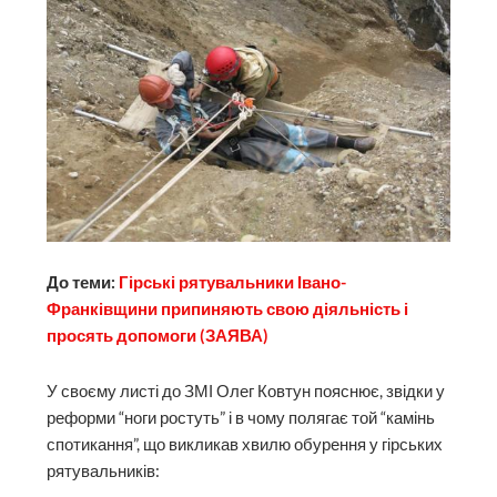
До теми:
Гірські рятувальники Івано-
Франківщини припиняють свою діяльність і
просять допомоги (ЗАЯВА)
У своєму листі до ЗМІ Олег Ковтун пояснює, звідки у
реформи “ноги ростуть” і в чому полягає той “камінь
спотикання”, що викликав хвилю обурення у гірських
рятувальників: