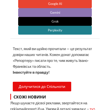
Google AI
Gemini
Grok
Perplexity
Текст, який ви щойно прочитали — це результат
довіри наших читачів. Кожен донат допомагає
«Репортеру» писати про те, чим живуть Івано-
Франківськ та область.
Інвестуйте в правду!
Долучитися до Спільноти
СХОЖІ НОВИНИ
Якщо шукаєте дієвої реклами, звертайтеся на
reklama@report.if.ua. Умови й деталі завжди є –
тут
.