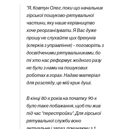
“Я, Ковтун Олег, поки що начальник
гірської пошуково-рятувальної
частини, яку наше керівництво
хоче реорганізувати. Я Вас дуже
прошу не слухайте цих брехунів
(клерків з управління) – поговоріть з
досвідченими рятувальниками, бо
ті хто нас реформує жодного разу
не були з нами на пошукових
роботах в горах. Надаю матеріал
для розгляду, це мій крик душі.
В кінці 80-х років на початку 90-х
було таке побажання, щоб ти жив
під час “перестройки”. Для гірської
рятувальної служби воно
актуальне і зараз, починаючи з 1