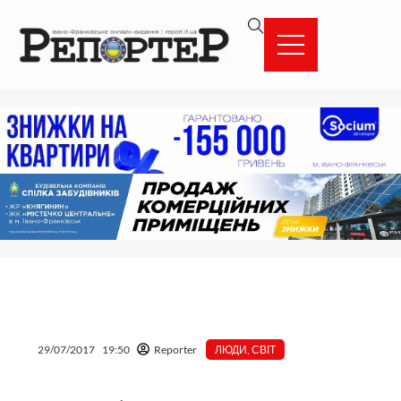
Перейти
вмісту
до
вмісту
29/07/2017
19:50
Reporter
ЛЮДИ
,
СВІТ