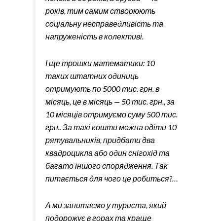
років, тим самим створюють
соціальну несправедливість та
напруженість в колективі.
І ще трошки математики: 10
таких штатних одиниць
отримують по 5000 тис. грн. в
місяць, це в місяць — 50 тис. грн., за
10 місяців отримуємо суму 500 тис.
грн.. За такі кошти можна одіти 10
рятувальників, придбати два
квадроцикла або один снігохід та
багато іншого спорядження. Так
питається для чого це робиться?…
А ми запитаємо у туриста, який
подорожує в горах та краще