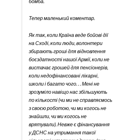
бомба.
Тепер маленький коментар.
Як так, коли Країна веде бойові дії
на Сході, коли люди, волонтери
збирають гроші для відновлення
боєздатності нашої Армії, коли не
вистачає грошей для пенсіонерів,
коли недофінансовані лікарні,
школи і багато чого. . . Мені не
зрозуміло навіщо нас збільшують
по кількості (чи ми не справляємось
з своєю роботою, чи ми когось не
знайшли, чи ми когось не
врятували). Невже є фінансування
у ДСНС на утримання такої