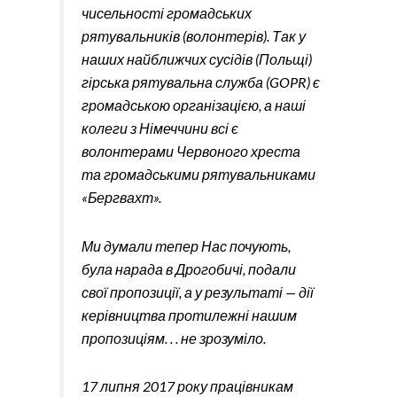
чисельності громадських
рятувальників (волонтерів). Так у
наших найближчих сусідів (Польщі)
гірська рятувальна служба (GOPR) є
громадською організацією, а наші
колеги з Німеччини всі є
волонтерами Червоного хреста
та громадськими рятувальниками
«Бергвахт».
Ми думали тепер Нас почують,
була нарада в Дрогобичі, подали
свої пропозиції, а у результаті — дії
керівництва протилежні нашим
пропозиціям. . . не зрозуміло.
17 липня 2017 року працівникам