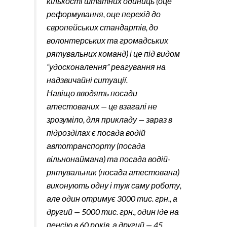
кількості штатних одиниць (оце
реформування, оце перехід до
європейських стандартів, до
волонтерських та громадських
рятувальних команд) і це під видом
“удосконалення” реагування на
надзвичайні ситуації.
Навіщо вводять посади
атестованих — це взагалі не
зрозуміло, для прикладу — зараз в
підрозділах є посада водій
автотранспорту (посада
вільнонаймана) та посада водій-
рятувальник (посада атестована)
виконують одну і туж саму роботу,
але один отримує 3000 тис. грн., а
другий — 5000 тис. грн., один іде на
пенсію в 60 років, а другий — 45