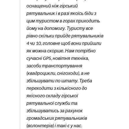
оснащений ніж гірський
рятувальник і в разі якоїсь біди з
цим туристом в горах приходить
йому на допомогу. Туристу все
рівно скільки прийде рятувальників
4 чи 10, головне щоб вони прийшли
як можна скорше. Нам потрібно
сучасні GPS, новітня техніка,
засоби транспортування
(квадроцикли, снігоходи), а не
збільшувати по штату. Треба
переходити з кількісного до
якісного складу гірської
рятувальної служби та
збільшуватись за рахунок
громадських рятувальників
(волонтерів) і такі є у нас.