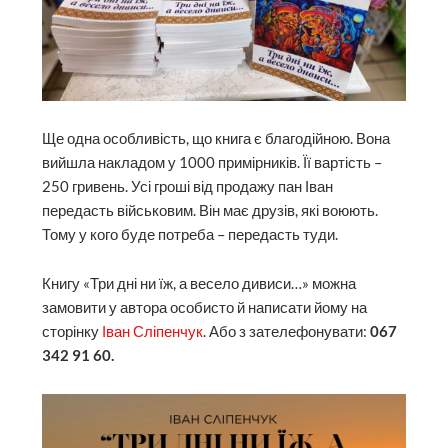
Ще одна особливість, що книга є благодійною. Вона
вийшла накладом у 1000 примірників. Її вартість –
250 гривень. Усі гроші від продажу пан Іван
передасть військовим. Він має друзів, які воюють.
Тому у кого буде потреба – передасть туди.
Книгу «Три дні ни їж, а весело дивиси…» можна
замовити у автора особисто й написати йому на
сторінку
Іван Сліпенчук
. Або з зателефонувати:
067
342 91 60.