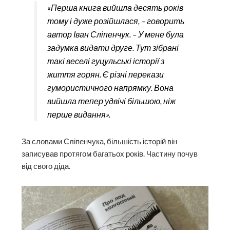
«Перша книга вийшла десять років
тому і дуже розійшлася, – говорить
автор Іван Сліпенчук. – У мене була
задумка видати друге. Тут зібрані
такі веселі гуцульські історії з
життя горян. Є різні перекази
гумористичного напрямку. Вона
вийшла тепер удвічі більшою, ніж
перше видання».
За словами Сліпенчука, більшість історій він
записував протягом багатьох років. Частину почув
від свого діда.