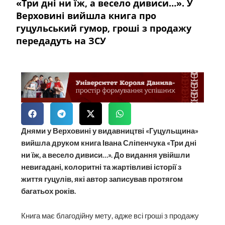
«Три дні ни їж, а весело дивиси…». У
Верховині вийшла книга про
гуцульський гумор, гроші з продажу
передадуть на ЗСУ
Днями у Верховині у видавництві «Гуцульщина»
вийшла друком книга Івана Сліпенчука «Три дні
ни їж, а весело дивиси…». До видання увійшли
невигадані, колоритні та жартівливі історії з
життя гуцулів, які автор записував протягом
багатьох років.
Книга має благодійну мету, адже всі гроші з продажу