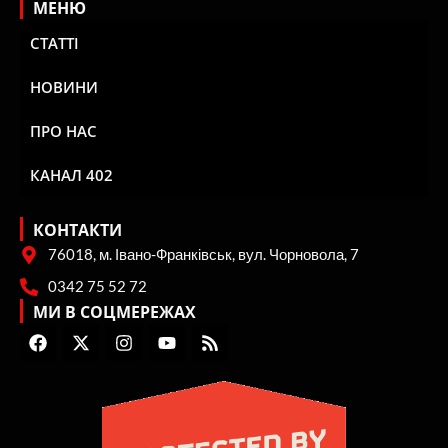
МЕНЮ
СТАТТІ
НОВИНИ
ПРО НАС
КАНАЛ 402
КОНТАКТИ
76018, м. Івано-Франківськ, вул. Чорновола, 7
0342 75 52 72
МИ В СОЦМЕРЕЖАХ
F
X
I
Y
R
a
-
n
o
s
c
t
s
u
s
e
w
t
t
b
i
a
u
o
t
g
b
o
t
r
e