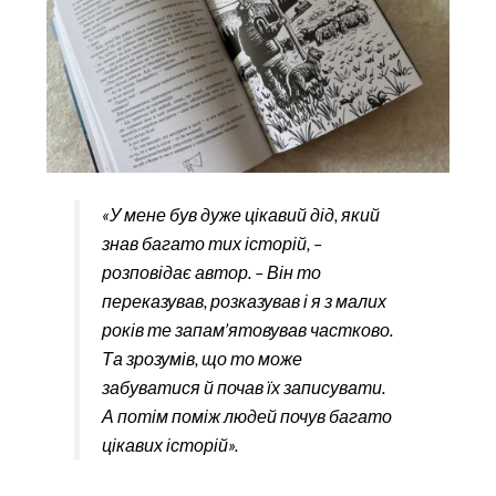
«У мене був дуже цікавий дід, який
знав багато тих історій, –
розповідає автор. – Він то
переказував, розказував і я з малих
років те запам’ятовував частково.
Та зрозумів, що то може
забуватися й почав їх записувати.
А потім поміж людей почув багато
цікавих історій».