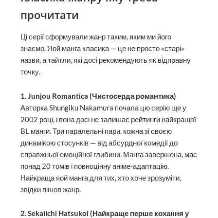
прочитати
Ці серії сформували жанр таким, яким ми його
знаємо. Яой манга класика — це не просто «старі»
назви, а тайтли, які досі рекомендують як відправну
точку.
1. Junjou Romantica (Чистосерда романтика)
Авторка Shungiku Nakamura почала цю серію ще у
2002 році, і вона досі не залишає рейтинги найкращої
BL манги. Три паралельні пари, кожна зі своєю
динамікою стосунків — від абсурдної комедії до
справжньої емоційної глибини. Манга завершена, має
понад 20 томів і повноцінну аніме-адаптацію.
Найкраща яой манга для тих, хто хоче зрозуміти,
звідки пішов жанр.
2. Sekaiichi Hatsukoi (Найкраще перше кохання у