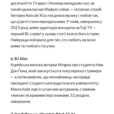
десятиліття. Гітарист Уенояма випадково чує, як
тихий однокласник Мафую співає — і втрачає спокій.
Авторка Natsuki Kizu поєднала музику і любов так,
що ці речі стали нероздільними. 9 томів, завершена у
2023 році, аніме-адаптація виходила на Fuji TV —
перший BL-серіал у цьому слоті за всю його історію.
Найкраща яой манга для тих, хто любить музичні
аніме та глибокі стосунки.
6. BJ Alex
Корейська манхва авторки Mingwa про студента Нам
Дон Ґюна, який закохується в популярного стримера
— а потім виявляє, що незнайомець насправді
президент студентської ради їхнього університету.
Манга бойз лав із сучасним антуражем, стрімким
темпом і яскравими персонажами. 52 розділи,
завершена.