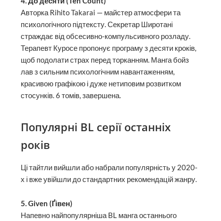
4. До десяти (Ten Count)
Авторка Rihito Takarai — майстер атмосфери та
психологічного підтексту. Секретар Широтані
страждає від обсесивно-компульсивного розладу.
Терапевт Куросе пропонує програму з десяти кроків,
щоб подолати страх перед торканням. Манга бойз
лав з сильним психологічним навантаженням,
красивою графікою і дуже нетиповим розвитком
стосунків. 6 томів, завершена.
Популярні BL серії останніх
років
Ці тайтли вийшли або набрали популярність у 2020-
х і вже увійшли до стандартних рекомендацій жанру.
5. Given (Ґівен)
Напевно найпопулярніша BL манга останнього