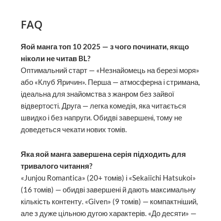
FAQ
Яой манга топ 10 2025 — з чого починати, якщо
ніколи не читав BL?
Оптимальний старт — «Незнайомець на березі моря»
або «Клуб Яричин». Перша — атмосферна і стримана,
ідеальна для знайомства з жанром без зайвої
відвертості. Друга — легка комедія, яка читається
швидко і без напруги. Обидві завершені, тому не
доведеться чекати нових томів.
Яка яой манга завершена серія підходить для
тривалого читання?
«Junjou Romantica» (20+ томів) і «Sekaiichi Hatsukoi»
(16 томів) — обидві завершені й дають максимальну
кількість контенту. «Given» (9 томів) — компактніший,
але з дуже цільною дугою характерів. «До десяти» —