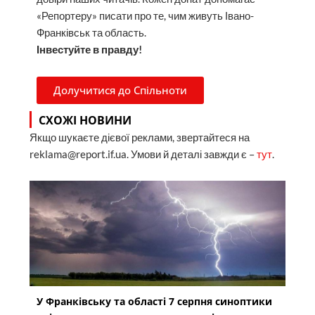
«Репортеру» писати про те, чим живуть Івано-
Франківськ та область.
Інвестуйте в правду!
Долучитися до Спільноти
СХОЖІ НОВИНИ
Якщо шукаєте дієвої реклами, звертайтеся на
reklama@report.if.ua. Умови й деталі завжди є –
тут
.
У Франківську та області 7 серпня синоптики