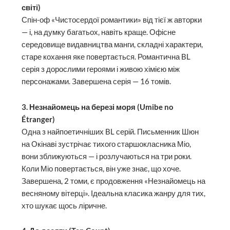
світі)
Спін-оф «Чистосердої романтики» від тієї ж авторки
— і, на думку багатьох, навіть краще. Офісне
середовище видавництва манги, складні характери,
старе кохання яке повертається. Романтична BL
серія з дорослими героями і живою хімією між
персонажами. Завершена серія — 16 томів.
3. Незнайомець на березі моря (Umibe no
Étranger)
Одна з найпоетичніших BL серій. Письменник Шюн
на Окінаві зустрічає тихого старшокласника Міо,
вони зближуються — і розлучаються на три роки.
Коли Міо повертається, він уже знає, що хоче.
Завершена, 2 томи, є продовження «Незнайомець на
весняному вітерці». Ідеальна класика жанру для тих,
хто шукає щось ліричне.