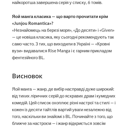
найкоротша завершена серія у списку, 6 томів.
Яой манга класика — що варто прочитати крім
«Junjou Romantica»?
«Незнайомець на березі моря», «До десяти» і «Given»
— це новіша класика, яку сьогодні рекомендують так
само часто. З тих, що виходили в Україні — «Кровні
вузи» видавалися Rise Manga і є гарним прикладом
фентезійного BL.
Висновок
Яой манга — жанр, де вибір насправді дуже широкий:
від тихих ліричних серій до яскравих драм і кумедних
комедій. Цей список охоплює різні настрої та стилі — і
кожен із десяти тайтлів вартий уваги незалежно від
того, наскільки ви знайомі з BL. Починайте з того, що
ближче за настроєм — і жанр відкриється зовсім