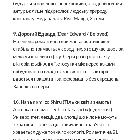
будується повільно і переконливо, а надприродний
антураж лише підкреслює людську природу
конфлікту. Видавалася Rise Manga, 3 томи.
9. Дорогий Едвард (Dear Edward / Beloved)
Нетипова романтична яой манга, рейтинг якої
стабільно тримається серед тих, хто шукає щось за
межами школи й офісу. Серія розгортається у
вікторіанській Англії, стосунки між персонажами
побудовані на владі та залежності — і авторці
вдається показати трансформацію без спрощень.
Завершена серія.
10. Hana nomi zo Shiru (Тільки квіти знають)
Авторка та сама — Rihito Takarai («До десяти»).
Університет, лекції, два хлопці що ніяк не можуть
зізнатися — але за цією звичайною зав’язкою
ховається дуже точна психологія. Романтична BL
манга з неспішним темпом і красивою графікою.