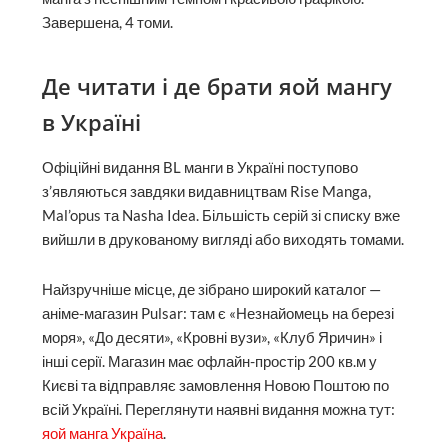
Завершена, 4 томи.
Де читати і де брати яой мангу
в Україні
Офіційні видання BL манги в Україні поступово
з’являються завдяки видавництвам Rise Manga,
Mal’opus та Nasha Idea. Більшість серій зі списку вже
вийшли в друкованому вигляді або виходять томами.
Найзручніше місце, де зібрано широкий каталог —
аніме-магазин Pulsar: там є «Незнайомець на березі
моря», «До десяти», «Кровні вузи», «Клуб Яричин» і
інші серії. Магазин має офлайн-простір 200 кв.м у
Києві та відправляє замовлення Новою Поштою по
всій Україні. Переглянути наявні видання можна тут:
яой манга Україна
.