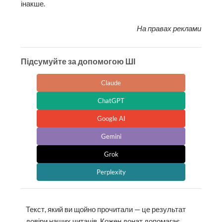
інакше.
На правах реклами
Підсумуйте за допомогою ШІ
Claude
ChatGPT
Google AI
Gemini
Grok
Perplexity
Текст, який ви щойно прочитали — це результат
довіри наших читачів. Кожен донат допомагає