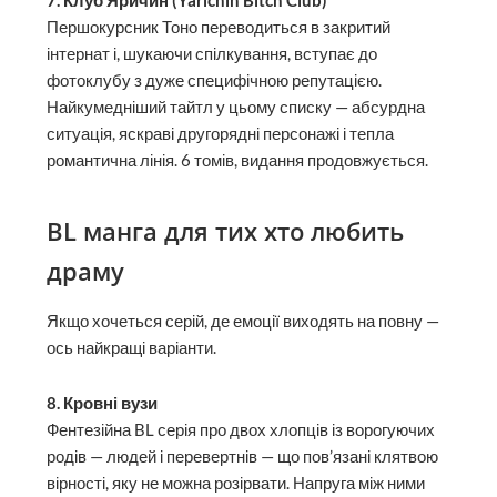
7. Клуб Яричин (Yarichin Bitch Club)
Першокурсник Тоно переводиться в закритий
інтернат і, шукаючи спілкування, вступає до
фотоклубу з дуже специфічною репутацією.
Найкумедніший тайтл у цьому списку — абсурдна
ситуація, яскраві другорядні персонажі і тепла
романтична лінія. 6 томів, видання продовжується.
BL манга для тих хто любить
драму
Якщо хочеться серій, де емоції виходять на повну —
ось найкращі варіанти.
8. Кровні вузи
Фентезійна BL серія про двох хлопців із ворогуючих
родів — людей і перевертнів — що пов’язані клятвою
вірності, яку не можна розірвати. Напруга між ними