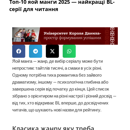
Топ-10 яой манги 2025 — найкращі BL-
серії для читання
Яой манга — жанр, де вибір серіалу може бути
непростим: тайтлів тисячі, а смаки в усіх різні.
Одному потрібна тиха романтика без зайвого
драматизму, іншому — психологічна глибина або
завершена серія від початку до кінця. Цей список
зібрано з орієнтиром на різні настрої і різний досвід —
від тих, хто відкриває BL вперше, до досвідчених
читачів, що шукають нові назви для рейтингу.
Класика жанру яку треба