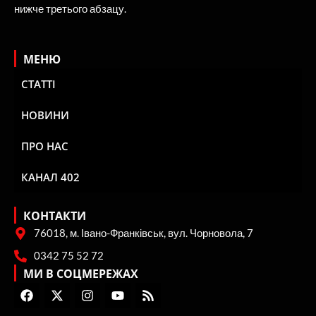
нижче третього абзацу.
МЕНЮ
СТАТТІ
НОВИНИ
ПРО НАС
КАНАЛ 402
КОНТАКТИ
76018, м. Івано-Франківськ, вул. Чорновола, 7
0342 75 52 72
МИ В СОЦМЕРЕЖАХ
F
X
I
Y
R
a
-
n
o
s
c
t
s
u
s