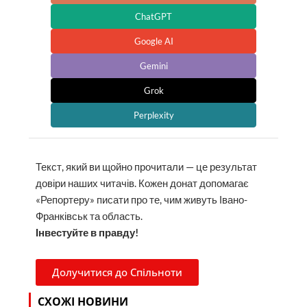
ChatGPT
Google AI
Gemini
Grok
Perplexity
Текст, який ви щойно прочитали — це результат
довіри наших читачів. Кожен донат допомагає
«Репортеру» писати про те, чим живуть Івано-
Франківськ та область.
Інвестуйте в правду!
Долучитися до Спільноти
СХОЖІ НОВИНИ