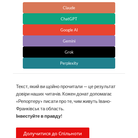
Claude
ChatGPT
Google AI
Gemini
Grok
Perplexity
Текст, який ви щойно прочитали — це результат
довіри наших читачів. Кожен донат допомагає
«Репортеру» писати про те, чим живуть Івано-
Франківськ та область.
Інвестуйте в правду!
Долучитися до Спільноти