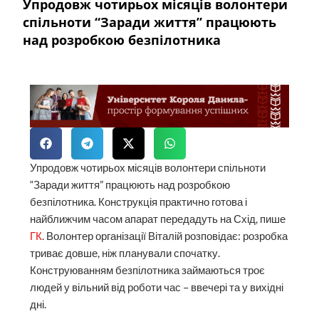
Упродовж чотирьох місяців волонтери
спільноти “Заради життя” працюють
над розробкою безпілотника
Упродовж чотирьох місяців волонтери спільноти
“Заради життя” працюють над розробкою
безпілотника. Конструкція практично готова і
найближчим часом апарат передадуть на Схід, пише
ГК
. Волонтер організації Віталій розповідає: р
озробка
триває довше, ніж планували спочатку.
Конструюванням безпілотника займаються троє
людей у вільний від роботи час – ввечері та у вихідні
дні.