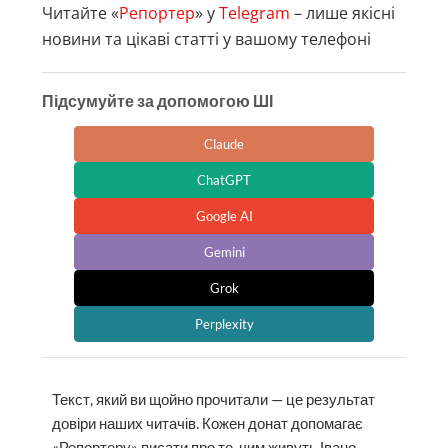
Читайте «
Репортер
» у
Telegram
– лише якісні
новини та цікаві статті у вашому телефоні
Підсумуйте за допомогою ШІ
Claude
ChatGPT
Google AI
Gemini
Grok
Perplexity
Текст, який ви щойно прочитали — це результат
довіри наших читачів. Кожен донат допомагає
«Репортеру» писати про те, чим живуть Івано-