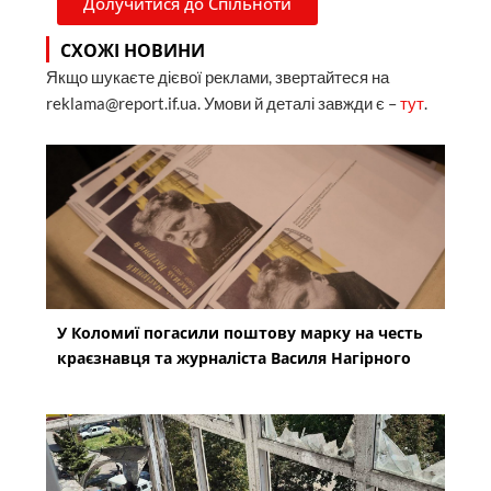
Долучитися до Спільноти
СХОЖІ НОВИНИ
Якщо шукаєте дієвої реклами, звертайтеся на
reklama@report.if.ua. Умови й деталі завжди є –
тут
.
У Коломиї погасили поштову марку на честь
краєзнавця та журналіста Василя Нагірного