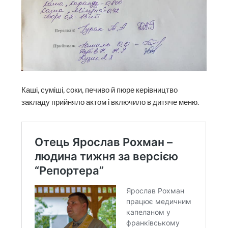
Каші, суміші, соки, печиво й пюре керівництво
закладу прийняло актом і включило в дитяче меню.