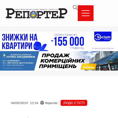
Перейти
вмісту
до
вмісту
04/09/2019
11:54
Reporter
ЛЮДИ
,
СТАТТІ