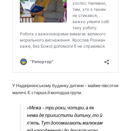
У Надвірнянському будинку дитини – майже півсотня
малечі. Є старша й молодша групи.
«Межа – три роки, чотири, а як
нема де прихистити дитину, то й
п’ять. Тут допомагають малюкам
від народження і до дошкільного