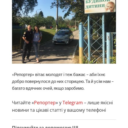
«Репортер» вітає молодят і теж бажає – аби їхнє
добро повернулося до них сторицею. Та й усім нам –
багато вдячних очей, якщо заробимо.
Читайте «
Репортер
» у
Telegram
– лише якісні
новини та цікаві статті у вашому телефоні
Підсумуйте за допомогою ШІ