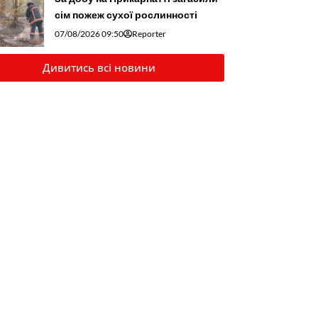
сім пожеж сухої рослинності
07/08/2026 09:50
Reporter
Дивитись всі новини