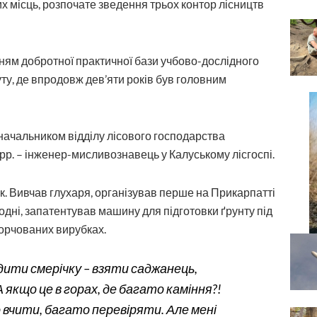
их місць, розпочате зведення трьох контор лісництв
ям добротної практичної бази учбово-дослідного
уту, де впродовж дев’яти років був головним
начальником відділу лісового господарства
 рр. – інженер-мисливознавець у Калуському лісгоспі.
. Вивчав глухаря, організував перше на Прикарпатті
дні, запатентував машину для підготовки ґрунту під
орчованих вирубках.
дити смерічку – взяти саджанець,
 якщо це в горах, де багато каміння?!
вчити, багато перевіряти. Але мені