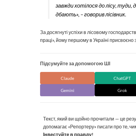
завжди хотілося до лісу, туди,
дбають»,
– говорив лісівник.
За досягнуті успіхи в лісовому господарс
праці», йому першому в Україні присвоєно 
Підсумуйте за допомогою ШІ
Claude
ChatGPT
Gemini
Grok
Текст, який ви щойно прочитали — це рез
допомагає «Репортеру» писати про те, чим
Інвестуйте в правду!