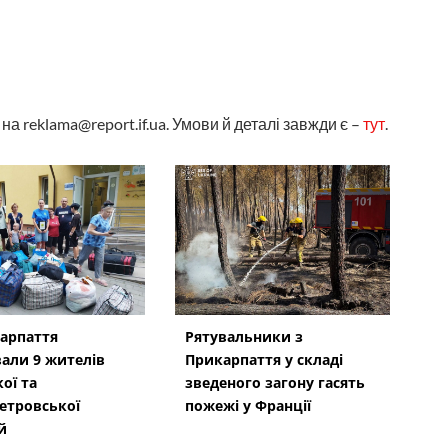
а reklama@report.if.ua. Умови й деталі завжди є –
тут
.
арпаття
Рятувальники з
али 9 жителів
Прикарпаття у складі
ої та
зведеного загону гасять
етровської
пожежі у Франції
й