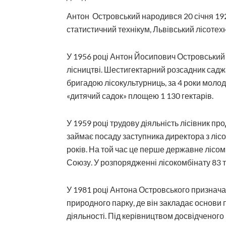
Антон Островський народився 20 січня 192
статистичний технікум, Львівський лісотехні
У 1956 році Антон Йосипович Островський 
лісництві. Шестигектарний розсадник садж
бригадою лісокультурниць, за 4 роки моло
«дитячий садок» площею 1 130 гектарів.
У 1959 році трудову діяльність лісівник п
займає посаду заступника директора з ліс
років. На той час це перше державне лісо
Союзу. У розпорядженні лісокомбінату 83 ти
У 1981 році Антона Островського признач
природного парку, де він закладає основи 
діяльності. Під керівництвом досвідченого