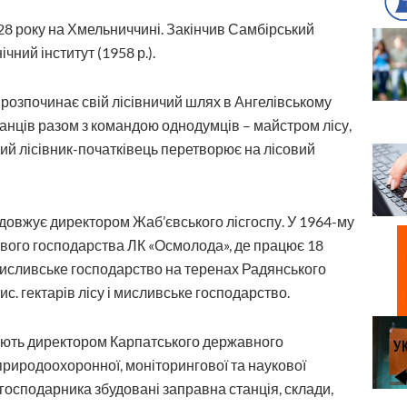
8 року на Хмельниччині. Закінчив Самбірський
чний інститут (1958 р.).
розпочинає свій лісівничий шлях в Ангелівському
анців разом з командою однодумців – майстром лісу,
дий лісівник-початківець перетворює на лісовий
родовжує директором Жаб’євського лісгоспу. У 1964-му
ового господарства ЛК «Осмолода», де працює 18
мисливське господарство на теренах Радянського
с. гектарів лісу і мисливське господарство.
ають директором Карпатського державного
природоохоронної, моніторингової та наукової
 господарника збудовані заправна станція, склади,