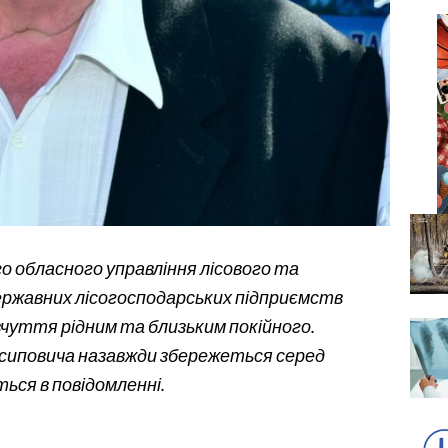
о обласного управління лісового та
ержавних лісогосподарських підприємств
чуття рідним та близьким покійного.
сиповича назавжди збережеться серед
ться в повідомленні.