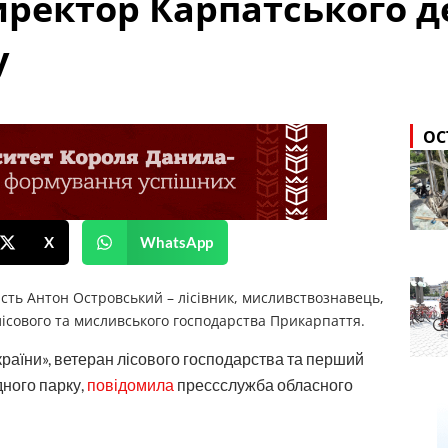
ректор Карпатського 
у
ОС
X
WhatsApp
ність Антон Островський – лісівник, мисливствознавець,
лісового та мисливського господарства Прикарпаття.
раїни», ветеран лісового господарства та перший
ного парку,
повідомила
прессслужба обласного