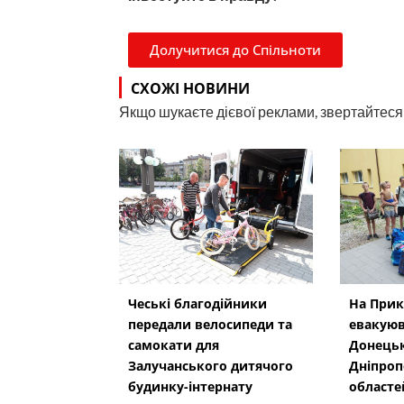
Долучитися до Спільноти
СХОЖІ НОВИНИ
Якщо шукаєте дієвої реклами, звертайтеся н
Чеські благодійники
На Прик
передали велосипеди та
евакуюв
самокати для
Донецьк
Залучанського дитячого
Дніпроп
будинку-інтернату
областе