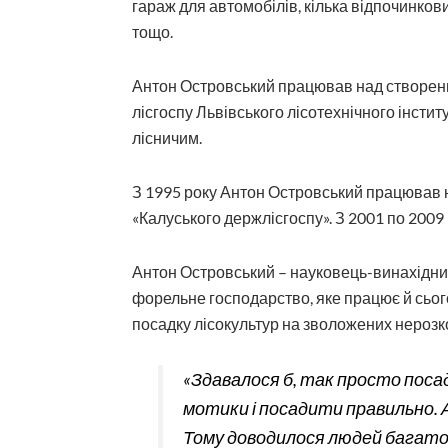
гараж для автомобілів, кілька відпочинков
тощо.
Антон Островський працював над створенн
лісгоспу Львівського лісотехнічного інстит
лісничим.
З 1995 року Антон Островський працював 
«Калуського держлісгоспу». З 2001 по 2009
Антон Островський – науковець-винахідник
форельне господарство, яке працює й сього
посадку лісокультур на зволожених нерозк
«Здавалося б, так просто поса
мотики і посадити правильно. А
Тому доводилося людей багато 