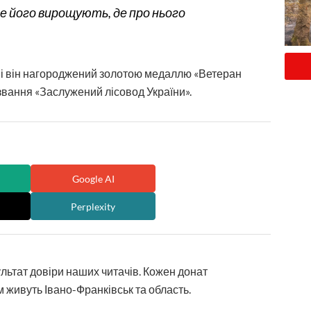
 де його вирощують, де про нього
тві він нагороджений золотою медаллю «Ветеран
звання «Заслужений лісовод України».
Google AI
Perplexity
ультат довіри наших читачів. Кожен донат
 живуть Івано-Франківськ та область.