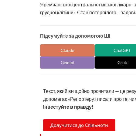
Яремчанської центральної міської лікарні 
грудної клітини». Стан потерпілого – задові
Підсумуйте за допомогою ШІ
Claude
ChatGPT
Gemini
Grok
Текст, який ви щойно прочитали — це рез
допомагає «Репортеру» писати про те, чим
Інвестуйте в правду!
Долучитися до Спільноти