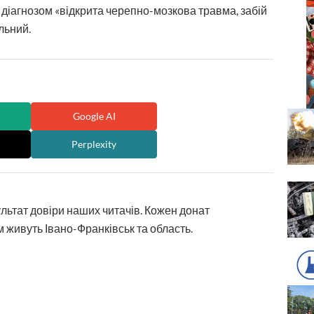
з діагнозом «відкрита черепно-мозкова травма, забій
льний.
Google AI
Perplexity
ультат довіри наших читачів. Кожен донат
 живуть Івано-Франківськ та область.