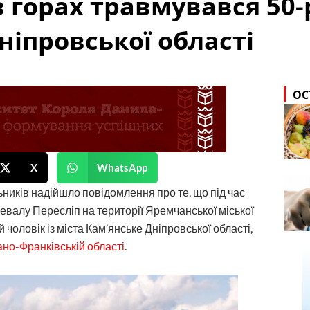
 горах травмувався 50
ніпровської області
ОС
X
WhatsApp
ників надійшло повідомлення про те, що під час
ревалу Пересліп на території Яремчанської міської
чоловік із міста Кам’янське Дніпровської області,
но-Франківській області
.