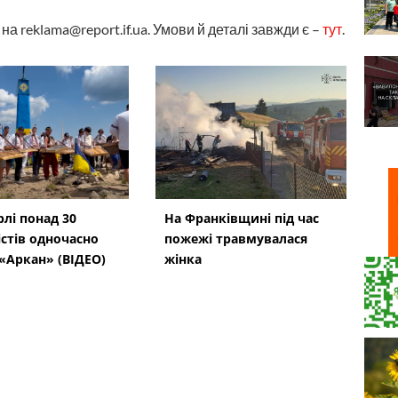
а reklama@report.if.ua. Умови й деталі завжди є –
тут
.
рлі понад 30
На Франківщині під час
стів одночасно
пожежі травмувалася
 «Аркан» (ВІДЕО)
жінка