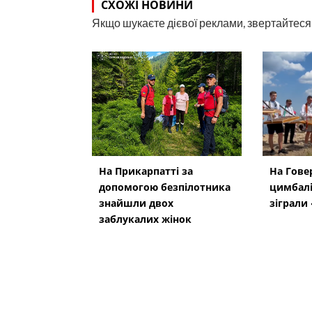
СХОЖІ НОВИНИ
Якщо шукаєте дієвої реклами, звертайтеся н
На Прикарпатті за
На Гове
допомогою безпілотника
цимбалі
знайшли двох
зіграли
заблукалих жінок