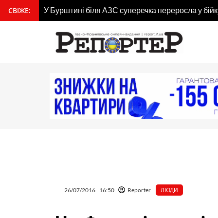
Перейти
У Бурштині біля АЗС суперечка переросла у бійку
СВІЖЕ:
вмісту
до
вмісту
26/07/2016
16:50
Reporter
ЛЮДИ