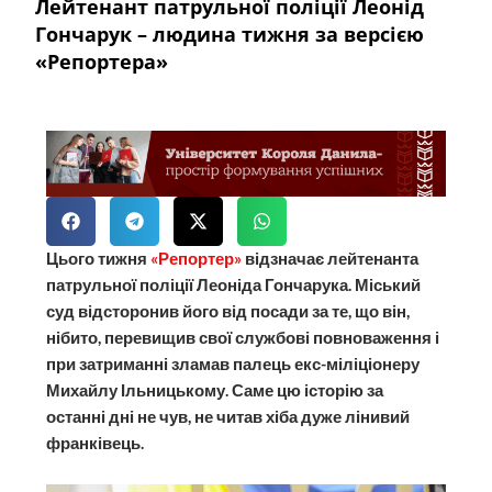
Лейтенант патрульної поліції Леонід
Гончарук – людина тижня за версією
«Репортера»
Цього тижня
«Репортер»
відзначає лейтенанта
пат­рульної поліції Леоніда Гончарука. Міський
суд відсторонив його від посади за те, що він,
нібито, перевищив свої службові повноваження і
при затриманні зламав палець екс-міліціонеру
Михайлу Ільницькому. Саме цю історію за
останні дні не чув, не читав хіба дуже лінивий
франківець.