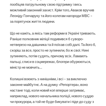
пообіцяв патрульному свою підтримку і весь
можливий законний захист. Крім того, Аваков вручив
Леоніду Гончаруку та його колегам нагороди МВС –
за порятунок життя людини.
Що не кажіть, а якісь там реформи в Україні тривають.
Раніше полковник міліції подивився б суворо-
нетверезо на даішника та й поїхав собі далі. Та його б,
скоріш за все, просто не зупинили, бо ж свої. Нині
зупиняють, потім судять, причому всіх. Ламають
пальці, списи в соцмережах, блогери обурюються,
міністр не мовчить…
Колишні воюють з нинішніми, і всі – за виключно
законне майбутнє. А на думку «Репортера», воно
настане тоді, коли новий коп вперше затримає,
наприклад, нового начальника поліції, нового суддю
чи прокурора, а той не буде бикувати і піде до суду з