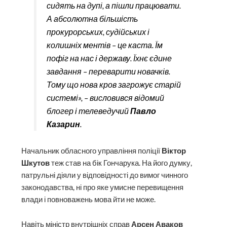
сидять на дупі, а пішли працювати.
А абсолютна більшість
прокурорських, судійських і
колишніх ментів – це каста. Їм
пофіг на нас і державу. Їхнє єдине
завдання – переварити новачків.
Тому що нова кров загрожує старій
системі», – висловився відомий
блогер і телеведучий
Павло
Казарин
.
Начальник обласного управління поліції
Віктор
Шкутов
теж став на бік Гончарука. На його думку,
патрульні діяли у відповідності до вимог чинного
законодавства, ні про яке умисне перевищення
влади і повноважень мова йти не може.
Навіть міністр внутрішніх справ
Арсен Аваков