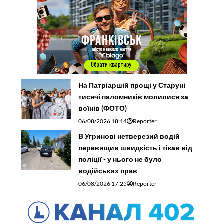
На Патріаршій прощі у Старуні
тисячі паломників молилися за
воїнів (ФОТО)
06/08/2026 18:14
Reporter
В Угринові нетверезий водій
перевищив швидкість і тікав від
поліції - у нього не було
водійських прав
06/08/2026 17:25
Reporter