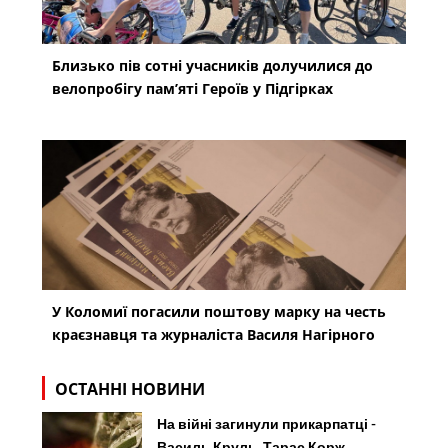
Близько пів сотні учасників долучилися до
велопробігу пам’яті Героїв у Підгірках
У Коломиї погасили поштову марку на честь
краєзнавця та журналіста Василя Нагірного
ОСТАННІ НОВИНИ
На війні загинули прикарпатці -
Василь Круль, Тарас Корж