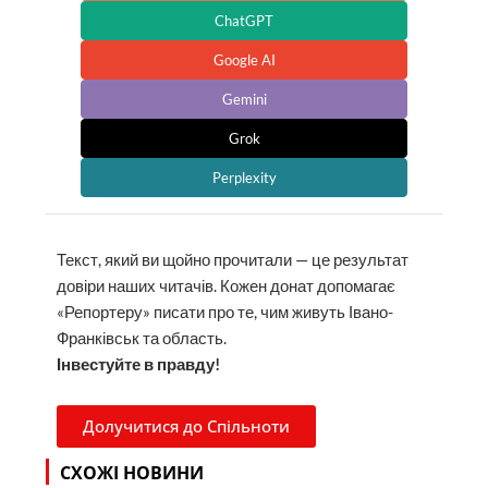
ChatGPT
Google AI
Gemini
Grok
Perplexity
Текст, який ви щойно прочитали — це результат
довіри наших читачів. Кожен донат допомагає
«Репортеру» писати про те, чим живуть Івано-
Франківськ та область.
Інвестуйте в правду!
Долучитися до Спільноти
СХОЖІ НОВИНИ